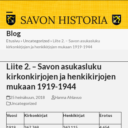
Skip
to
content
Open
Close
mobile
mobile
Blog
menu
menu
Etusivu
»
Uncategorized
»
Liite 2. – Savon asukasluku
kirkonkirjojen ja henkikirjojen mukaan 1919-1944
Liite 2. – Savon asukasluku
kirkonkirjojen ja henkikirjojen
mukaan 1919-1944
25 heinäkuun, 2018
Hanna Ahlavuo
Uncategorized
Vuosi
Kirkonkirjat
Henkikirjat
Erotus
1919
367 769
363 115
4 654