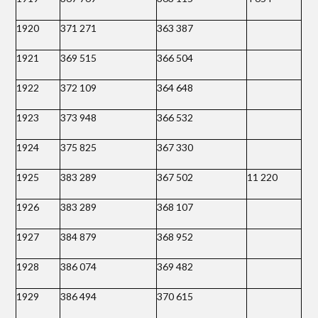
1920
371 271
363 387
1921
369 515
366 504
1922
372 109
364 648
1923
373 948
366 532
1924
375 825
367 330
1925
383 289
367 502
11 220
1926
383 289
368 107
1927
384 879
368 952
1928
386 074
369 482
1929
386 494
370 615