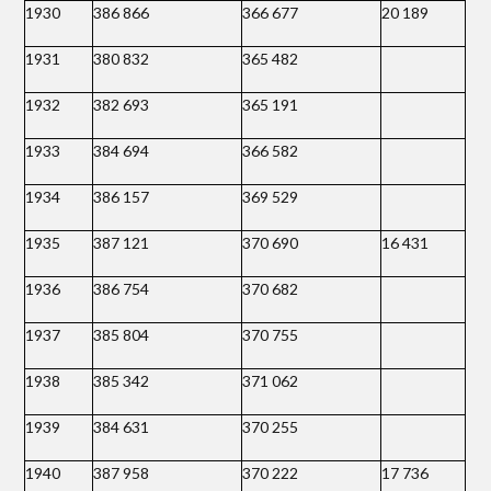
1930
386 866
366 677
20 189
1931
380 832
365 482
1932
382 693
365 191
1933
384 694
366 582
1934
386 157
369 529
1935
387 121
370 690
16 431
1936
386 754
370 682
1937
385 804
370 755
1938
385 342
371 062
1939
384 631
370 255
1940
387 958
370 222
17 736