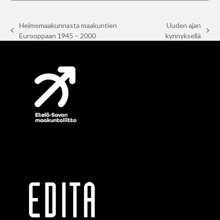
Heimomaakunnasta maakuntien
Uuden ajan
previous
next
Eurooppaan 1945 – 2000
kynnyksellä
post:
post: