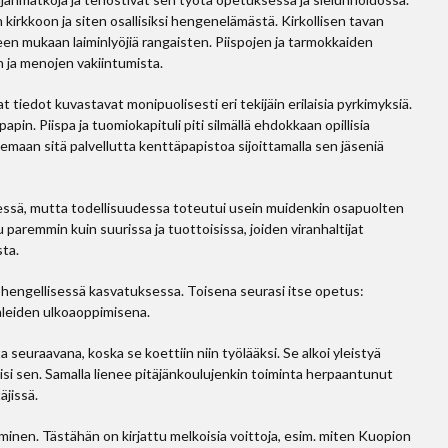
 kirkkoon ja siten osallisiksi hengenelämästä. Kirkollisen tavan
en mukaan laiminlyöjiä rangaisten. Piispojen ja tarmokkaiden
n ja menojen vakiintumista.
tiedot kuvastavat monipuolisesti eri tekijäin erilaisia pyrkimyksiä.
apin. Piispa ja tuomiokapituli piti silmällä ehdokkaan opillisia
tsemaan sitä palvellutta kenttäpapistoa sijoittamalla sen jäseniä
tyessä, mutta todellisuudessa toteutui usein muidenkin osapuolten
ku paremmin kuin suurissa ja tuottoisissa, joiden viranhaltijat
sta.
 hengellisessä kasvatuksessa. Toisena seurasi itse opetus:
leiden ulkoaoppimisena.
a seuraavana, koska se koettiin niin työlääksi. Se alkoi yleistyä
isi sen. Samalla lienee pitäjänkoulujenkin toiminta herpaantunut
äjissä.
minen. Tästähän on kirjattu melkoisia voittoja, esim. miten Kuopion