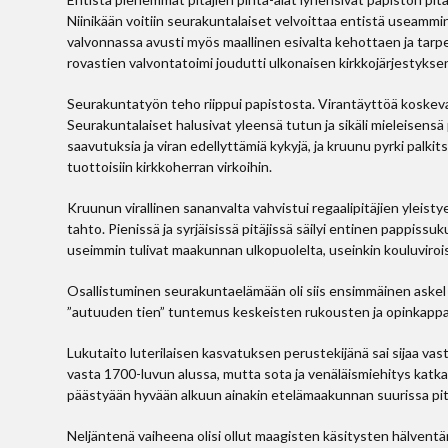
Niinikään voitiin seurakuntalaiset velvoittaa entistä useammin
valvonnassa avusti myös maallinen esivalta kehottaen ja tarpe
rovastien valvontatoimi joudutti ulkonaisen kirkkojärjestykse
Seurakuntatyön teho riippui papistosta. Virantäyttöä koskevat 
Seurakuntalaiset halusivat yleensä tutun ja sikäli mieleisensä p
saavutuksia ja viran edellyttämiä kykyjä, ja kruunu pyrki palki
tuottoisiin kirkkoherran virkoihin.
Kruunun virallinen sananvalta vahvistui regaalipitäjien yleis
tahto. Pienissä ja syrjäisissä pitäjissä säilyi entinen pappissu
useimmin tulivat maakunnan ulkopuolelta, useinkin kouluviroi
Osallistuminen seurakuntaelämään oli siis ensimmäinen askel
”autuuden tien” tuntemus keskeisten rukousten ja opinkappa
Lukutaito luterilaisen kasvatuksen perustekijänä sai sijaa vast
vasta 1700-luvun alussa, mutta sota ja venäläismiehitys katka
päästyään hyvään alkuun ainakin etelämaakunnan suurissa pit
Neljäntenä vaiheena olisi ollut maagisten käsitysten hälventä