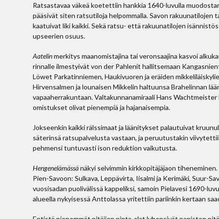
Ratsastavaa väkeä koetettiin hankkia 1640-luvulla muodostama
pääsivät siten ratsutiloja helpommalla. Savon rakuunatilojen 
kaatuivat liki kaikki. Sekä ratsu- että rakuunatilojen isännist
upseerien osuus.
Aatelin
merkitys maanomistajina tai veronsaajina kasvoi alkuk
rinnalle ilmestyivät von der Pahlenit hallitsemaan Kangasnient
Löwet Parkatinniemen, Haukivuoren ja eräiden mikkeliläiskylien
Hirvensalmen ja lounaisen Mikkelin haltuunsa Brahelinnan lääni
vapaaherrakuntaan. Valtakunnanamiraali Hans Wachtmeister h
omistukset olivat pienempiä ja hajanaisempia.
Jokseenkin kaikki rälssimaat ja läänitykset palautuivat kruunul
säterinsä ratsupalvelusta vastaan, ja peruutustakin viivytetti
pehmensi tuntuvasti ison reduktion vaikutusta.
Hengenelämässä
näkyi selvimmin kirkkopitäjäjaon tiheneminen. 
Pien-Savoon: Sulkava, Leppävirta, Iisalmi ja Kerimäki, Suur-Sav
vuosisadan puolivälissä kappeliksi, samoin Pielavesi 1690-luvu
alueella nykyisessä Anttolassa yritettiin pariinkin kertaan saa
Entistä pienemmät pitäjien pinta-alat lyhensivät papiston pit