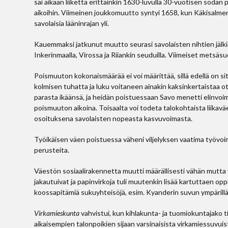
sai aikaan liikettä erittäinkin 1630-luvulla 30-vuotisen sodan 
aikoihin. Viimeinen joukkomuutto syntyi 1658, kun Käkisalmen
savolaisia lääninrajan yli.
Kauemmaksi jatkunut muutto seurasi savolaisten nihtien jälkiä
Inkerinmaalla, Virossa ja Riiankin seuduilla. Viimeiset metsäsu
Poismuuton kokonaismäärää ei voi määrittää, sillä edellä on si
kolmisen tuhatta ja luku voitaneen ainakin kaksinkertaistaa
parasta ikäänsä, ja heidän poistuessaan Savo menetti elinvoim
poismuuton aikoina. Toisaalta voi todeta talokohtaista liikavä
osoituksena savolaisten nopeasta kasvuvoimasta.
Työikäisen väen poistuessa väheni viljelyksen vaatima työvoi
perusteita.
Väestön sosiaalirakennetta muutti määrällisesti vähän mutta v
jakautuivat ja papinvirkoja tuli muutenkin lisää kartuttaen op
koossapitämiä sukuyhteisöjä, esim. Kyanderin suvun ympärillä 
Virkamieskunta
vahvistui, kun kihlakunta- ja tuomiokuntajako ti
aikaisempien talonpoikien sijaan varsinaisista virkamiessuvui