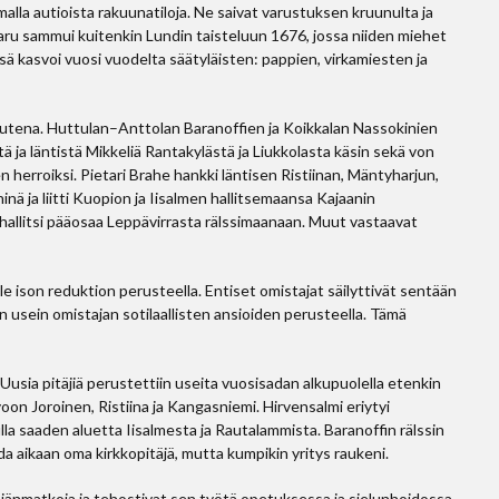
lla autioista rakuunatiloja. Ne saivat varustuksen kruunulta ja
taru sammui kuitenkin Lundin taisteluun 1676, jossa niiden miehet
össä kasvoi vuosi vuodelta säätyläisten: pappien, virkamiesten ja
autena. Huttulan–Anttolan Baranoffien ja Koikkalan Nassokinien
ä ja läntistä Mikkeliä Rantakylästä ja Liukkolasta käsin sekä von
 herroiksi. Pietari Brahe hankki läntisen Ristiinan, Mäntyharjun,
nä ja liitti Kuopion ja Iisalmen hallitsemaansa Kajaanin
allitsi pääosaa Leppävirrasta rälssimaanaan. Muut vastaavat
le ison reduktion perusteella. Entiset omistajat säilyttivät sentään
in usein omistajan sotilaallisten ansioiden perusteella. Tämä
Uusia pitäjiä perustettiin useita vuosisadan alkupuolella etenkin
oon Joroinen, Ristiina ja Kangasniemi. Hirvensalmi eriytyi
lla saaden aluetta Iisalmesta ja Rautalammista. Baranoffin rälssin
da aikaan oma kirkkopitäjä, mutta kumpikin yritys raukeni.
äjänmatkoja ja tehostivat sen työtä opetuksessa ja sielunhoidossa.