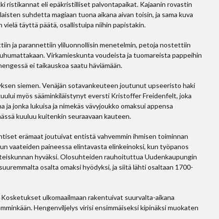
i ristikannat eli epäkristilliset palvontapaikat. Kajaanin rovastin
aisten suhdetta magiaan tuona aikana aivan toisin, ja sama kuva
 vielä täyttä päätä, osallistuipa niihin papistakin.
in ja parannettiin yliluonnollisin menetelmin, petoja nostettiin
a puhumattakaan. Virkamieskunta voudeista ja tuomareista pappeihin
nä hengessä ei taikauskoa saatu häviämään.
yksen siemen. Venäjän sotavankeuteen joutunut upseeristo haki
lui myös sääminkiläistynyt eversti Kristoffer Freidenfelt, joka
a ja jonka lukuisa ja nimekäs vävyjoukko omaksui appensa
ässä kuuluu kuitenkin seuraavaan kauteen.
tiset erämaat joutuivat entistä vahvemmin ihmisen toiminnan
un vaateiden paineessa elintavasta elinkeinoksi, kun työpanos
hteiskunnan hyväksi. Olosuhteiden rauhoituttua Uudenkaupungin
uuremmalta osalta omaksi hyödyksi, ja siitä lähti osaltaan 1700-
tui. Kosketukset ulkomaailmaan rakentuivat suurvalta-aikana
hemminkään. Hengenviljelys virisi ensimmäiseksi kipinäksi muokaten