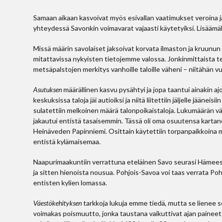
Samaan aikaan kasvoivat myös esivallan vaatimukset veroina ja 
yhteydessä Savonkin voimavarat vajaasti käytetyiksi. Lisäämäl
Missä määrin savolaiset jaksoivat korvata ilmaston ja kruunun
mitattavissa nykyisten tietojemme valossa. Jonkinmittaista t
metsäpalstojen merkitys vanhoille taloille väheni – niitähän vuo
Asutuksen
määrällinen kasvu pysähtyi ja jopa taantui ainakin a
keskuksissa taloja jäi autioiksi ja niitä liitettiin jäljelle jääneis
sulatettiin melkoinen määrä talonpoikaistaloja. Lukumäärän v
jakautui entistä tasaisemmin. Tässä oli oma osuutensa kartanoi
Heinäveden Papinniemi. Osittain käytettiin torpanpaikkoina my
entistä kylämaisemaa.
Naapurimaakuntiin verrattuna eteläinen Savo seurasi Hämees
ja sitten hienoista nousua. Pohjois-Savoa voi taas verrata Pohj
entisten kylien lomassa.
Väestökehityksen
tarkkoja lukuja emme tiedä, mutta se lienee s
voimakas poismuutto, jonka taustana vaikuttivat ajan paineet: 