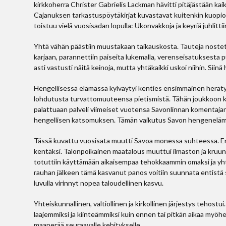
kirkkoherra Christer Gabrielis Lackman hävitti pitäjästään kaikk
Cajanuksen tarkastuspöytäkirjat kuvastavat kuitenkin kuopiol
toistuu vielä vuosisadan lopulla: Ukonvakkoja ja keyriä juhlittiin
Yhtä vähän päästiin muustakaan taikauskosta. Tauteja nostetti
karjaan, parannettiin paiseita lukemalla, verenseisatuksest
asti vastusti näitä keinoja, mutta yhtäkaikki uskoi niihin. Sii
Hengellisessä elämässä kylväytyi kenties ensimmäinen herät
lohdutusta turvattomuuteensa pietismistä. Tähän joukkoon kuu
palattuaan palveli viimeiset vuotensa Savonlinnan komentajan
hengellisen katsomuksen. Tämän vaikutus Savon hengeneläm
Tässä kuvattu vuosisata muutti Savoa monessa suhteessa. En
kentäksi. Talonpoikainen maatalous muuttui ilmaston ja kruun
totuttiin käyttämään aikaisempaa tehokkaammin omaksi ja y
rauhan jälkeen tämä kasvanut panos voitiin suunnata entistä s
luvulla virinnyt nopea taloudellinen kasvu.
Yhteiskunnallinen, valtiollinen ja kirkollinen järjestys tehos
laajemmiksi ja kiinteämmiksi kuin ennen tai pitkän aikaa myö
maaperää seuraavalle kehitykselle.