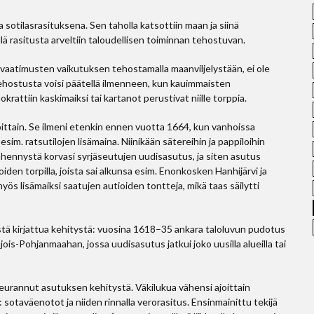
sotilasrasituksena. Sen taholla katsottiin maan ja siinä
lä rasitusta arveltiin taloudellisen toiminnan tehostuvan.
 vaatimusten vaikutuksen tehostamalla maanviljelystään, ei ole
ehostusta voisi päätellä ilmenneen, kun kauimmaisten
krattiin kaskimaiksi tai kartanot perustivat niille torppia.
joittain. Se ilmeni etenkin ennen vuotta 1664, kun vanhoissa
iin esim. ratsutilojen lisämaina. Niinikään sätereihin ja pappiloihin
ähennystä korvasi syrjäseutujen uudisasutus, ja siten asutus
den torpilla, joista sai alkunsa esim. Enonkosken Hanhijärvi ja
ös lisämaiksi saatujen autioiden tontteja, mikä taas säilytti
tä kirjattua kehitystä: vuosina 1618–35 ankara taloluvun pudotus
ois-Pohjanmaahan, jossa uudisasutus jatkui joko uusilla alueilla tai
eurannut asutuksen kehitystä. Väkilukua vähensi ajoittain
sotaväenotot ja niiden rinnalla verorasitus. Ensinmainittu tekijä