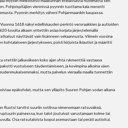
arjaa myytiin melkoisesti maakunnan eteläosasta huolimatta sen
n. Pohjoispitäjien viennissä pyynnin tuottama kala menetti
semasta. Pyynnin merkitys väheni Pohjanmaankin kaupassa.
Vuonna 1618 näkyi edelliskauden perintö veroraakkien ja autioiden
0-luvulta alkaen yritettiin asiaa korjata järjestelemällä
ratkaisut näyttävät vain lisänneen sekaannusta. Viimein vuosina
talaiseen järjestykseen, poisti kirjoista ikiautiot ja määritti
a otettiin jalkaväkeen koko ajan yhtä rykmenttiä vastaava
pakotti vuotuiseen täydentämiseen, ja kovimpina aikoina väen
ikeudenmukaisemmaksi, mutta palvelus vieraalla maalla tunnettiin
i poistaa epäkohdat, mutta sen ylläpito Suuren Pohjan sodan aikana
kun Ruotsi tarvitsi suuriin sotiinsa nimenomaan ratsuväkeä.
ruptuurin paineessa, kun talot joutuivat varustamaan kolme tai
vulla. Osa ratsutaloista luopui asemastaan tai peräti autioitui.