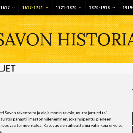
-1617
1617-1721
1721-1870
1870-1918
1919
LJET
avon rakenteita ja oloja monin tavoin, mutta jarrutti tai
tuntui pahasti ilmaston viileneminen, joka huipentui pieneen
a riippuvaa toimeentuloa. Katovuosien aiheuttamia vahinkoja ei voitu
a.