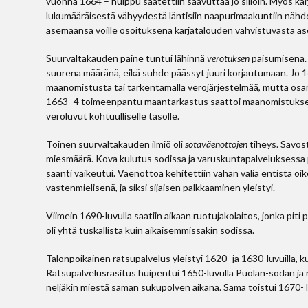
vuonna 1664 – huippu saatettiin saavuttaa jo silloin. Myös k
lukumääräisestä vähyydestä läntisiin naapurimaakuntiin nähde
asemaansa voille osoituksena karjatalouden vahvistuvasta a
Suurvaltakauden paine tuntui lähinnä
verotuksen
paisumisena. 
suurena määränä, eikä suhde päässyt juuri korjautumaan. Jo 162
maanomistusta tai tarkentamalla verojärjestelmää, mutta osa
1663–4 toimeenpantu maantarkastus saattoi maanomistuksen koh
veroluvut kohtuulliselle tasolle.
Toinen suurvaltakauden ilmiö oli
sotaväenottojen
tiheys. Savost
miesmäärä. Kova kulutus sodissa ja varuskuntapalveluksessa 
saanti vaikeutui. Väenottoa kehitettiin vähän väliä entistä o
vastenmielisenä, ja siksi sijaisen palkkaaminen yleistyi.
Viimein 1690-luvulla saatiin aikaan ruotujakolaitos, jonka pit
oli yhtä tuskallista kuin aikaisemmissakin sodissa.
Talonpoikainen ratsupalvelus yleistyi 1620- ja 1630-luvuilla, 
Ratsupalvelusrasitus huipentui 1650-luvulla Puolan-sodan ja 
neljäkin miestä saman sukupolven aikana. Sama toistui 1670- lu