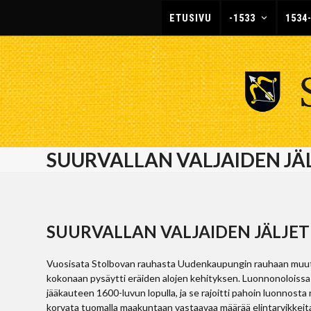
Skip
ETUSIVU
-1533
1534
to
content
SUURVALLAN VALJAIDEN JÄ
SUURVALLAN VALJAIDEN JÄLJET
Vuosisata Stolbovan rauhasta Uudenkaupungin rauhaan muutti S
kokonaan pysäytti eräiden alojen kehityksen. Luonnonoloissa 
jääkauteen 1600-luvun lopulla, ja se rajoitti pahoin luonnost
korvata tuomalla maakuntaan vastaavaa määrää elintarvikkeit