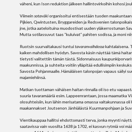
väheni, kun Ison reduktion jälkeen hallintovirkoihin kohosi jou
Viimein
sotaväki
organisoitui entisestään tuoden maakuntaan lis
Pijkien, Qwintusten, Bryggareiden ja Redsvenien talonpoikais
jne, jotka aateloituina muodostivat uuden yläkerrostuman S
Mutta sotilassuvut taas ”kuluivat” pahiten sodissa, ja moni ni
Ruotsin suurvaltakausi tuntui
tavaranvaihdossa
kahtalaisena. T
kaiken mahdollisen hyödyn. Savosta käsin näyttää tämä haita
tietysti valitettiin tämän tästä. Sidonnaisuus kaupunkiporvari
maakunnissa, ja suhteita voitiin ylläpitää edullisimpiin keskuksi
Savosta Pohjanmaalle. Hämäläisen talonpojan vapaus säilyi suu
majamiehiin­sä.
Matkan tuottaman vähäisen haitan rinnalla oli iso etu vapaasta 
suuria tavaramääriä esim. Lappeenrantaan, jossa maamatka Vii
olosuhteisiin, kun lähin merisatama omassa valtakunnassa oli H
maakannakset Joutsenon Jänhiälästä Kuurmanpohjaan ja Suv
Vientikauppaa hallitsi ehdottomasti terva, jonka myynti näytt
saatavissa vain vuosilta 1638 ja 1702, ei kasvun rytmiä voi mä