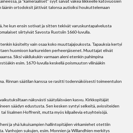
paineessa, ja ”kameraaliset” syyt saivat väkeä liikkeelle katovuosien
 läänin ortodoksit jättivät talonsa autioiksi houkuttelemaan
, he kun ensin sotivat ja sitten tekivät varuskuntapalvelusta
omalaiset siirtyivät Savosta Ruotsiin 1660-luvulla.
ttenkin käsitelty vain osaa koko muuttajajoukosta. Tapauksia kertyi
 ottaen huomioon karkureiden perheenjäsenet. Muuttajat elivät
aansa. Siksi väkilukukin varmaan aleni etenkin pahimpina
estöäkin esim. 1670-luvulla keskellä poismuuton vilinääkin
ma. Rinnan säätilan kanssa se rasitti todennäköisesti toimeentulon
aikutuksiltaan näkyvästi säätyläisväen kasvu. Kirkkopitäjät
pineen säädyn edustusta. Sen kesken syntyi selkei­tä, aviositeiden
tai Iisalmen Hoffrenit, mutta myös kilpailevia etuyhteisöjä.
heni ja yhä lukuisampien hallintopitäjien virkamiehet otettiin
sta. Vanhojen sukujen, esim. Monnien ja Willandhien merkitys