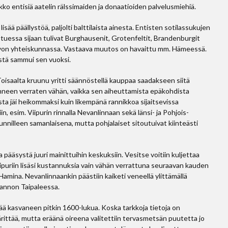
kko entisiä aatelin rälssimaiden ja donaatioiden palvelusmiehiä.
ää päällystöä, paljolti balttilaista ainesta. Entisten sotilassukujen
tuessa sijaan tulivat Burghausenit, Grotenfeltit, Brandenburgit
avon yhteiskunnassa. Vastaava muutos on havaittu mm. Hämeessä.
istä sammui sen vuoksi.
oisaalta kruunu yritti säännöstellä kauppaa saadakseen siitä
nneen verraten vähän, vaikka sen aiheuttamista epäkohdista
sta jäi heikommaksi kuin likempänä rannikkoa sijaitsevissa
in, esim. Viipurin rinnalla Nevanlinnaan sekä länsi- ja Pohjois-
nnilleen samanlaisena, mutta pohjalaiset sitoutuivat kiinteästi
pääsystä juuri mainittuihin keskuksiin. Vesitse voitiin kuljettaa
puriin lisäsi kustannuksia vain vähän verrattuna seuraavan kauden
amina. Nevanlinnaankin päästiin kaiketi veneellä ylittämällä
annon Taipaleessa.
ää kasvaneen pitkin 1600-lukua. Koska tarkkoja tietoja on
ärittää, mutta eräänä oireena valitettiin tervasmetsän puutetta jo