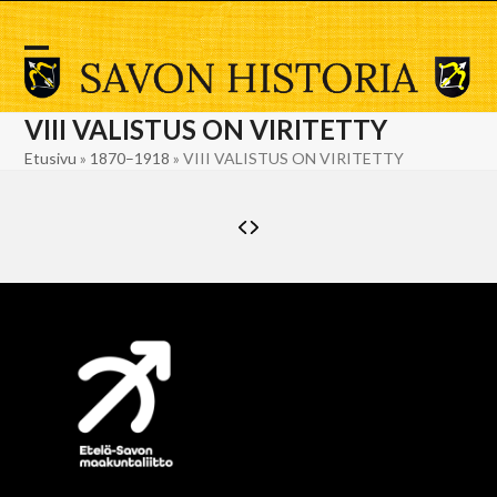
Skip
to
content
Open
Close
mobile
mobile
VIII VALISTUS ON VIRITETTY
menu
menu
Etusivu
»
1870–1918
»
VIII VALISTUS ON VIRITETTY