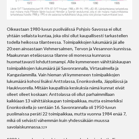
Oikeastaan 1980-luvun puolivälissä Pohjois­-Savossa ei ollut
yhtään sellaista kuntaa, joka olisi ollut kaupallisesti tarkastellen
todella heikossa tilanteessa. Toimipaikkojen lukumäärä jäi alle
20:een ainoastaan Vehmersalmen, Tervon ja Vesannon kunnissa.
Maakunnan eteläosassa tilanne oli monessa kunnassa
huomattavasti lohduttomampi. Alle kymmeneen vähittäiskaupan
toimipaikkojen lukumäärä jäi Savonrannalla, Virtasalmella ja
Kangaslammilla. Vain hieman yli kymmeneen toimipaikkojen
lukumäärä kohosi lisäksi Anttolassa, Enonkoskella, Jäppilässä ja
Haukivuorella. Mitään kaupallisia keskuksia nämä kunnat eivät
olleet olleet koskaan: Anttolassa oli ollut parhaimmillaan
kaikkiaan 13 vähittäiskaupan toimipaikkaa, mutta esimerkiksi
Enonkoskella jo sentään 16. Savonrannalla oli 1950-luvun
puolimaissa peräti 22 toimipaikkaa, mutta vuonna 1984 enää 7,
mikä oli selvästi vähemmän kuin yhdessäkään muussa
savolaiskunnassa.
529