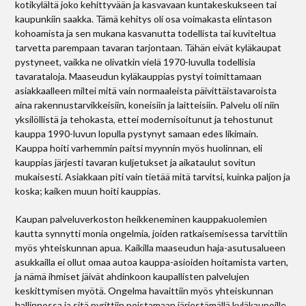
kotikylältä joko kehittyvään ja kasvavaan kuntakeskukseen tai
kaupunkiin saakka. Tämä kehitys oli osa voimakasta elintason
kohoamista ja sen mukana kasvanutta todellista tai kuviteltua
tarvetta parempaan tavaran tarjontaan. Tähän eivät kyläkaupat
pystyneet, vaikka ne olivatkin vielä 1970-luvulla todellisia
tavarataloja. Maaseudun kyläkauppias pystyi toimittamaan
asiakkaalleen miltei mitä vain normaaleista päivittäistavaroista
aina rakennustarvikkeisiin, koneisiin ja laitteisiin. Palvelu oli niin
yksilöllistä ja tehokasta, ettei modernisoitunut ja tehostunut
kauppa 1990-luvun lopulla pystynyt samaan edes likimain.
Kauppa hoiti varhemmin paitsi myynnin myös huolinnan, eli
kauppias järjesti tavaran kuljetukset ja aikataulut sovitun
mukaisesti. Asiakkaan piti vain tietää mitä tarvitsi, kuinka paljon ja
koska; kaiken muun hoiti kauppias.
Kaupan palveluverkoston heikkeneminen kauppakuolemien
kautta synnytti monia ongelmia, joiden ratkaisemisessa tarvittiin
myös yhteiskunnan apua. Kaikilla maaseudun haja-asutusalueen
asukkailla ei ollut omaa autoa kauppa-­asioiden hoitamista varten,
ja nämä ihmiset jäivät ahdinkoon kaupallisten palvelujen
keskittymisen myötä. Ongelma havaittiin myös yhteiskunnan
hallinnossa ja sitä pyrittiin poistamaan järjestämällä kyläkaupoille