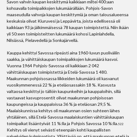
Savon vahvin kaupan keskittymä kaikkiaan miltei 400:aan
kohoavalla toimipaikkojen lukumäärällään. Pohjois-Savon
maaseudulla vahvoja kaupan keskittymiä ja oman talousalueensa
keskuksia olivat Kiuruvesi ja Leppävirta, joista edellisessä oli
kaikkiaan 93 ja jälkimmäisessä 78 kaupan toimipistettä. Niin ikään
yli 50:een toimipisteitten lukumäärä kohosi Lapinlahdella,
Nilsiässä, Pielavedellä ja Sonkajärvellä.
Kauppa kehittyi Savossa ripeästi aina 1960-luvun puoliväliin
saakka, ja vähittäiskaupan toimipaikkojen lukumäärä kasvoi.
Vuonna 1964 Pohjois-Savossa oli kaikkiaan 2 042
vähittäiskaupan toimipistettä ja Etelä-Savossa 1 480.
Maakunnan pohjoisosassa liikkeiden lukumäärä oli kasvanut
vuosikymmenessä 22 % ja eteläosassakin 18 %. Kasvusta
valtaosa keskittyi jo tällöin kaupunkeihin ja kauppaloihin, sillä
vastaavat kasvuprosentit olivat maakunnan pohjoisosan
kaupungeissa ja kauppaloissa 36 % ja eteläosan 29,5 %.
Maalaiskunnissa kehitys oli maakunnan osien suhteen lähes
yhtäläinen, sillä Etelä-Savossa maalaiskuntien vähittäiskaupan
toimipaikat lisääntyivät 11 %:lla ja Pohjois­ Savossa 10 %:lla.
522
Kehitys oli vienyt selvästi eteenpäin kohti kaupallisten
palveluiden kulminaatiota. Yllättävää on, että maakunnan etelä­ ja