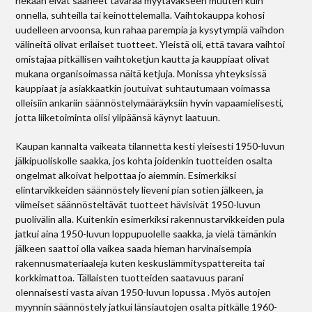
hekään eivät saaneet tavaraa myytäväkseen muuten kuin
onnella, suhteilla tai keinottelemalla. Vaihtokauppa kohosi
uudelleen arvoonsa, kun rahaa parempia ja kysytympiä vaihdon
välineitä olivat erilaiset tuotteet. Yleistä oli, että tavara vaihtoi
omistajaa pitkällisen vaihtoketjun kautta ja kauppiaat olivat
mukana organisoimassa näitä ketjuja. Monissa yhteyksissä
kauppiaat ja asiakkaatkin joutuivat suhtautumaan voimassa
olleisiin ankariin säännöstelymääräyksiin hyvin vapaamielisesti,
jotta liiketoiminta olisi ylipäänsä käynyt laatuun.
Kaupan kannalta vaikeata tilannetta kesti yleisesti 1950-luvun
jälkipuoliskolle saakka, jos kohta joidenkin tuotteiden osalta
ongelmat alkoivat helpottaa jo aiemmin. Esimerkiksi
elintarvikkeiden säännöstely lieveni pian sotien jälkeen, ja
viimeiset säännösteltävät tuotteet hävisivät 1950-luvun
puolivälin alla. Kuitenkin esimerkiksi rakennustarvikkeiden pula
jatkui aina 1950-luvun loppupuolelle saakka, ja vielä tämänkin
jälkeen saattoi olla vaikea saada hieman harvinaisempia
rakennusmateriaaleja kuten keskuslämmityspattereita tai
korkkimattoa. Tällaisten tuotteiden saatavuus parani
olennaisesti vasta aivan 1950-luvun lopussa . Myös autojen
myynnin säännöstely jatkui länsiautojen osalta pitkälle 1960-