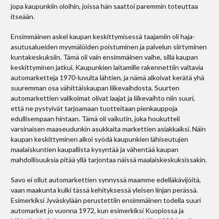
jopa kaupunkiin oloihin, joissa hän saattoi paremmin toteuttaa
itseään.
Ensimmäinen askel kaupan keskittymisessä taajamiin oli haja-
asutusalueiden myymälöiden poistuminen ja palvelun siirtyminen
kuntakeskuksiin. Tämä oli vain ensimmäinen vaihe, sillä kaupan
keskittyminen jatkui. Kaupunkien laitamille rakennettiin valtavia
automarketteja 1970-luvulta lähtien, ja nämä alkoivat kerätä yhä
suuremman osa vähittäiskaupan liikevaihdosta. Suurten
automarkettien valikoimat olivat laajat ja liikevaihto niin suuri,
että ne pystyivät tarjoamaan tuotteitaan pienkauppoja
edullisempaan hintaan. Tämä oli vaikutin, joka houkutteli
varsinaisen maaseudunkin asukkaita markettien asiakkaiksi. Näin
kaupan keskittyminen alkoi syödä kaupunkien lähiseutujen
maalaiskuntien kaupallista kysyntää ja vähentää kaupan
mahdollisuuksia pitää yllä tarjontaa näissä maalaiskeskuksissakin.
Savo ei ollut automarkettien synnyssä maamme edelläkävijöitä,
vaan maakunta kulki tässä kehityksessä yleisen linjan perässä.
Esimerkiksi Jyväskylään perustettiin ensimmäinen todella suuri
automarket jo vuonna 1972, kun esimerkiksi Kuopiossa ja