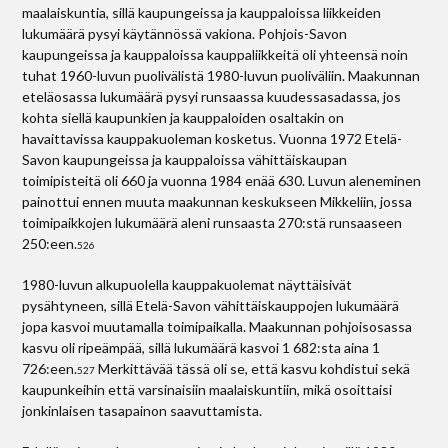
maalaiskuntia, sillä kaupungeissa ja kauppaloissa liikkeiden
lukumäärä pysyi käytännössä vakiona. Pohjois-Savon
kaupungeissa ja kauppaloissa kauppaliikkeitä oli yhteensä noin
tuhat 1960-luvun puolivälistä 1980-luvun puoliväliin. Maakunnan
eteläosassa lukumäärä pysyi runsaassa kuudessasadassa, jos
kohta siellä kaupunkien ja kauppaloiden osaltakin on
havaittavissa kauppakuoleman kosketus. Vuonna 1972 Etelä-
Savon kaupungeissa ja kauppaloissa vähittäiskaupan
toimipisteitä oli 660 ja vuonna 1984 enää 630. Luvun aleneminen
painottui ennen muuta maakunnan keskukseen Mikkeliin, jossa
toimipaikkojen lukumäärä aleni runsaasta 270:stä runsaaseen
250:een.
526
1980-luvun alkupuolella kauppakuolemat näyttäisivät
pysähtyneen, sillä Etelä-Savon vähittäiskauppojen lukumäärä
jopa kasvoi muutamalla toimipaikalla. Maakunnan pohjoisosassa
kasvu oli ripeämpää, sillä lukumäärä kasvoi 1 682:sta aina 1
726:een.
Merkittävää tässä oli se, että kasvu kohdistui sekä
527
kaupunkeihin että varsinaisiin maalaiskuntiin, mikä osoittaisi
jonkinlaisen tasapainon saavuttamista.