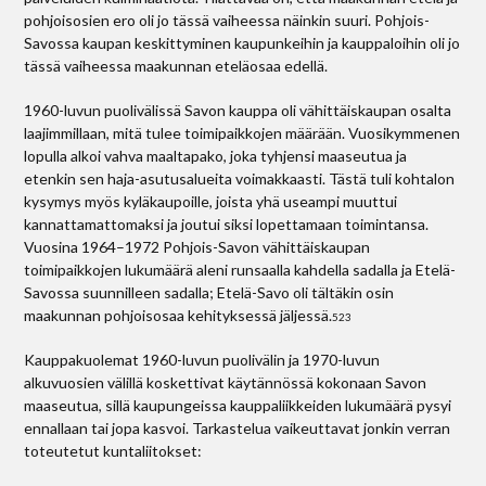
pohjoisosien ero oli jo tässä vaiheessa näinkin suuri. Pohjois-
Savossa kaupan keskittyminen kaupunkeihin ja kauppaloihin oli jo
tässä vaiheessa maakunnan eteläosaa edellä.
1960-luvun puolivälissä Savon kauppa oli vähittäiskaupan osalta
laajimmillaan, mitä tulee toimipaikkojen määrään. Vuosikymmenen
lopulla alkoi vahva maaltapako, joka tyhjensi maaseutua ja
etenkin sen haja-asutusalueita voimakkaasti. Tästä tuli kohtalon
kysymys myös kyläkaupoille, joista yhä useampi muuttui
kannattamattomaksi ja joutui siksi lopettamaan toimintansa.
Vuosina 1964–1972 Pohjois-Savon vähittäiskaupan
toimipaikkojen lukumäärä aleni runsaalla kahdella sadalla ja Etelä-
Savossa suunnilleen sadalla; Etelä-Savo oli tältäkin osin
maakunnan pohjoisosaa kehityksessä jäljessä.
523
Kauppakuolemat 1960-luvun puolivälin ja 1970-luvun
alkuvuosien välillä koskettivat käytännössä kokonaan Savon
maaseutua, sillä kaupungeissa kauppaliikkeiden lukumäärä pysyi
ennallaan tai jopa kasvoi. Tarkastelua vaikeuttavat jonkin verran
toteutetut kuntaliitokset: