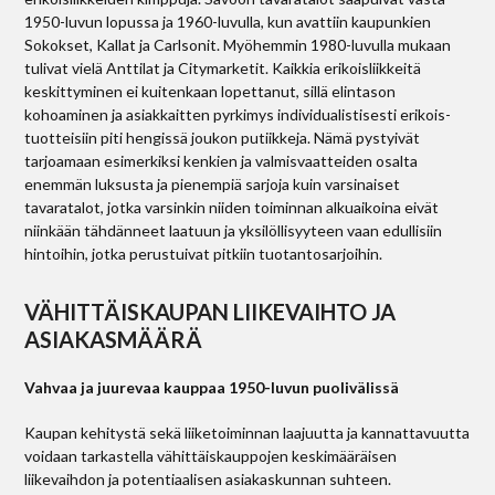
1950-luvun lopussa ja 1960-luvulla, kun avattiin kaupunkien
Sokokset, Kallat ja Carlsonit. Myöhemmin 1980-luvulla mukaan
tulivat vielä Anttilat ja Citymarketit. Kaikkia erikoisliikkeitä
keskittyminen ei kuitenkaan lopettanut, sillä elintason
kohoaminen ja asiakkaitten pyrkimys individualistisesti erikois­
tuotteisiin piti hengissä joukon putiikkeja. Nämä pystyivät
tarjoamaan esimerkiksi kenkien ja valmisvaatteiden osalta
enemmän luksusta ja pienempiä sarjoja kuin varsinaiset
tavaratalot, jotka varsinkin niiden toiminnan alkuaikoina eivät
niinkään tähdänneet laatuun ja yksilöllisyyteen vaan edullisiin
hintoihin, jotka perustuivat pitkiin tuotantosarjoihin.
VÄHITTÄISKAUPAN LIIKEVAIHTO JA
ASIAKASMÄÄRÄ
Vahvaa ja juurevaa kauppaa 1950-luvun puolivälissä
Kaupan kehitystä sekä liiketoiminnan laajuutta ja kannattavuutta
voidaan tarkastella vähittäiskauppojen keskimääräisen
liikevaihdon ja potentiaalisen asiakaskunnan suhteen.