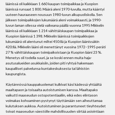
läänissä oli kaikkiaan 1 660 kaupan toimipaikkaa ja Kuopion
läänissä runsaat 1 800. Määrä aleni 1970-luvulla, mutta kääntyi
uuteen hauraaseen nousuun 1980-luvun alkupuoliskolla. Sen
jälkeen toimipaikkojen lukumäärä aleni voimakkaasti, ja 1990-
luvun laman ollessa vielä vaikeana päällä vuonna 1995 Mikkelin
läänissä oli kaikkiaan 1 214 vähittäiskaupan toimipaikkaa ja
Kuopion läänissä 1 398. Mikkelin läänissä toimipaikkojen
lukumäärä oli alentunut miltei 450:llä ja Kuopion läänissäkin
420:llä. Mikkelin lääni oli menettänyt vuosina 1972–1995 peräti
27 % vähittäiskaupan toimipaikoistaan ja Kuopion lääni 23 %.
Menetys oli todella suuri, ja se koski ennen muita haja-
asutusalueiden asukkaisiin, joiden piti ryhtyä hakemaan
kaupalliset palvelunsa kuntakeskuksesta tai lähistön
kaupungista.
Käytännössä kauppakuolemat kulkivat käsi kädessä yhtäältä
maaltapaon ja toisaalta autoistumisen kanssa. Maaltapako
vaikutti maaseudun ostopotentiaaliin, eikä edes elintason
voimakas kohoaminen pystynyt täyttämään sen aiheuttamaa
kulutuksen aukkoa. Autoistuminen ja parantuneet tieyhteydet
toivat maaseudun väestölle mahdollisuuden siirtää asiointiaan