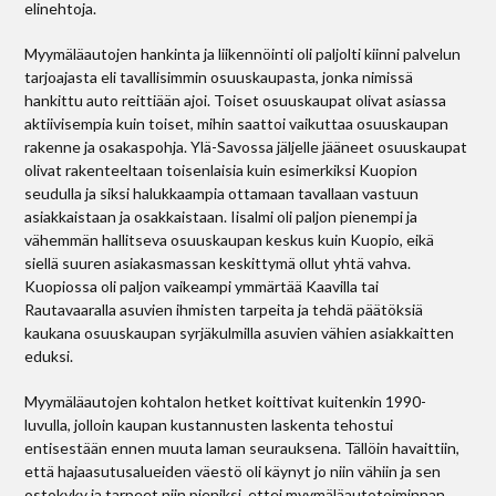
elinehtoja.
Myymäläautojen hankinta ja liikennöinti oli paljolti kiinni palvelun
tarjoajasta eli tavallisimmin osuuskaupasta, jonka nimissä
hankittu auto reittiään ajoi. Toiset osuuskaupat olivat asiassa
aktiivisempia kuin toiset, mihin saattoi vaikuttaa osuuskaupan
rakenne ja osakaspohja. Ylä-Savossa jäljelle jääneet osuuskaupat
olivat rakenteeltaan toisenlaisia kuin esimerkiksi Kuopion
seudulla ja siksi halukkaampia ottamaan tavallaan vastuun
asiakkaistaan ja osakkaistaan. Iisalmi oli paljon pienempi ja
vähemmän hallitseva osuuskaupan keskus kuin Kuopio, eikä
siellä suuren asiakasmassan keskittymä ollut yhtä vahva.
Kuopiossa oli paljon vaikeampi ymmärtää Kaavilla tai
Rautavaaralla asuvien ihmisten tarpeita ja tehdä päätöksiä
kaukana osuuskaupan syrjäkulmilla asuvien vähien asiakkaitten
eduksi.
Myymäläautojen kohtalon hetket koittivat kuitenkin 1990-
luvulla, jolloin kaupan kustannusten laskenta tehostui
entisestään ennen muuta laman seurauksena. Tällöin havaittiin,
että haja­asutusalueiden väestö oli käynyt jo niin vähiin ja sen
ostokyky ja tarpeet niin pieniksi, ettei myymäläautotoiminnan