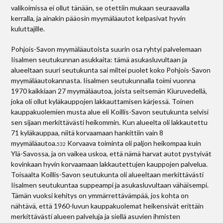
valikoimissa ei ollut tänään, se otettiin mukaan seuraavalla
kerralla, ja ainakin pääosin myymäläautot kelpasivat hyvin
kuluttajille.
Pohjois-Savon myymäläautoista suurin osa ryhtyi palvelemaan
Iisalmen seutukunnan asukkaita: tämä asukasluvultaan ja
alueeltaan suuri seutukunta sai miltei puolet koko Pohjois-Savon
myymäläautokannasta. Iisalmen seutukunnalla toimi vuonna
1970 kaikkiaan 27 myymäläautoa, joista seitsemän Kiuruvedellä,
joka oli ollut kyläkauppojen lakkauttamisen kärjessä. Toinen
kauppakuolemien musta alue eli Koillis-Savon seutukunta selvisi
sen sijaan merkittävästi heikommin. Kun alueelta oli lakkautettu
71 kyläkauppaa, niitä korvaamaan hankittiin vain 8
myymäläautoa.
Korvaava toiminta oli paljon heikompaa kuin
532
Ylä-Savossa, ja on vaikea uskoa, että nämä harvat autot pystyivät
kovinkaan hyvin korvaamaan lakkautettujen kauppojen palvelua.
Toisaalta Koillis-Savon seutukunta oli alueeltaan merkittävästi
Iisalmen seutukuntaa suppeampi ja asukasluvultaan vähäisempi.
Tämän vuoksi kehitys on ymmärrettävämpää, jos kohta on
nähtävä, että 1960-luvun kauppakuolemat heikensivät erittäin
merkittävästi alueen palveluja ja siellä asuvien ihmisten