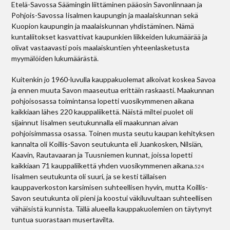
Etelä-Savossa Säämingin liittäminen pääosin Savonlinnaan ja
Pohjois-Savossa Iisalmen kaupungin ja maalaiskunnan sekä
Kuopion kaupungin ja maalaiskunnan yhdistäminen. Nämä
kuntaliitokset kasvattivat kaupunkien liikkeiden lukumäärää ja
olivat vastaavasti pois maalaiskuntien yhteenlasketusta
myymälöiden lukumäärästä.
Kuitenkin jo 1960-luvulla kauppakuolemat alkoivat koskea Savoa
ja ennen muuta Savon maaseutua erittäin raskaasti. Maakunnan
pohjoisosassa toimintansa lopetti vuosikymmenen aikana
kaikkiaan lähes 220 kauppaliikettä. Näistä miltei puolet oli
sijainnut Iisalmen seutukunnalla eli maakunnan aivan
pohjoisimmassa osassa. Toinen musta seutu kaupan kehityksen
kannalta oli Koillis-Savon seutukunta eli Juankosken, Nilsiän,
Kaavin, Rautavaaran ja Tuusniemen kunnat, joissa lopetti
kaikkiaan 71 kauppaliikettä yhden vuosikymmenen aikana.
524
Iisalmen seutukunta oli suuri, ja se kesti tällaisen
kauppaverkoston karsimisen suhteellisen hyvin, mutta Koillis-
Savon seutukunta oli pieni ja koostui väkiluvultaan suhteellisen
vähäisistä kunnista. Tällä alueella kauppakuolemien on täytynyt
tuntua suorastaan musertavilta.