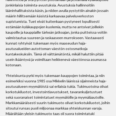
jonkinlaisia toiminta-avustuksia. Avustuksia hallinnoitiin
lääninhallituksista käsin, ja niiden avulla pystyttiin ainakin jossain
määrin hillitsemään käsistä karkaavaa palveluverkoston
supistumista. Tuet eivät kuitenkaan pystyneet lopullisesti
estämään kyläkauppojen kuolemia, mutta ne antoivat joillekin
kaupoille ja kauppiaille tärkeän jatkoajan, jonka puitteissa voitiin
valmistautua suureen ja raskaaseen murrokseen. Vastaavasti
kunnat ryhtyivät tukemaan myös maaseudun haja-
asutusalueiden autottoman väestön ostosmatkoja
kuntakeskuksiin. Tämä oli välttämätöntä, mikäli haluttiin pitää
usein ikääntyvä ja voimiltaan heikkenevä väestönosa asumassa
kotonaan.
Yhteiskunta pyrki myös tukemaan kauppojen toimintaa, ja niin
esimerkiksi vuonna 1985 osa Mikkelin läänissä sijainneista haja-
asutusalueen myymälöistä sai erilaisia tukia. Tukimuotoina olivat
korkotukiluotot, investointiavustukset, tavarankuljetustuet
sekä suoranaiset toimintatuet myymälöille ja myymäläautoille.
Markkamääräisesti suurin tukimuoto olivat korkotukiluotot, joihin
sitoutui runsas puoli miljoonaa markkaa yhteiskunnan varoja.
Määrältään yleisin tukimuoto taas oli suora toimintatuki