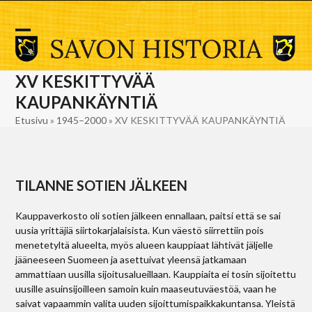
Skip
to
content
Open
Close
mobile
mobile
XV KESKITTYVÄÄ
menu
menu
KAUPANKÄYNTIÄ
Etusivu
»
1945–2000
»
XV KESKITTYVÄÄ KAUPANKÄYNTIÄ
TILANNE SOTIEN JÄLKEEN
Kauppaverkosto oli sotien jälkeen ennallaan, paitsi että se sai
uusia yrittäjiä siirtokarjalaisista. Kun väestö siirrettiin pois
menetetyltä alueelta, myös alueen kauppiaat lähtivät jäljelle
jääneeseen Suomeen ja asettuivat yleensä jatkamaan
ammattiaan uusilla sijoitusalueillaan. Kauppiaita ei tosin sijoitettu
uusille asuinsijoilleen samoin kuin maaseutuväestöä, vaan he
saivat vapaammin valita uuden sijoittumispaikkakuntansa. Yleistä