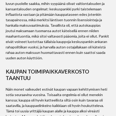
luvun puolelle saakka, mihin syypäänä olivat valtiontalouden ja
kansantalouden ongelmat: keskuspankki pyrki taistelemaan
inflaatiota vastaan ja pitämään kauppataseen edes jotenkin
tasapainossa, mikä merkitsi läntisen tuonnin lisensiointeja ja
hankalia maksuvaatimuksia. Tavallista oli, että autokauppias
joutui maksamaan tuomansa autot käteisellä ennen niiden
maahantuontia, mikä sitoi valtavasti pääomia, joita ei ollut. Pankit
eivät voineet luotottaa tällaisia kauppoja keskuspankin ankaran
rahapolitiikan vuoksi, ja harvalla auton ostajallakaan oli käteistä
rahaa auton maksuun huomattavasti ennen kuin saattoi saada
uuden auton käyttöön.
KAUPAN TOIMIPAIKKAVERKOSTO
TAANTUU
Näin monet vaikeudet estivät kaupan vapaan kehittymisen heti
sotia seuraavina vuosina. Toisaalta ongelmia ei ollut menekin
kanssa; kauppa oli hyvin katteellista siltä osin kuin tavaraa oli
saatavilla, ja kauppaelinkeino kaikkiaan oli hyvin houkutteleva.
Tämä toi uusia yrittäjiä kaupan alalle ja kauppa alkoi vireästi