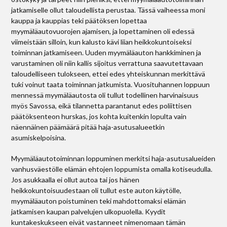
jatkamiselle ollut taloudellista perustaa. Tässä vaiheessa moni
kauppa ja kauppias teki päätöksen lopettaa
myymäläautovuorojen ajamisen, ja lopettaminen oli edessä
viimeistään silloin, kun kalusto kävi liian heikkokuntoiseksi
toiminnan jatkamiseen. Uuden myymäläauton hankkiminen ja
varustaminen oli niin kallis sijoitus verrattuna saavutettavaan
taloudelliseen tulokseen, ettei edes yhteiskunnan merkittävä
tuki voinut taata toiminnan jatkumista. Vuosituhannen loppuun
mennessä myymäläautosta oli tullut todellinen harvinaisuus
myös Savossa, eikä tilannetta parantanut edes poliittisen
päätöksenteon hurskas, jos kohta kuitenkin lopulta vain
näennäinen päämäärä pitää haja-asutusalueetkin
asumiskelpoisina.
Myymäläautotoiminnan loppuminen merkitsi haja-asutusalueiden
vanhusväestölle elämän ehtojen loppumista omalla kotiseudulla.
Jos asukkaalla ei ollut autoa tai jos hänen
heikkokuntoisuudestaan oli tullut este auton käytölle,
myymäläauton poistuminen teki mahdottomaksi elämän
jatkamisen kaupan palvelujen ulkopuolella. Kyydit
kuntakeskukseen eivät vastanneet nimenomaan tämän