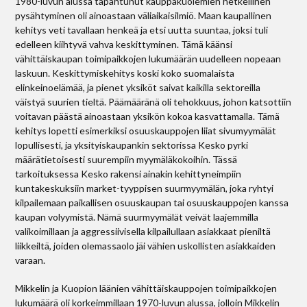
1980-luvun alussa tapahtunut kauppakuolemien hetkellinen
pysähtyminen oli ainoastaan väliaikaisilmiö. Maan kaupallinen
kehitys veti tavallaan henkeä ja etsi uutta suuntaa, joksi tuli
edelleen kiihtyvä vahva keskittyminen. Tämä käänsi
vähittäiskaupan toimipaikkojen lukumäärän uudelleen nopeaan
laskuun. Keskittymiskehitys koski koko suomalaista
elinkeinoelämää, ja pienet yksiköt saivat kaikilla sektoreilla
väistyä suurien tieltä. Päämääränä oli tehokkuus, johon katsottiin
voitavan päästä ainoastaan yksikön kokoa kasvattamalla. Tämä
kehitys lopetti esimerkiksi osuuskauppojen liiat sivumyymälät
lopullisesti, ja yksityiskaupankin sektorissa Kesko pyrki
määrätietoisesti suurempiin myymäläkokoihin. Tässä
tarkoituksessa Kesko rakensi ainakin kehittyneimpiin
kuntakeskuksiin market-tyyppisen suurmyymälän, joka ryhtyi
kilpailemaan paikallisen osuuskaupan tai osuuskauppojen kanssa
kaupan volyymistä. Nämä suurmyymälät veivät laajemmilla
valikoimillaan ja aggressiivisella kilpailullaan asiakkaat pieniltä
liikkeiltä, joiden olemassaolo jäi vähien uskollisten asiakkaiden
varaan.
Mikkelin ja Kuopion läänien vähittäiskauppojen toimipaikkojen
lukumäärä oli korkeimmillaan 1970-luvun alussa, jolloin Mikkelin