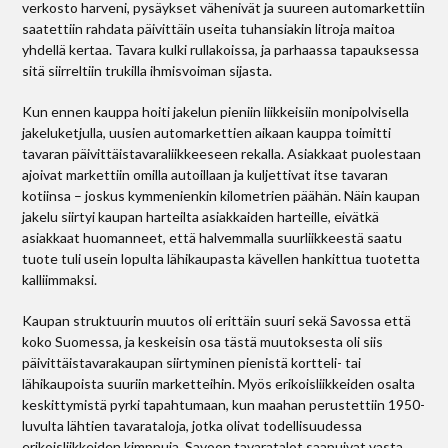
verkosto harveni, pysäykset vähenivät ja suureen automarkettiin
saatettiin rahdata päivittäin useita tuhansiakin litroja maitoa
yhdellä kertaa. Tavara kulki rullakoissa, ja parhaassa tapauksessa
sitä siirreltiin trukilla ihmisvoiman sijasta.
Kun ennen kauppa hoiti jakelun pieniin liikkeisiin monipolvisella
jakeluketjulla, uusien automarkettien aikaan kauppa toimitti
tavaran päivittäistavaraliikkeeseen rekalla. Asiakkaat puolestaan
ajoivat markettiin omilla autoillaan ja kuljettivat itse tavaran
kotiinsa – joskus kymmenienkin kilometrien päähän. Näin kaupan
jakelu siirtyi kaupan harteilta asiakkaiden harteille, eivätkä
asiakkaat huomanneet, että halvemmalla suurliikkeestä saatu
tuote tuli usein lopulta lähikaupasta kävellen hankittua tuotetta
kalliimmaksi.
Kaupan struktuurin muutos oli erittäin suuri sekä Savossa että
koko Suomessa, ja keskeisin osa tästä muutoksesta oli siis
päivittäistavarakaupan siirtyminen pienistä kortteli- tai
lähikaupoista suuriin marketteihin. Myös erikoisliikkeiden osalta
keskittymistä pyrki tapahtumaan, kun maahan perustettiin 1950-
luvulta lähtien tavarataloja, jotka olivat todellisuudessa
erikoisliikkeiden kimppuja. Savoon tavaratalot saapuivat vasta