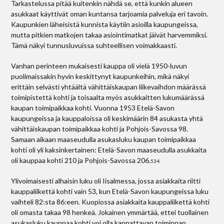
Tarkastelussa pitää kuitenkin nähdä se, että kunkin alueen
asukkaat käyttivät oman kuntansa tarjoamia palveluja eri tavoin.
Kaupunkien läheisistä kunnista käytiin asioilla kaupungeissa,
mutta pitkien matkojen takaa asiointimatkat jäivät harvemmiksi.
Tämä näkyi tunnusluvuissa suhteellisen voimakkaasti.
Vanhan perinteen mukaisesti kauppa oli vielä 1950-luvun
puolimaissakin hyvin keskittynyt kaupunkeihin, mikä näkyi
erittäin selvästi yhtäältä vähittäiskaupan liikevaihdon määrässä
toimipistettä kohti ja toisaalta myös asukkaitten lukumäärässä
kaupan toimipaikkaa kohti. Vuonna 1953 Etelä-Savon
kaupungeissa ja kauppaloissa oli keskimäärin 84 asukasta yhtä
vähittäiskaupan toimipaikkaa kohti ja Pohjois-Savossa 98.
Samaan aikaan maaseudulla asukasluku kaupan toimipaikkaa
kohti oli yli kaksinkertainen: Etelä­-Savon maaseudulla asukkaita
oli kauppaa kohti 210 ja Pohjois-Savossa 206.
534
Ylivoimaisesti alhaisin luku oli Iisalmessa, jossa asiakkaita riitti
kauppaliikettä kohti vain 53, kun Etelä-Savon kaupungeissa luku
vaihteli 82:sta 86:een. Kuopiossa asiakkaita kauppaliikettä kohti
oli omasta takaa 98 henkeä. Jokainen ymmärtää, ettei tuollainen
asukasluku kauppaa kohti voi olla kannattavan toiminnan