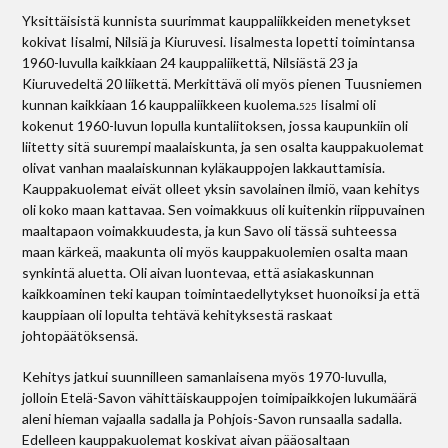
Yksittäisistä kunnista suurimmat kauppaliikkeiden menetykset
kokivat Iisalmi, Nilsiä ja Kiuruvesi. Iisalmesta lopetti toimintansa
1960-luvulla kaikkiaan 24 kauppaliikettä, Nilsiästä 23 ja
Kiuruvedeltä 20 liikettä. Merkittävä oli myös pienen Tuusniemen
kunnan kaikkiaan 16 kauppaliikkeen kuolema.
Iisalmi oli
525
kokenut 1960-luvun lopulla kuntaliitoksen, jossa kaupunkiin oli
liitetty sitä suurempi maalaiskunta, ja sen osalta kauppakuolemat
olivat vanhan maalaiskunnan kyläkauppojen lakkauttamisia.
Kauppakuolemat eivät olleet yksin savolainen ilmiö, vaan kehitys
oli koko maan kattavaa. Sen voimakkuus oli kuitenkin riippuvainen
maaltapaon voimakkuudesta, ja kun Savo oli tässä suhteessa
maan kärkeä, maakunta oli myös kauppakuolemien osalta maan
synkintä aluetta. Oli aivan luontevaa, että asiakaskunnan
kaikkoaminen teki kaupan toimintaedellytykset huonoiksi ja että
kauppiaan oli lopulta tehtävä kehityksestä raskaat
johtopäätöksensä.
Kehitys jatkui suunnilleen samanlaisena myös 1970-luvulla,
jolloin Etelä-Savon vähittäiskauppojen toimipaikkojen lukumäärä
aleni hieman vajaalla sadalla ja Pohjois-Savon runsaalla sadalla.
Edelleen kauppakuolemat koskivat aivan pääosaltaan