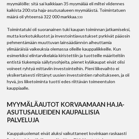
myymälöille: sitä sai kaikkiaan 35 myymälää eli miltei viidennes
kaikista 200:sta haja-asutusalueen myymälästä. Toimintatuen
määrä oli yhteensä 322 000 markkaa.
530
Toimintatuki oli suoranainen tuki kaupan toiminnan jatkamiseksi,
mutta korkotukiluotot ja investointiavustukset pyrkivät pääosin
pehmentämään muuttuvan lainsäädännön aiheuttamia
ylimääräisiä vaikeuksia olemassa olleille kauppaliikkeille. Kun
esimerkiksi elintarvikelakia kiristettiin ja tuotteille määriteltiin
entistä tiukempia säilytysohjeita, pienet kyläkaupat eivät olisi
voineet ryhtyä mittaviin investointeihin. Pieni liikevaihto ei
yksikertaisesti riittänyt uusien investointien rahoitukseen, ja oli
hyvä, jos liiketoiminta tuotti edes riittävän toimeentulon
kauppiaalle.
MYYMÄLÄAUTOT KORVAAMAAN HAJA-
ASUTUSALUEIDEN KAUPALLISIA
PALVELUJA
Kauppakuolemat eivät aluksi vaikuttaneet kovinkaan raskaasti