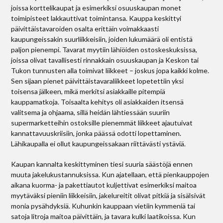
joissa korttelikaupat ja esimerkiksi osuuskaupan monet
toimipisteet lakkauttivat toimintansa. Kauppa keskittyi
päivittäistavaroiden osalta erittäin voimakkaasti
kaupungeissakin suurliikkeisiin, joiden lukumäärä oli entistä
paljon pienempi. Tavarat myytiin lähiöiden ostoskeskuksissa,
joissa olivat tavallisesti rinnakkain osuuskaupan ja Keskon tai
Tukon tunnusten alla toimivat liikkeet – joskus jopa kaikki kolme.
Sen sijaan pienet päivittäistavaraliikkeet lopetettiin yksi
toisensa jälkeen, mikä merkitsi asiakkaille pitempiä
kauppamatkoja. Toisaalta kehitys oli asiakkaiden itsensä
valitsema ja ohjaama, sillä heidän lähtiessään suuriin
supermarketteihin ostoksille pienemmät liikkeet ajautuivat
kannattavuuskriisiin, jonka päässä odotti lopettaminen.
Lähikaupalla ei ollut kaupungeissakaan riittävästi ystäviä.
Kaupan kannalta keskittyminen tiesi suuria säästöjä ennen
muuta jakelukustannuksissa. Kun ajatellaan, että pienkauppojen
aikana kuorma- ja pakettiautot kuljettivat esimerkiksi maitoa
myytäväksi pieniin liikkeisiin, jakelureitit olivat pitkiä ja sisälsivät
monia pysähdyksiä. Kuhunkin kauppaan vietiin kymmeniä tai
satoja litroja maitoa päivittäin, ja tavara kulki laatikoissa. Kun