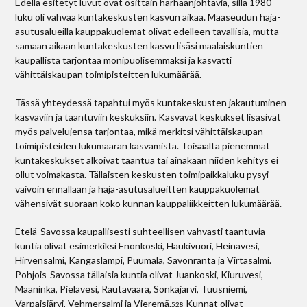
Edellä esitetyt luvut ovat osittain harhaanjohtavia, sillä 1980-
luku oli vahvaa kuntakeskusten kasvun aikaa. Maaseudun haja-
asutusalueilla kauppakuolemat olivat edelleen tavallisia, mutta
samaan aikaan kuntakeskusten kasvu lisäsi maalaiskuntien
kaupallista tarjontaa monipuolisemmaksi ja kasvatti
vähittäiskaupan toimipisteitten lukumäärää.
Tässä yhteydessä tapahtui myös kuntakeskusten jakautuminen
kasvaviin ja taantuviin keskuksiin. Kasvavat keskukset lisäsivät
myös palvelujensa tarjontaa, mikä merkitsi vähittäiskaupan
toimipisteiden lukumäärän kasvamista. Toisaalta pienemmät
kuntakeskukset alkoivat taantua tai ainakaan niiden kehitys ei
ollut voimakasta. Tällaisten keskusten toimipaikkaluku pysyi
vaivoin ennallaan ja haja-asutusalueitten kauppakuolemat
vähensivät suoraan koko kunnan kauppaliikkeitten lukumäärää.
Etelä-Savossa kaupallisesti suhteellisen vahvasti taantuvia
kuntia olivat esimerkiksi Enonkoski, Haukivuori, Heinävesi,
Hirvensalmi, Kangaslampi, Puumala, Savonranta ja Virtasalmi.
Pohjois-Savossa tällaisia kuntia olivat Juankoski, Kiuruvesi,
Maaninka, Pielavesi, Rautavaara, Sonkajärvi, Tuusniemi,
Varpaisjärvi, Vehmersalmi ja Vieremä.
Kunnat olivat
528