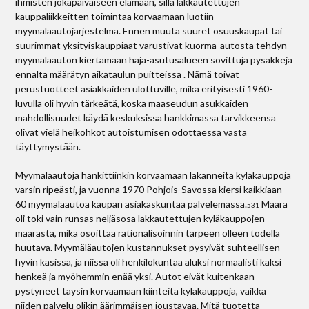
ihmisten jokapäiväiseen elämään, sillä lakkautettujen
kauppaliikkeitten toimintaa korvaamaan luotiin
myymäläautojärjestelmä. Ennen muuta suuret osuuskaupat tai
suurimmat yksityiskauppiaat varustivat kuorma-autosta tehdyn
myymäläauton kiertämään haja-asutusalueen sovittuja pysäkkejä
ennalta määrätyn aikataulun puitteissa . Nämä toivat
perustuotteet asiakkaiden ulottuville, mikä erityisesti 1960-
luvulla oli hyvin tärkeätä, koska maaseudun asukkaiden
mahdollisuudet käydä keskuksissa hankkimassa tarvikkeensa
olivat vielä heikohkot autoistumisen odottaessa vasta
täyttymystään.
Myymäläautoja hankittiinkin korvaamaan lakanneita kyläkauppoja
varsin ripeästi, ja vuonna 1970 Pohjois-Savossa kiersi kaikkiaan
60 myymäläautoa kaupan asiakaskuntaa palvelemassa.
Määrä
531
oli toki vain runsas neljäsosa lakkautettujen kyläkauppojen
määrästä, mikä osoittaa rationalisoinnin tarpeen olleen todella
huutava. Myymäläautojen kustannukset pysyivät suhteellisen
hyvin käsissä, ja niissä oli henkilökuntaa aluksi normaalisti kaksi
henkeä ja myöhemmin enää yksi. Autot eivät kuitenkaan
pystyneet täysin korvaamaan kiinteitä kyläkauppoja, vaikka
niiden palvelu olikin äärimmäisen joustavaa. Mitä tuotetta