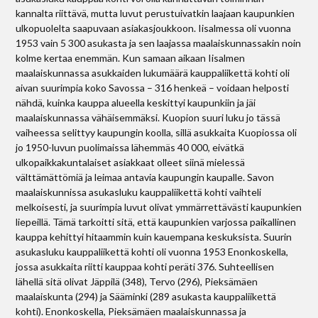
kannalta riittävä, mutta luvut perustuivatkin laajaan kaupunkien
ulkopuolelta saapuvaan asiakasjoukkoon. Iisalmessa oli vuonna
1953 vain 5 300 asukasta ja sen laajassa maalaiskunnassakin noin
kolme kertaa enemmän. Kun samaan aikaan Iisalmen
maalaiskunnassa asukkaiden lukumäärä kauppaliikettä kohti oli
aivan suurimpia koko Savossa – 316 henkeä – voidaan helposti
nähdä, kuinka kauppa alueella keskittyi kaupunkiin ja jäi
maalaiskunnassa vähäisemmäksi. Kuopion suuri luku jo tässä
vaiheessa selittyy kaupungin koolla, sillä asukkaita Kuopiossa oli
jo 1950-luvun puolimaissa lähemmäs 40 000, eivätkä
ulkopaikkakuntalaiset asiakkaat olleet siinä mielessä
välttämättömiä ja leimaa antavia kaupungin kaupalle. Savon
maalaiskunnissa asukasluku kauppaliikettä kohti vaihteli
melkoisesti, ja suurimpia luvut olivat ymmärrettävästi kaupunkien
liepeillä. Tämä tarkoitti sitä, että kaupunkien varjossa paikallinen
kauppa kehittyi hitaammin kuin kauempana keskuksista. Suurin
asukasluku kauppaliikettä kohti oli vuonna 1953 Enonkoskella,
jossa asukkaita riitti kauppaa kohti peräti 376. Suhteellisen
lähellä sitä olivat Jäppilä (348), Tervo (296), Pieksämäen
maalaiskunta (294) ja Sääminki (289 asukasta kauppaliikettä
kohti). Enonkoskella, Pieksämäen maalaiskunnassa ja