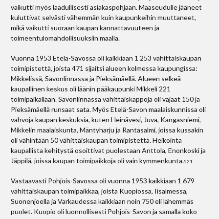
vaikutti myös laadullisesti asiakaspohjaan. Maaseudulle jääneet
kuluttivat selvästi vähemmän kuin kaupunkeihin muuttaneet,
mikä vaikutti suoraan kaupan kannattavuuteen ja
toimeentulomahdollisuuksiin maalla.
Vuonna 1953 Etelä-Savossa oli kaikkiaan 1 253 vähittäiskaupan
toimipistettä, joista 471 sijaitsi alueen kolmessa kaupungissa:
Mikkelissä, Savonlinnassa ja Pieksämäellä. Alueen selkeä
kaupallinen keskus oli läänin pääkaupunki Mikkeli 221
toimipaikallaan. Savonlinnassa vähittäiskappoja oli vajaat 150 ja
Pieksämäellä runsaat sata. Myös Etelä-Savon maalaiskunnissa oli
vahvoja kaupan keskuksia, kuten Heinävesi, Juva, Kangasniemi,
Mikkelin maalaiskunta, Mäntyharju ja Rantasalmi, joissa kussakin
oli vähintään 50 vähittäiskaupan toimipistettä. Heikointa
kaupallista kehitystä osoittivat puolestaan Anttola, Enonkoski ja
Jäppilä, joissa kaupan toimipaikkoja oli vain kymmenkunta.
521
Vastaavasti Pohjois-Savossa oli vuonna 1953 kaikkiaan 1 679
vähittäiskaupan toimipaikkaa, joista Kuopiossa, Iisalmessa,
Suonenjoella ja Varkaudessa kaikkiaan noin 750 eli lähemmäs
puolet. Kuopio oli luonnollisesti Pohjois-Savon ja samalla koko