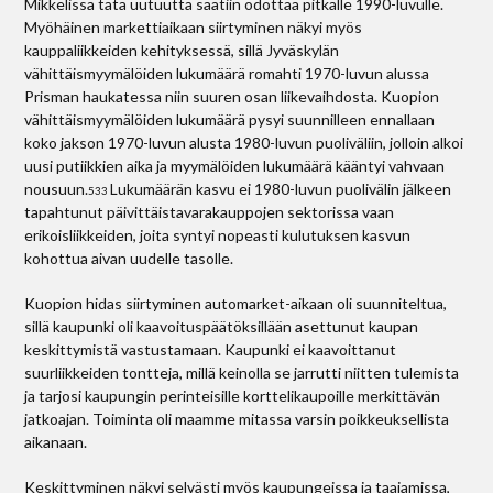
Mikkelissä tätä uutuutta saatiin odottaa pitkälle 1990-luvulle.
Myöhäinen markettiaikaan siirtyminen näkyi myös
kauppaliikkeiden kehityksessä, sillä Jyväskylän
vähittäismyymälöiden lukumäärä romahti 1970-luvun alussa
Prisman haukatessa niin suuren osan liikevaihdosta. Kuopion
vähittäismyymälöiden lukumäärä pysyi suunnilleen ennallaan
koko jakson 1970-luvun alusta 1980-luvun puoliväliin, jolloin alkoi
uusi putiikkien aika ja myymälöiden lukumäärä kääntyi vahvaan
nousuun.
Lukumäärän kasvu ei 1980-luvun puolivälin jälkeen
533
tapahtunut päivittäistavarakauppojen sektorissa vaan
erikoisliikkeiden, joita syntyi nopeasti kulutuksen kasvun
kohottua aivan uudelle tasolle.
Kuopion hidas siirtyminen automarket-aikaan oli suunniteltua,
sillä kaupunki oli kaavoituspäätöksillään asettunut kaupan
keskittymistä vastustamaan. Kaupunki ei kaavoittanut
suurliikkeiden tontteja, millä keinolla se jarrutti niitten tulemista
ja tarjosi kaupungin perinteisille korttelikaupoille merkittävän
jatkoajan. Toiminta oli maamme mitassa varsin poikkeuksellista
aikanaan.
Keskittyminen näkyi selvästi myös kaupungeissa ja taajamissa,