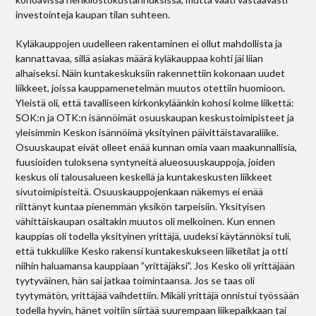
investointeja kaupan tilan suhteen.
Kyläkauppojen uudelleen rakentaminen ei ollut mahdollista ja
kannattavaa, sillä asiakas­ määrä kyläkauppaa kohti jäi liian
alhaiseksi. Näin kuntakeskuksiin rakennettiin kokonaan uudet
liikkeet, joissa kauppamenetelmän muutos otettiin huomioon.
Yleistä oli, että tavalliseen kirkonkyläänkin kohosi kolme liikettä:
SOK:n ja OTK:n isännöimät osuuskaupan keskustoimipisteet ja
yleisimmin Keskon isännöimä yksityinen päivittäistavaraliike.
Osuuskaupat eivät olleet enää kunnan omia vaan maakunnallisia,
fuusioiden tuloksena syntyneitä alueosuuskauppoja, joiden
keskus oli talousalueen keskellä ja kuntakeskusten liikkeet
sivutoimipisteitä. Osuuskauppojenkaan näkemys ei enää
riittänyt kuntaa pienemmän yksikön tarpeisiin. Yksityisen
vähittäiskaupan osaltakin muutos oli melkoinen. Kun ennen
kauppias oli todella yksityinen yrittäjä, uudeksi käytännöksi tuli,
että tukkuliike Kesko rakensi kuntakeskukseen liiketilat ja otti
niihin haluamansa kauppiaan ”yrittäjäksi”. Jos Kesko oli yrittäjään
tyytyväinen, hän sai jatkaa toimintaansa. Jos se taas oli
tyytymätön, yrittäjää vaihdettiin. Mikäli yrittäjä onnistui työssään
todella hyvin, hänet voitiin siirtää suurempaan liikepaikkaan tai