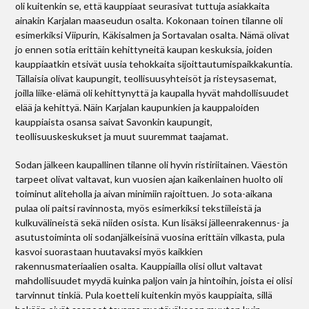
oli kuitenkin se, että kauppiaat seurasivat tuttuja asiakkaita
ainakin Karjalan maaseudun osalta. Kokonaan toinen tilanne oli
esimerkiksi Viipurin, Käkisalmen ja Sortavalan osalta. Nämä olivat
jo ennen sotia erittäin kehittyneitä kaupan keskuksia, joiden
kauppiaatkin etsivät uusia tehokkaita sijoittautumispaikkakuntia.
Tällaisia olivat kaupungit, teollisuusyhteisöt ja risteysasemat,
joilla liike-elämä oli kehittynyttä ja kaupalla hyvät mahdollisuudet
elää ja kehittyä. Näin Karjalan kaupunkien ja kauppaloiden
kauppiaista osansa saivat Savonkin kaupungit,
teollisuuskeskukset ja muut suuremmat taajamat.
Sodan jälkeen kaupallinen tilanne oli hyvin ristiriitainen. Väestön
tarpeet olivat valtavat, kun vuosien ajan kaikenlainen huolto oli
toiminut aliteholla ja aivan minimiin rajoittuen. Jo sota-aikana
pulaa oli paitsi ravinnosta, myös esimerkiksi tekstiileistä ja
kulkuvälineistä sekä niiden osista. Kun lisäksi jälleenrakennus- ja
asutustoiminta oli sodanjälkeisinä vuosina erittäin vilkasta, pula
kasvoi suorastaan huutavaksi myös kaikkien
rakennusmateriaalien osalta. Kauppiailla olisi ollut valtavat
mahdollisuudet myydä kuinka paljon vain ja hintoihin, joista ei olisi
tarvinnut tinkiä. Pula koetteli kuitenkin myös kauppiaita, sillä