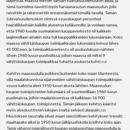
laajentua. Maassa elettiin vahvan tulevaisuudenuskon aikaa, ja
tämä tunnelma tavoitti myös harvaanasutun maaseudun, jolla
raivattiin ja rakennettiin ennennäkemättömällä tavalla. Tämän
tulevaisuudenuskon nimissä osuuskaupat perustivat
haaraliikkeitään kaikille alueensa kyläkunnille, ja voidaan sanoa,
että 1960-luvulla suomalainen kauppaverkosto oli kaikkein
laajimmillaan ainakin mitä tuli kauppaliikkeiden lukumäärään. Koko
maassa vähittäiskaupan toimipaikkojen lukumäärä kohosi lähes
41 000:een, ja toimipaikkaverkosto oli asukaslukuun nähden
tihein 1960-luvun puolivälissä, jolloin maassa oli miltei 9
vähittäiskaupan toimipaikkaa tuhatta asukasta kohti.
519
Kehitys maaseudulla poikkesi kuitenkin koko maan tilanteesta,
sillä maalaiskunnissa sijainneiden vähittäiskaupan toimipaikkojen
osuus kaikista aleni 1950-luvun alusta lähtien. Maaseudun
kaupan toimipisteiden lukumäärä oli suurimmillaan 1960-luvun
puolimaissa, jolloin maalaiskunnissa oli kaikkiaan 16 900
vähittäiskaupan toimipistettä. Tämän jälkeen kehitys kääntyi
myös absoluuttisten lukujen osalta selvästi alaspäin.
520
Muutoksen taustalla olivat maan väestöllisen kehityksen trendit:
maaltapako alkoi jo 1950-luvun jälkipuoliskolla ja kiihtyi koko ajan.
Tämä vähensi määrällisesti kaupan asiakaspohjaa maaseudulla ja