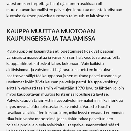
väestönosan tarpeita ja haluja, ja monen asukkaan oli
muutettavan kaupallisten palvelujen loputtua omasta kodistaan
kuntakeskuksen palveluasuntoon tai muuhun laitokseen.
KAUPPA MUUTTAA MUOTOAAN
KAUPUNGEISSA JA TAAJAMISSA
Kyläkauppojen laajamittaiset lopettamiset koskivat pääosin
varsinaista maaseutua ja varsinkin sen haja-asutusalueita, joilta
kauppaliikkeet katosivat lähes kokonaan. Vain kaikista
aktiivisimmat ja vahvimmat haja-asutusalueitten keskukset
saattoivat säilyttää kauppansa ja sen mukana palvelutasonsa, ja
useimmat kylät jäivät kaupan palveluja paitsi. Kauppa keskittyi
erittäin vahvasti taajamiin viimeistään 1970-luvulta lähtien, jolloin
myös kauppatavan muutos löi itsensä lopullisesti lävitse.
Palvelukaupoista siirryttiin itsepalvelumyymälöihin, mikä merkitsi
myös myymälöiden pinta-alan kasvamista. Varasto tuotiin
tavallaan asiakkaiden keskuuteen, mikä kysyi runsaasti enemmän
tilaa kuin vanha menetelmä, jossa tiskin takaa palveltiin sen
toisella puolella olevia asiakkaita. Itsepalvelumenetelmä säästi
kohoavissa henkilöstökustannuksissa, mutta vaati vastaavasti