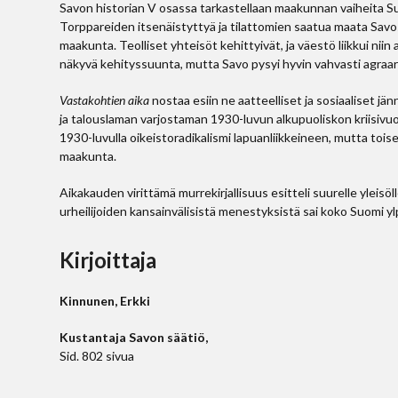
Savon historian V osassa tarkastellaan maakunnan vaiheita 
Torppareiden itsenäistyttyä ja tilattomien saatua maata Savos
maakunta. Teolliset yhteisöt kehittyivät, ja väestö liikkui niin 
näkyvä kehityssuunta, mutta Savo pysyi hyvin vahvasti agraa
Vastakohtien aika
nostaa esiin ne aatteelliset ja sosiaaliset jän
ja talouslaman varjostaman 1930-luvun alkupuoliskon kriisivu
1930-luvulla oikeistoradikalismi lapuanliikkeineen, mutta toise
maakunta.
Aikakauden virittämä murrekirjallisuus esitteli suurelle yleisö
urheilijoiden kansainvälisistä menestyksistä sai koko Suomi ylp
Kirjoittaja
Kinnunen, Erkki
Kustantaja Savon säätiö,
Sid. 802 sivua