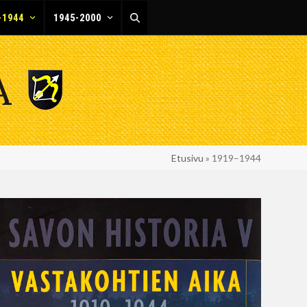
-1944
1945-2000
Etusivu
»
1919–1944