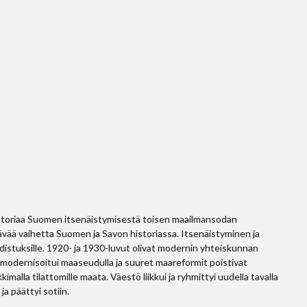
storiaa Suomen itsenäistymisestä toisen maailmansodan
ttävää vaihetta Suomen ja Savon historiassa. Itsenäistyminen ja
udistuksille. 1920- ja 1930-luvut olivat modernin yhteiskunnan
s modernisoitui maaseudulla ja suuret maareformit poistivat
malla tilattomille maata. Väestö liikkui ja ryhmittyi uudella tavalla
 ja päättyi sotiin.