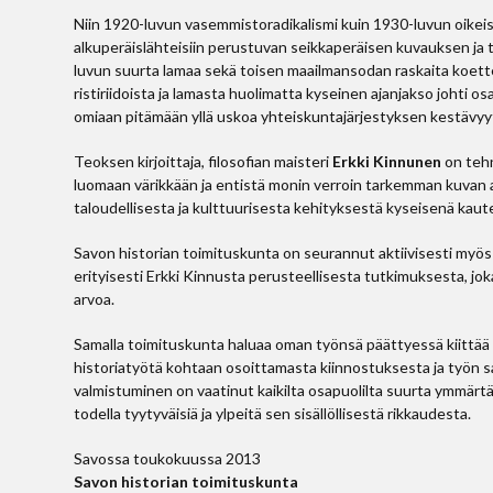
Niin 1920-luvun vasemmistoradikalismi kuin 1930-luvun oikeis
alkuperäislähteisiin perustuvan seikkaperäisen kuvauksen ja
luvun suurta lamaa sekä toisen maailmansodan raskaita koettele
ristiriidoista ja lamasta huolimatta kyseinen ajanjakso johti 
omiaan pitämään yllä uskoa yhteiskuntajärjestyksen kestävyy
Teoksen kirjoittaja, filosofian maisteri
Erkki Kinnunen
on tehn
luomaan värikkään ja entistä monin verroin tarkemman kuvan 
taloudellisesta ja kulttuurisesta kehityksestä kyseisenä kaut
Savon historian toimituskunta on seurannut aktiivisesti myös
erityisesti Erkki Kinnusta perusteellisesta tutkimuksesta, jo
arvoa.
Samalla toimituskunta haluaa oman työnsä päättyessä kiittää S
historiatyötä kohtaan osoittamasta kiinnostuksesta ja työn sa
valmistuminen on vaatinut kaikilta osapuolilta suurta ymmärtä
todella tyytyväisiä ja ylpeitä sen sisällöllisestä rikkaudesta.
Savossa toukokuussa 2013
Savon historian toimituskunta