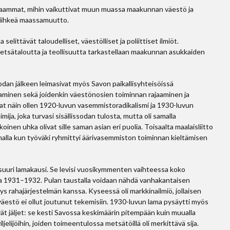
kaammat, mihin vaikuttivat muun muassa maakunnan väestö ja
kiihkeä maassamuutto.
ittävät taloudelliset, väestölliset ja poliittiset ilmiöt.
sätaloutta ja teollisuutta tarkastellaan maakunnan asukkaiden
an jälkeen leimasivat myös Savon paikallisyhteisöissä
staminen sekä joidenkin väestönosien toiminnan rajaaminen ja
t näin ollen 1920-luvun vasemmistoradikalismi ja 1930-luvun
mija, joka turvasi sisällissodan tulosta, mutta oli samalla
inen uhka olivat sille saman asian eri puolia. Toisaalta maalaisliitto
amalla kun työväki ryhmittyi äärivasemmiston toiminnan kieltämisen
 suuri lamakausi. Se levisi vuosikymmenten vaihteessa koko
a 1931–1932. Pulan taustalla voidaan nähdä vanhakantaisen
rahajärjestelmän kanssa. Kyseessä oli markkinailmiö, jollaisen
äestö ei ollut joutunut tekemisiin. 1930-luvun lama pysäytti myös
 jäljet: se kesti Savossa keskimäärin pitempään kuin muualla
jelijöihin, joiden toimeentulossa metsätöillä oli merkittävä sija.