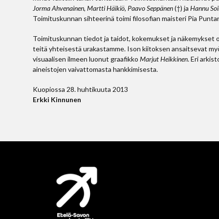
Jorma Ahvenainen
,
Martti Häikiö
,
Paavo Seppänen
(†) ja
Hannu So
Toimituskunnan sihteerinä toimi filosofian maisteri Pia Punta
Toimituskunnan tiedot ja taidot, kokemukset ja näkemykset ovat
teitä yhteisestä urakastamme. Ison kiitoksen ansaitsevat m
visuaalisen ilmeen luonut graafikko
Marjut Heikkinen
. Eri arki
aineistojen vaivattomasta hankkimisesta.
Kuopiossa 28. huhtikuuta 2013
Erkki Kinnunen