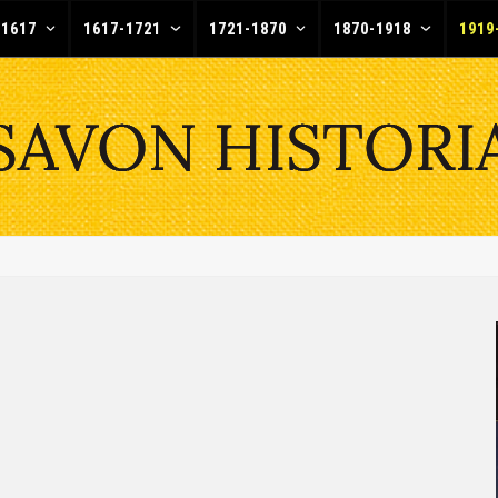
-1617
1617-1721
1721-1870
1870-1918
1919