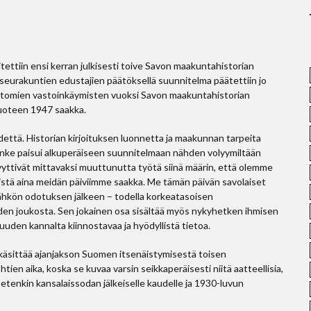
ttiin ensi kerran julkisesti toive Savon maakuntahistorian
seurakuntien edustajien päätöksellä suunnitelma päätettiin jo
ttomien vastoinkäymisten vuoksi Savon maakuntahistorian
vuoteen 1947 saakka.
idettä. Historian kirjoituksen luonnetta ja maakunnan tarpeita
anke paisui alkuperäiseen suunnitelmaan nähden volyymiltään
yttivät mittavaksi muuttunutta työtä siinä määrin, että olemme
stä aina meidän päiviimme saakka. Me tämän päivän savolaiset
tkähkön odotuksen jälkeen – todella korkeatasoisen
den joukosta. Sen jokainen osa sisältää myös nykyhetken ihmisen
den kannalta kiinnostavaa ja hyödyllistä tietoa.
a käsittää ajanjakson Suomen itsenäistymisestä toisen
n aika, koska se kuvaa varsin seikkaperäisesti niitä aatteellisia,
ia etenkin kansalaissodan jälkeiselle kaudelle ja 1930-luvun