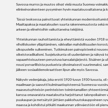
Savossa murros ja muutos olivat vielä muuta Suomea voimak
elinkeinorakenteen pysyminen hyvin maatalousvaltaisena ja 
Tässä teoksessa painottuvat yhteiskunnan modernisoitumista sel
Maaltapakoa ja maatalouden suurta rakennemuutosta sekä met
arkeen ja elinehtoihin vaikuttaneina tekijöinä.
Yhteiskunnan rauhoittamista ja eheyttämistä vuoden 1918 sod
viholliskuvien ylläpitäminen, väkivallan mahdollisuuden koro
ulkopuolelle sulkeminen. Tutkimuksen painopisteeksi nouseva
oikeistoradikalismi. Suojeluskunta oli uudenlainen ja näkyvä toi
vapaaehtoisuuteen perustuva kansalaisjärjestö. Sisäinen ja ulko
nousi porvarillisista puolueista ylivoimaisesti suurimmaksi, s
jälkeen sosiaalidemokraattisen lipun alle myös Savossa.
Näkyvin vedenjakaja, joka erotti 1920-luvun 1930-luvusta, oli
maailmaan ja saavutti kulminaatiopisteensä Suomessa vuosin
maaseutuyhteisön perinteisten toimintamallien yhteentörmäys 
kanssa omavaraista maataloutta harjoittanut talonpoikainen v
puukaupan ja metsätyöt jättäen pakkohuutokauppoineen syvät
maassa ja kohdistui pitkälti maakunnan ydinväestöön eli pienvil