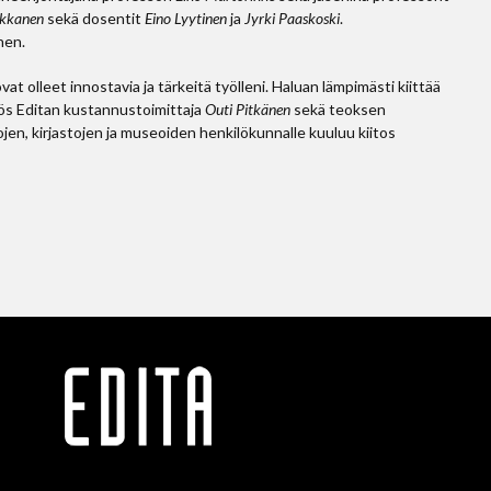
ikkanen
sekä dosentit
Eino Lyytinen
ja
Jyrki Paaskoski
.
nen.
 olleet innostavia ja tärkeitä työlleni. Haluan lämpimästi kiittää
yös Editan kustannustoimittaja
Outi Pitkänen
sekä teoksen
stojen, kirjastojen ja museoiden henkilökunnalle kuuluu kiitos