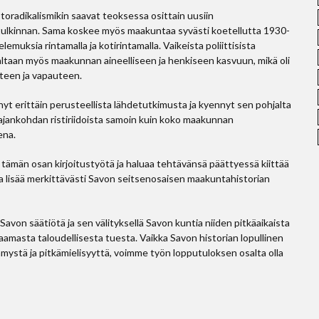
toradikalismikin saavat teoksessa osittain uusiin
 tulkinnan. Sama koskee myös maakuntaa syvästi koetellutta 1930-
muksia rintamalla ja kotirintamalla. Vaikeista poliittisista
osaltaan myös maakunnan aineelliseen ja henkiseen kasvuun, mikä oli
teen ja vapauteen.
yt erittäin perusteellista lähdetutkimusta ja kyennyt sen pohjalta
ajankohdan ristiriidoista samoin kuin koko maakunnan
ena.
 tämän osan kirjoitustyötä ja haluaa tehtävänsä päättyessä kiittää
ka lisää merkittävästi Savon seitsenosaisen maakuntahistorian
avon säätiötä ja sen välityksellä Savon kuntia niiden pitkäaikaista
amasta taloudellisesta tuesta. Vaikka Savon historian lopullinen
mystä ja pitkämielisyyttä, voimme työn lopputuloksen osalta olla