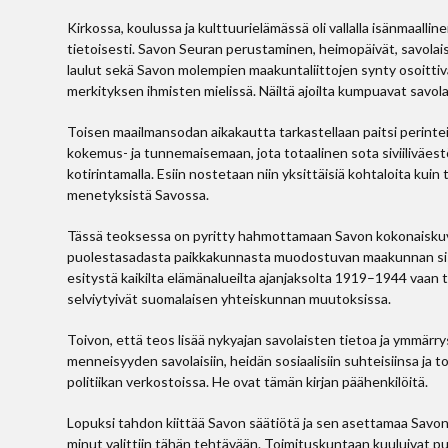
Kirkossa, koulussa ja kulttuurielämässä oli vallalla isänmaalli
tietoisesti. Savon Seuran perustaminen, heimopäivät, savolai
laulut sekä Savon molempien maakuntaliittojen synty osoittivat
merkityksen ihmisten mielissä. Näiltä ajoilta kumpuavat savola
Toisen maailmansodan aikakautta tarkastellaan paitsi perinte
kokemus- ja tunnemaisemaan, jota totaalinen sota siviiliväe
kotirintamalla. Esiin nostetaan niin yksittäisiä kohtaloita kuin
menetyksistä Savossa.
Tässä teoksessa on pyritty hahmottamaan Savon kokonaiskuva
puolestasadasta paikkakunnasta muodostuvan maakunnan sisäisiä
esitystä kaikilta elämänalueilta ajanjaksolta 1919–1944 vaan t
selviytyivät suomalaisen yhteiskunnan muutoksissa.
Toivon, että teos lisää nykyajan savolaisten tietoa ja ymmärry
menneisyyden savolaisiin, heidän sosiaalisiin suhteisiinsa ja to
politiikan verkostoissa. He ovat tämän kirjan päähenkilöitä.
Lopuksi tahdon kiittää Savon säätiötä ja sen asettamaa Savon 
minut valittiin tähän tehtävään. Toimituskuntaan kuuluivat 