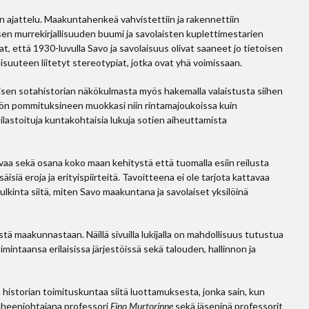
nen ajattelu. Maakuntahenkeä vahvistettiin ja rakennettiin
sen murrekirjallisuuden buumi ja savolaisten kuplettimestarien
, että 1930-luvulla Savo ja savolaisuus olivat saaneet jo tietoisen
isuuteen liitetyt stereotypiat, jotka ovat yhä voimissaan.
isen sotahistorian näkökulmasta myös hakemalla valaistusta siihen
stön pommituksineen muokkasi niin rintamajoukoissa kuin
 tilastoituja kuntakohtaisia lukuja sotien aiheuttamista
a sekä osana koko maan kehitystä että tuomalla esiin reilusta
 eroja ja erityispiirteitä. Tavoitteena ei ole tarjota kattavaa
ulkinta siitä, miten Savo maakuntana ja savolaiset yksilöinä
stä maakunnastaan. Näillä sivuilla lukijalla on mahdollisuus tutustua
imintaansa erilaisissa järjestöissä sekä talouden, hallinnon ja
historian toimituskuntaa siitä luottamuksesta, jonka sain, kun
puheenjohtajana professori
Eino Murtorinne
sekä jäseninä professorit