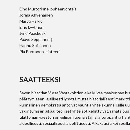
Eino Murtorinne, puheenjohtaja
Jorma Ahvenainen
Martti Häikiö
Eino Lyytinen
Jyrki Paaskoski
Paavo Seppänen †
Hannu Soikkanen
Pia Puntanen, sihteeri
SAATTEEKSI
Savon historian V osa Vastakohtien aika kuvaa maakunnan hi
päättymiseen: ajallisesti lyhyttä mutta historiallisesti merki
kunnallinen demokratia antoivat vauhtia yhteiskunnallisille u
vakiintumisen aikaa: teolliset yhteisöt kehittyivät, rahatalou
tilattoman väestön ongelman itsenäistämällä torpparit ja hankki
alueellisesti, sosiaalisesti ja poliittisesti. Aikakausi alkoi sodilla