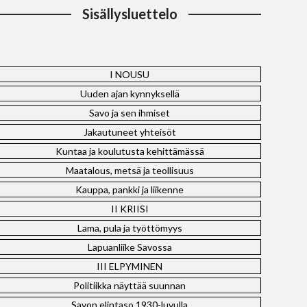
Sisällysluettelo
I NOUSU
Uuden ajan kynnyksellä
Savo ja sen ihmiset
Jakautuneet yhteisöt
Kuntaa ja koulutusta kehittämässä
Maatalous, metsä ja teollisuus
Kauppa, pankki ja liikenne
II KRIISI
Lama, pula ja työttömyys
Lapuanliike Savossa
III ELPYMINEN
Politiikka näyttää suunnan
Savon elintaso 1930-luvulla