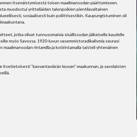
Suomen itsenäistymisestä toisen maailmansodan päättymiseen.
ta muodostui yritteliäiden talonpoikien pientilavaltainen
alueellisesti, sosiaalisesti kuin poliittisestikin. Kaupungistuminen oli
rimaakuntana.
nitteet, jotka olivat tunnusomaisia sisällissodan jälkeiselle kaudelle
osille myös Savossa. 1920-luvun vasemmistoradikalismia seurasi
n maailmansodan rintamilla ja kotirintamalla taisteli yhtenäinen
lle itsetietoisesti ”kasvantaviärän leuvan” maakunnan, ja savolaisten
eillä.