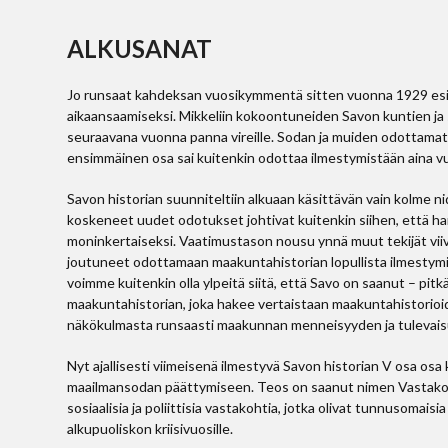
ALKUSANAT
Jo runsaat kahdeksan vuosikymmentä sitten vuonna 1929 esite
aikaansaamiseksi. Mikkeliin kokoontuneiden Savon kuntien ja 
seuraavana vuonna panna vireille. Sodan ja muiden odottama
ensimmäinen osa sai kuitenkin odottaa ilmestymistään aina 
Savon historian suunniteltiin alkuaan käsittävän vain kolme n
koskeneet uudet odotukset johtivat kuitenkin siihen, että h
moninkertaiseksi. Vaatimustason nousu ynnä muut tekijät viiv
joutuneet odottamaan maakuntahistorian lopullista ilmestymi
voimme kuitenkin olla ylpeitä siitä, että Savo on saanut – pi
maakuntahistorian, joka hakee vertaistaan maakuntahistorioi
näkökulmasta runsaasti maakunnan menneisyyden ja tulevaisuu
Nyt ajallisesti viimeisenä ilmestyvä Savon historian V osa os
maailmansodan päättymiseen. Teos on saanut nimen Vastakohtie
sosiaalisia ja poliittisia vastakohtia, jotka olivat tunnusomais
alkupuoliskon kriisivuosille.