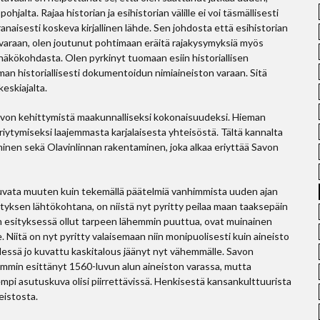
alta. Rajaa historian ja esihistorian välille ei voi täsmällisesti
aisesti koskeva kirjallinen lähde. Sen johdosta että esihistorian
n varaan, olen joutunut pohtimaan eräitä rajakysymyksiä myös
äkökohdasta. Olen pyrkinyt tuomaan esiin historiallisen
man historiallisesti dokumentoidun nimiaineiston varaan. Sitä
keskiajalta.
avon kehittymistä maakunnalliseksi kokonaisuudeksi. Hieman
riytymiseksi laajemmasta karjalaisesta yhteisöstä. Tältä kannalta
inen sekä Olavinlinnan rakentaminen, joka alkaa eriyttää Savon
i kuvata muuten kuin tekemällä päätelmiä vanhimmista uuden ajan
ityksen lähtökohtana, on niistä nyt pyritty peilaa maan taaksepäin
un esityksessä ollut tarpeen lähemmin puuttua, ovat muinainen
 Niitä on nyt pyritty valaisemaan niin monipuolisesti kuin aineisto
dessä jo kuvattu kaskitalous jäänyt nyt vähemmälle. Savon
semmin esittänyt 1560-luvun alun aineiston varassa, mutta
mpi asutuskuva olisi piirrettävissä. Henkisestä kansankulttuurista
neistosta.