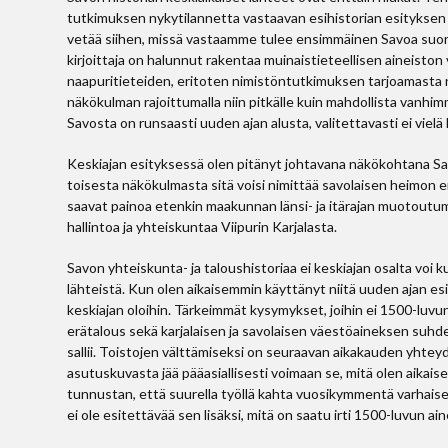
tutkimuksen nykytilannetta vastaavan esihistorian esityksen pohj
vetää siihen, missä vastaamme tulee ensimmäinen Savoa suoran
kirjoittaja on halunnut rakentaa muinaistieteellisen aineisto
naapuritieteiden, eritoten nimistöntutkimuksen tarjoamasta n
näkökulman rajoittumalla niin pitkälle kuin mahdollista vanhim
Savosta on runsaasti uuden ajan alusta, valitettavasti ei vielä 
Keskiajan esityksessä olen pitänyt johtavana näkökohtana S
toisesta näkökulmasta sitä voisi nimittää savolaisen heimon e
saavat painoa etenkin maakunnan länsi- ja itärajan muotoutum
hallintoa ja yhteiskuntaa Viipurin Karjalasta.
Savon yhteiskunta- ja taloushistoriaa ei keskiajan osalta vo
lähteistä. Kun olen aikaisemmin käyttänyt niitä uuden ajan es
keskiajan oloihin. Tärkeimmät kysymykset, joihin ei 1500-luv
erätalous sekä karjalaisen ja savolaisen väestöaineksen suhde.
sallii. Toistojen välttämiseksi on seuraavan aikakauden yhtey
asutuskuvasta jää pääasiallisesti voimaan se, mitä olen aikai
tunnustan, että suurella työllä kahta vuosikymmentä varhaise
ei ole esitettävää sen lisäksi, mitä on saatu irti 1500-luvun ai