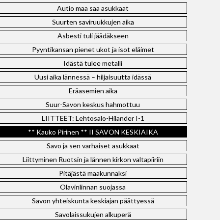
Autio maa saa asukkaat
Suurten saviruukkujen aika
Asbesti tuli jäädäkseen
Pyyntikansan pienet ukot ja isot eläimet
Idästä tulee metalli
Uusi aika lännessä – hiljaisuutta idässä
Eräasemien aika
Suur-Savon keskus hahmottuu
LIITTEET: Lehtosalo-Hilander I-1
** Kauko Pirinen ** II SAVON KESKIAIKA
Savo ja sen varhaiset asukkaat
Liittyminen Ruotsin ja lännen kirkon valtapiiriin
Pitäjästä maakunnaksi
Olavinlinnan suojassa
Savon yhteiskunta keskiajan päättyessä
Savolaissukujen alkuperä