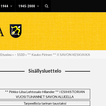
-1944
1945-2000
Etusivu
»
– 1533
»
** Kauko Pirinen ** II SAVON KESKIAIKA
Sisällysluettelo
** Pirkko-Liisa Lehtosalo-Hilander ** I ESIHISTORIAN
VUOSITUHANNET SAVON ALUEELLA
Tarpeellista tarinan taustaksi