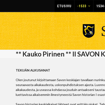
Skip
ETUSIVU
-1533
1534
to
content
** Kauko Pirinen ** II SAVON
TEKIJÄN ALKUSANAT
Olen joutunut kirjoittamaan Savon keskiajan tavallaan nurinku
seuraavasta aikakaudesta, uskonpuhdistuksen ajasta. Luonnollis
aikakaudesta, ja useassa kohdassa jouduin antaakseni taustaa 
luettavissa aikaisemmin ilmestyneestä Savon historian I osas
Savon historian keskiaikaiset lähteet ovat erittäin niukat. T