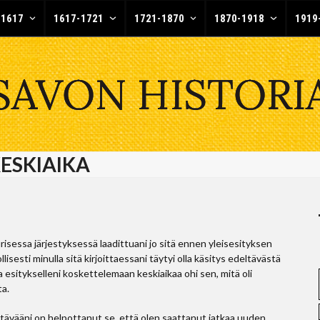
-1617
1617-1721
1721-1870
1870-1918
1919
 KESKIAIKA
risessa järjestyksessä laadittuani jo sitä ennen yleisesityksen
esti minulla sitä kirjoittaessani täytyi olla käsitys edeltävästä
esitykselleni koskettelemaan keskiaikaa ohi sen, mitä oli
ta.
ehtävääni on helpottanut se, että olen saattanut jatkaa uuden,