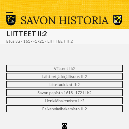
Skip
to
content
Open
Close
mobile
mobile
LIITTEET II:2
menu
menu
Etusivu
»
1617–1721
»
LIITTEET II:2
Viitteet II:2
Lähteet ja kirjallisuus II:2
Liitetaulukot II:2
Savon papisto 1618–1721 II:2
Henkilöhakemisto II:2
Paikannimihakemisto II:2