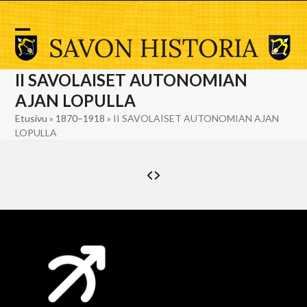
Skip
to
content
Open
Close
mobile
mobile
II SAVOLAISET AUTONOMIAN
menu
menu
AJAN LOPULLA
Etusivu
»
1870–1918
»
II SAVOLAISET AUTONOMIAN AJAN
LOPULLA