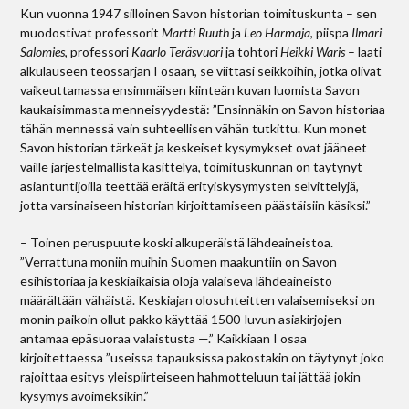
Kun vuonna 1947 silloinen Savon historian toimituskunta ­– sen
muodostivat professorit
Martti Ruuth
ja
Leo Harmaja
, piispa
Ilmari
Salomies
, professori
Kaarlo Teräsvuori
ja tohtori
Heikki Waris
– laati
alkulauseen teossarjan I osaan, se viittasi seikkoihin, jotka olivat
vaikeuttamassa ensimmäisen kiinteän kuvan luomista Savon
kaukaisimmasta menneisyydestä: ”Ensinnäkin on Savon historiaa
tähän mennessä vain suhteellisen vähän tutkittu. Kun monet
Savon historian tärkeät ja keskeiset kysymykset ovat jääneet
vaille järjestelmällistä käsittelyä, toimituskunnan on täytynyt
asiantuntijoilla teettää eräitä erityiskysymysten selvittelyjä,
jotta varsinaiseen historian kirjoittamiseen päästäisiin käsiksi.”
– Toinen peruspuute koski alkuperäistä lähdeaineistoa.
”Verrattuna moniin muihin Suomen maakuntiin on Savon
esihistoriaa ja keskiaikaisia oloja valaiseva lähdeaineisto
määrältään vähäistä. Keskiajan olosuhteitten valaisemiseksi on
monin paikoin ollut pakko käyttää 1500-luvun asiakirjojen
antamaa epäsuoraa valaistusta —.” Kaikkiaan I osaa
kirjoitettaessa ”useissa tapauksissa pakostakin on täytynyt joko
rajoittaa esitys yleispiirteiseen hahmotteluun tai jättää jokin
kysymys avoimeksikin.”