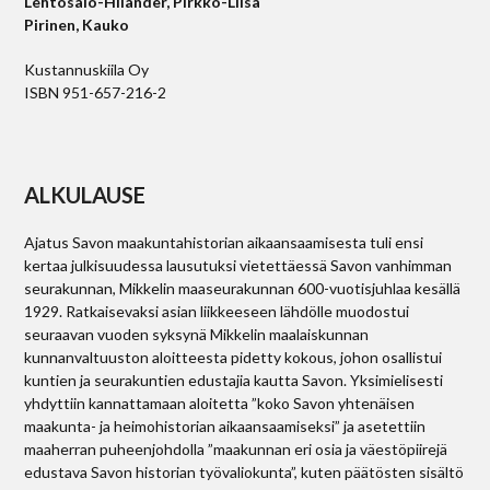
Lehtosalo-Hilander, Pirkko-Liisa
Pirinen, Kauko
Kustannuskiila Oy
ISBN 951-657-216-2
ALKULAUSE
Ajatus Savon maakuntahistorian aikaansaamisesta tuli ensi
kertaa julkisuudessa lausutuksi vietettäessä Savon vanhimman
seurakunnan, Mikkelin maaseurakunnan 600-vuotisjuhlaa kesällä
1929. Ratkaisevaksi asian liikkeeseen lähdölle muodostui
seuraavan vuoden syksynä Mikkelin maalaiskunnan
kunnanvaltuuston aloitteesta pidetty kokous, johon osallistui
kuntien ja seurakuntien edustajia kautta Savon. Yksimielisesti
yhdyttiin kannattamaan aloitetta ”koko Savon yhtenäisen
maakunta- ja heimohistorian aikaansaamiseksi” ja asetettiin
maaherran puheenjohdolla ”maakunnan eri osia ja väestöpiirejä
edustava Savon historian työvaliokunta”, kuten päätösten sisältö