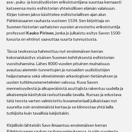
ase-, puku- ja korulöydösten erikoistuntijana suuntaa kernaasti
katseensa myös esihistorian yhteisöllisen elämän valaisuun.
Kirjan toinen jakso käsittelee esihistoriallisen ajan alun
Pähkinäsaaren rauhasta vuoteen 1534. Sen kirjoittaja on
Suomen historian varhaisten vuosien arvostettu erikoistuntija
professori
Kauko Pirinen
, jonka jo julkaistu esitys Savon 1500-
luvusta on ehtinyt saavuttaa suurta tunnustusta.
Tässä teoksessa hahmottuu nyt ensimmäisen kerran
kokonaiskäsitys sisäisen Suomen kehityksestä esihistorian
vuosituhansina. Lähes 8000 vuoden pituinen muinaisuus
avautuu aiemmin tunnettujen ja runsaiden uudislöytöjen
heijastamana sekä viimeisimmän arkeologisen tietämyksen ja
uusien tutkimusmenetelmien valossa. Kuva Savon
menneisyydestä ja alkuperäisistä asuttajista rakentuu uudella ja
aikaisempia käsityksiä ravisuttavalla tavalla. Runsas ja edustava
tätä teosta varten valmistettu kuvamateriaali julkaistaan nyt
suurelta osin ensimmäistä kertaa ja se kiinnostaa yhtä lailla
tutkijoita kuin tavallisia lukijoitakin.
Kirjallisiin lähteisiin Savo ilmaantuu ensimmäisen kerran
Pähkinäsaaren rauhan rauhansopimuksessa, ja näin vuodesta