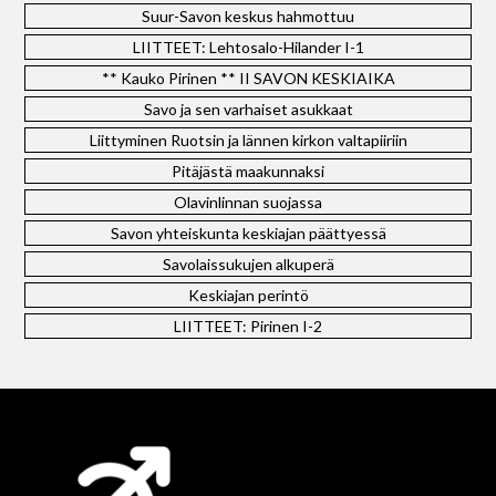
Suur-Savon keskus hahmottuu
LIITTEET: Lehtosalo-Hilander I-1
** Kauko Pirinen ** II SAVON KESKIAIKA
Savo ja sen varhaiset asukkaat
Liittyminen Ruotsin ja lännen kirkon valtapiiriin
Pitäjästä maakunnaksi
Olavinlinnan suojassa
Savon yhteiskunta keskiajan päättyessä
Savolaissukujen alkuperä
Keskiajan perintö
LIITTEET: Pirinen I-2