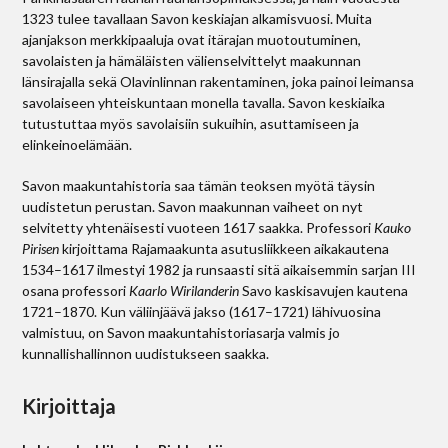
1323 tulee tavallaan Savon keskiajan alkamisvuosi. Muita
ajanjakson merkkipaaluja ovat itärajan muotoutuminen,
savolaisten ja hämäläisten välienselvittelyt maakunnan
länsirajalla sekä Olavinlinnan rakentaminen, joka painoi leimansa
savolaiseen yhteiskuntaan monella tavalla. Savon keskiaika
tutustuttaa myös savolaisiin sukuihin, asuttamiseen ja
elinkeinoelämään.
Savon maakuntahistoria saa tämän teoksen myötä täysin
uudistetun perustan. Savon maakunnan vaiheet on nyt
selvitetty yhtenäisesti vuoteen 1617 saakka. Professori
Kauko
Pirisen
kirjoittama Rajamaakunta asutusliikkeen aikakautena
1534–1617 ilmestyi 1982 ja runsaasti sitä aikaisemmin sarjan III
osana professori
Kaarlo Wirilanderin
Savo kaskisavujen kautena
1721–1870. Kun väliinjäävä jakso (1617–1721) lähivuosina
valmistuu, on Savon maakuntahistoriasarja valmis jo
kunnallishallinnon uudistukseen saakka.
Kirjoittaja