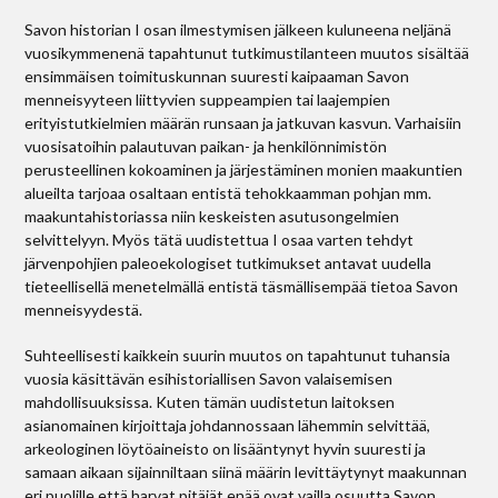
Savon historian I osan ilmestymisen jälkeen kuluneena neljänä
vuosikymmenenä tapahtunut tutkimustilanteen muutos sisältää
ensimmäisen toimituskunnan suuresti kaipaaman Savon
menneisyyteen liittyvien suppeampien tai laajempien
erityistutkielmien määrän runsaan ja jatkuvan kasvun. Varhaisiin
vuosisatoihin palautuvan paikan- ja henkilönnimistön
perusteellinen kokoaminen ja järjestäminen monien maakuntien
alueilta tarjoaa osaltaan entistä tehokkaamman pohjan mm.
maakuntahistoriassa niin keskeisten asutusongelmien
selvittelyyn. Myös tätä uudistettua I osaa varten tehdyt
järvenpohjien paleoekologiset tutkimukset antavat uudella
tieteellisellä menetelmällä entistä täsmällisempää tietoa Savon
menneisyydestä.
Suhteellisesti kaikkein suurin muutos on tapahtunut tuhansia
vuosia käsittävän esihistoriallisen Savon valaisemisen
mahdollisuuksissa. Kuten tämän uudistetun laitoksen
asianomainen kirjoittaja johdannossaan lähemmin selvittää,
arkeologinen löytöaineisto on lisääntynyt hyvin suuresti ja
samaan aikaan sijainniltaan siinä määrin levittäytynyt maakunnan
eri puolille että harvat pitäjät enää ovat vailla osuutta Savon