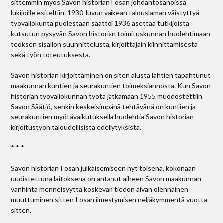
sittemmin myös Savon historian I osan johdantosanoissa
lukijoille esiteltiin. 1930-luvun vaikean talouslaman väistyttyä
työvaliokunta puolestaan saattoi 1936 asettaa tutkijoista
kutsutun pysyvän Savon historian toimituskunnan huolehtimaan
teoksen sisällön suunnittelusta, kirjoittajain kiinnittämisestä
sekä työn toteutuksesta.
Savon historian kirjoittaminen on siten alusta lähtien tapahtunut
maakunnan kuntien ja seurakuntien toimeksiannosta. Kun Savon
historian työvaliokunnan työtä jatkamaan 1955 muodostettiin
Savon Säätiö, senkin keskeisimpänä tehtävänä on kuntien ja
seurakuntien myötävaikutuksella huolehtia Savon historian
kirjoitustyön taloudellisista edellytyksistä.
* * *
Savon historian I osan julkaisemiseen nyt toisena, kokonaan
uudistettuna laitoksena on antanut aiheen Savon maakunnan
vanhinta menneisyyttä koskevan tiedon aivan olennainen
muuttuminen sitten I osan ilmestymisen neljäkymmentä vuotta
sitten.