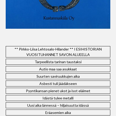
** Pirkko-Liisa Lehtosalo-Hilander ** I ESIHISTORIAN
VUOSITUHANNET SAVON ALUEELLA
Tarpeellista tarinan taustaksi
Autio maa saa asukkaat
Suurten saviruukkujen aika
Asbesti tuli jäädäkseen
Pyyntikansan pienet ukot ja isot eläimet
Idästä tulee metalli
Uusi aika lännessä – hiljaisuutta idässä
Eräasemien aika