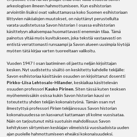
arkeologisen ilmeen hahmottumiseen. Kun esihistorian
arviointiin lisäksi ovat vaikuttamassa koko Suomen esihistoriaan
liittyvien näköalojen muutokset, on näyttänyt perustellulta
varata uudistetussa Savon historian I osassa esihistorian
käsittelyyn aikaisempaa huomattavasti enemmän tilaa. Tämä
painotus yltää myös kuvitukseen, joka tekstiä vastaavasti on
entistä verrattomasti runsaampi ja Savon alueen uusimpia löytöjä
myöten tätä kirjaa varten tuoreeltaan valikoitu.
Vuoden 1947 I osan laatiminen oli jaettu neljän kirjoittajan
kesken. Nyt uudistettu sisältö on keskitetty kahdelle tekijälle:
Savon esihistoriaa käsittävän osuuden on kirjoittanut dosentti
Pirkko-Liisa Lehtosalo-Hilander
, keskiaikaa käsittelevän
osuuden professori
Kauko Pirinen
. Siten tässä kuten teoksen
myöhemmissäkin osissa kukin Savon historian kausi on
toteutettu yhden tekijän kokonaistyönä. Tämän osan nyt
ilmestyttyä professori
Pirisen
tekijänosuus Savon historian
kokonaisuudessa on kasvanut kattamaan yli kolme vuosisataa.
Näin on tarjoutunut mitä suotuisin mahdollisuus Savon
kehityksen siirtymisen keskiajan viimeisistä vuosisadoista uuden
ajan puolelle hahmottumiseen eheäksi kokonaisuudeksi.