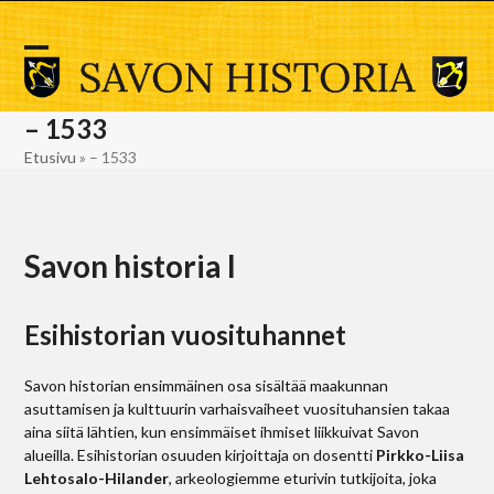
Skip
to
content
Open
Close
mobile
mobile
– 1533
menu
menu
Etusivu
»
– 1533
Savon historia I
Esihistorian vuosituhannet
Savon historian ensimmäinen osa sisältää maakunnan
asuttamisen ja kulttuurin varhaisvaiheet vuosituhansien takaa
aina siitä lähtien, kun ensimmäiset ihmiset liikkuivat Savon
alueilla. Esihistorian osuuden kirjoittaja on dosentti
Pirkko-Liisa
Lehtosalo-Hilander
, arkeologiemme eturivin tutkijoita, joka