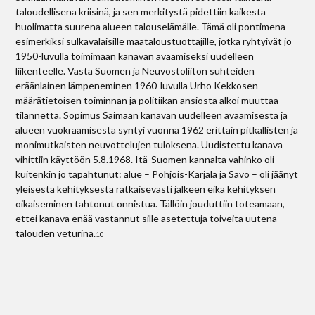
taloudellisena kriisinä, ja sen merkitystä pidettiin kaikesta
huolimatta suurena alueen talouselämälle. Tämä oli pontimena
esimerkiksi sulkavalaisille maataloustuottajille, jotka ryhtyivät jo
1950-luvulla toimimaan kanavan avaamiseksi uudelleen
liikenteelle. Vasta Suomen ja Neuvostoliiton suhteiden
eräänlainen lämpeneminen 1960-luvulla Urho Kekkosen
määrätietoisen toiminnan ja politiikan ansiosta alkoi muuttaa
tilannetta. Sopimus Saimaan kanavan uudelleen avaamisesta ja
alueen vuokraamisesta syntyi vuonna 1962 erittäin pitkällisten ja
monimutkaisten neuvottelujen tuloksena. Uudistettu kanava
vihittiin käyttöön 5.8.1968. Itä-Suomen kannalta vahinko oli
kuitenkin jo tapahtunut: alue – Pohjois-Karjala ja Savo – oli jäänyt
yleisestä kehityksestä ratkaisevasti jälkeen eikä kehityksen
oikaiseminen tahtonut onnistua. Tällöin jouduttiin toteamaan,
ettei kanava enää vastannut sille asetettuja toiveita uutena
talouden veturina.
10