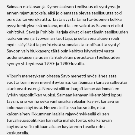
Saimaan eteläosan ja Kymenlaakson teollisuus oli syntynyt jo
ennen rajamuutoksia, eikä jo olemassa olevaa teollisuutta toki
purettu tai vieroksuttu. Tästä syystä tämä Itä-Suomen kolkka
pysyi kehityksessä mukana, mutta sen vaikutus Savoon ei ollut
kehittävä. Savo ja Pohjois-Karjala olivat olleet tämän teollisuuden
raaka-aineen ja työvoiman tuottajia, ja sellaisena alueen rooli
myös säilyi. Uutta perinteistä suomalaista teollisuutta syntyi
Savoon vain hiukkasen; tältä osin kehitys käynnistyi vasta
uudenaikaisen ja uusiin lähtökohtiin perustuvan teollisuuden
synnyn yhteydessä 1970- ja 1980-luvuilla.
Viipurin menetyksen ohessa Savo menetti myös lähes sata
vuotta toimineen meriyhteytensä, kun Saimaan kanava sulkeutui
alueluovutusten ja Neuvostoliiton harjoittaman äärimmäisen
jyrkän rajapolitiikan vuoksi. Saimaan kanavan liikennöinti loppui
täysin, ja jo vanha sekä vanhanaikaiseksikin käynyt kanava jäi
kokonaan käytöstä. Neuvostoliitossa katsottiin, että
kaikenlainen liikkuminen laajalla rajavyöhykkeellä oli sen
turvallisuuspolitiikan kannalta mahdotonta, eikä kanavan
käytöstä voitu pitkään aikaan käytännön tasolla edes
keskustella.