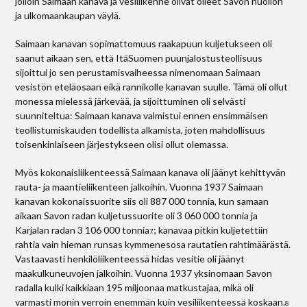
jolloin Saimaan kanava ja vesiliikenne olivat olleet Savon huollon
ja ulkomaankaupan väylä.
Saimaan kanavan sopimattomuus raakapuun kuljetukseen oli
saanut aikaan sen, että Itä­Suomen puunjalostusteollisuus
sijoittui jo sen perustamisvaiheessa nimenomaan Saimaan
vesistön eteläosaan eikä rannikolle kanavan suulle. Tämä oli ollut
monessa mielessä järkevää, ja sijoittuminen oli selvästi
suunniteltua: Saimaan kanava valmistui ennen ensimmäisen
teollistumiskauden todellista alkamista, joten mahdollisuus
toisenkinlaiseen järjestykseen olisi ollut olemassa.
Myös kokonaisliikenteessä Saimaan kanava oli jäänyt kehittyvän
rauta- ja maantieliikenteen jalkoihin. Vuonna 1937 Saimaan
kanavan kokonaissuorite siis oli 887 000 tonnia, kun samaan
aikaan Savon radan kuljetussuorite oli 3 060 000 tonnia ja
Karjalan radan 3 106 000 tonnia
; kanavaa pitkin kuljetettiin
7
rahtia vain hieman runsas kymmenesosa rautatien rahtimäärästä.
Vastaavasti henkilöliikenteessä hidas vesitie oli jäänyt
maakulkuneuvojen jalkoihin. Vuonna 1937 yksinomaan Savon
radalla kulki kaikkiaan 195 miljoonaa matkustajaa, mikä oli
varmasti monin verroin enemmän kuin vesiliikenteessä koskaan.
8