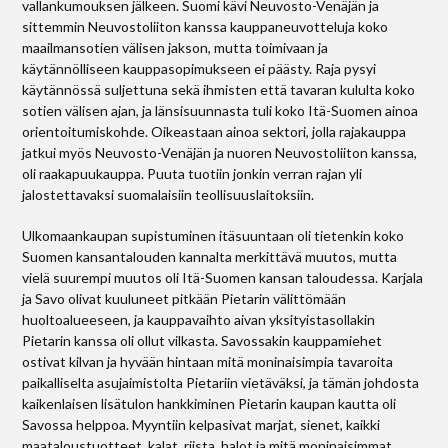
vallankumouksen jälkeen. Suomi kävi Neuvosto-Venäjän ja
sittemmin Neuvostoliiton kanssa kauppaneuvotteluja koko
maailmansotien välisen jakson, mutta toimivaan ja
käytännölliseen kauppasopimukseen ei päästy. Raja pysyi
käytännössä suljettuna sekä ihmisten että tavaran kululta koko
sotien välisen ajan, ja länsisuunnasta tuli koko Itä-Suomen ainoa
orientoitumiskohde. Oikeastaan ainoa sektori, jolla rajakauppa
jatkui myös Neuvosto-Venäjän ja nuoren Neuvostoliiton kanssa,
oli raakapuukauppa. Puuta tuotiin jonkin verran rajan yli
jalostettavaksi suomalaisiin teollisuuslaitoksiin.
Ulkomaankaupan supistuminen itäsuuntaan oli tietenkin koko
Suomen kansantalouden kannalta merkittävä muutos, mutta
vielä suurempi muutos oli Itä-Suomen kansan taloudessa. Karjala
ja Savo olivat kuuluneet pitkään Pietarin välittömään
huoltoalueeseen, ja kauppavaihto aivan yksityistasollakin
Pietarin kanssa oli ollut vilkasta. Savossakin kauppamiehet
ostivat kilvan ja hyvään hintaan mitä moninaisimpia tavaroita
paikalliselta asujaimistolta Pietariin vietäväksi, ja tämän johdosta
kaikenlaisen lisätulon hankkiminen Pietarin kaupan kautta oli
Savossa helppoa. Myyntiin kelpasivat marjat, sienet, kaikki
maataloustuotteet, kalat, riista, halot ja mitä moninaisimmat