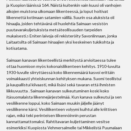
ja Kuopion läänissä 164. Näistä kuitenkin vain kuusi oli vanhojen
aikojen muistona ulkomaan liikenteessä, ja loput hoitivat
liikennettä kotimaan satamien välillä. Suurin osa aluksista oli
hinaajia, joiden tehtävänä oli huolehtia Saimaan vesistön
puutavarakuljetuksista metsäteollisuuden tarpeiden
mukaisesti.
Eniten laivoja oli rekisteröity Savonlinnaan, jonka
5
Laitaatsilta oli Saimaan hinaajien yksi keskeinen tukikohta ja
kotisatama.
Saimaan kanavan liikenteellistä merkitystä arvioitaessa tulee
ottaa huomioon myös kokonaisliikenteen kehitys. 1910-luvulta
1930-luvulle siirryttäessä koko liikennemäärä kasvoi erittäin
voimakkaasti yhteiskunnan kehityksen mukana. Suomi teollistui
ja kaupallistui kiivaasti, mikä lisäsi sekä tavaran että ihmisten
liikkuvuutta . Saimaan kanavan sulkeutuminen koski koko
itäsuomalaista liikennejärjestelmää. Kun kanava sulkeutui ja sen
vesiliikenne loppui, koko Saimaan muukin jäljelle jäänyt
vesiliikenne kärsi. Vesiliikenteen volyymi kuihtui alle kriittisen
rajan, mikä teki perinteisen liikennöinnin perustan
kannattamattomaksi. Rahtitavaran kuljettaminen vesitse
esimerkiksi Kuopiosta Vehmersalmelle tai Mikkelistä Puumalaan