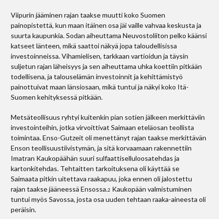
Viipurin jääminen rajan taakse muutti koko Suomen
painopistettä, kun maan itäinen osa jäi vaille vahvaa keskusta ja
suurta kaupunkia. Sodan aiheuttama Neuvostoliiton pelko käänsi
katseet länteen, mikä saattoi näkyä jopa taloudellisissa
investoinneissa. Vihamielisen, tarkkaan vartioidun ja täysin
suljetun rajan läheisyys ja sen aiheuttama uhka koettiin pitkään
todellisena, ja talouselämän investoinnit ja kehittämistyö
painottuivat maan länsiosaan, mikä tuntui ja näkyi koko Itä-
Suomen kehityksessä pitkään.
Metsäteollisuus ryhtyi kuitenkin pian sotien jälkeen merkittäviin
investointeihin, jotka virvoittivat Saimaan eteläosan teollista
toimintaa. Enso-Gutzeit oli menettänyt rajan taakse merkittävän
Enson teollisuustiivistymän, ja sitä korvaamaan rakennettiin
Imatran Kaukopäähän suuri sulfaattiselluloosatehdas ja
kartonkitehdas. Tehtaitten tarkoituksena oli käyttää se
Saimaata pitkin uitettava raakapuu, joka ennen oli jalostettu
rajan taakse jääneessä Ensossa.
Kaukopään valmistuminen
2
tuntui myös Savossa, josta osa uuden tehtaan raaka-aineesta oli
peräisin.