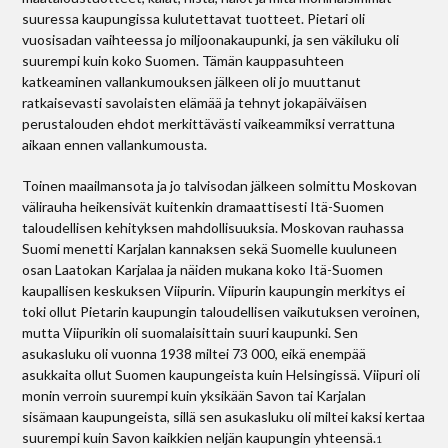
suuressa kaupungissa kulutettavat tuotteet. Pietari oli
vuosisadan vaihteessa jo miljoonakaupunki, ja sen väkiluku oli
suurempi kuin koko Suomen. Tämän kauppasuhteen
katkeaminen vallankumouksen jälkeen oli jo muuttanut
ratkaisevasti savolaisten elämää ja tehnyt jokapäiväisen
perustalouden ehdot merkittävästi vaikeammiksi verrattuna
aikaan ennen vallankumousta.
Toinen maailmansota ja jo talvisodan jälkeen solmittu Moskovan
välirauha heikensivät kuitenkin dramaattisesti Itä-Suomen
taloudellisen kehityksen mahdollisuuksia. Moskovan rauhassa
Suomi menetti Karjalan kannaksen sekä Suomelle kuuluneen
osan Laatokan Karjalaa ja näiden mukana koko Itä-Suomen
kaupallisen keskuksen Viipurin. Viipurin kaupungin merkitys ei
toki ollut Pietarin kaupungin taloudellisen vaikutuksen veroinen,
mutta Viipurikin oli suomalaisittain suuri kaupunki. Sen
asukasluku oli vuonna 1938 miltei 73 000, eikä enempää
asukkaita ollut Suomen kaupungeista kuin Helsingissä. Viipuri oli
monin verroin suurempi kuin yksikään Savon tai Karjalan
sisämaan kaupungeista, sillä sen asukasluku oli miltei kaksi kertaa
suurempi kuin Savon kaikkien neljän kaupungin yhteensä.
1