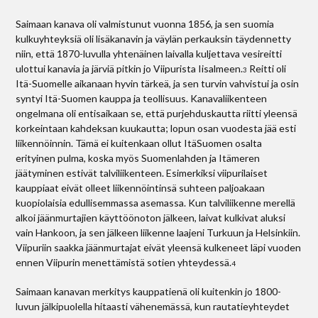
Saimaan kanava oli valmistunut vuonna 1856, ja sen suomia
kulkuyhteyksiä oli lisäkanavin ja väylän perkauksin täydennetty
niin, että 1870-luvulla yhtenäinen laivalla kuljettava vesireitti
ulottui kanavia ja järviä pitkin jo Viipurista Iisalmeen.
Reitti oli
3
Itä-Suomelle aikanaan hyvin tärkeä, ja sen turvin vahvistui ja osin
syntyi Itä-Suomen kauppa ja teollisuus. Kanavaliikenteen
ongelmana oli entisaikaan se, että purjehduskautta riitti yleensä
korkeintaan kahdeksan kuukautta; lopun osan vuodesta jää esti
liikennöinnin. Tämä ei kuitenkaan ollut Itä­Suomen osalta
erityinen pulma, koska myös Suomenlahden ja Itämeren
jäätyminen estivät talviliikenteen. Esimerkiksi viipurilaiset
kauppiaat eivät olleet liikennöintinsä suhteen paljoakaan
kuopiolaisia edullisemmassa asemassa. Kun talviliikenne merellä
alkoi jäänmurtajien käyttöönoton jälkeen, laivat kulkivat aluksi
vain Hankoon, ja sen jälkeen liikenne laajeni Turkuun ja Helsinkiin.
Viipuriin saakka jäänmurtajat eivät yleensä kulkeneet läpi vuoden
ennen Viipurin menettämistä sotien yhteydessä.
4
Saimaan kanavan merkitys kauppatienä oli kuitenkin jo 1800-
luvun jälkipuolella hitaasti vähenemässä, kun rautatieyhteydet