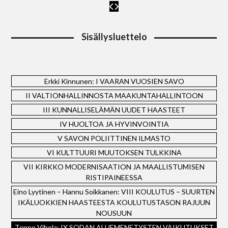
Sisällysluettelo
Erkki Kinnunen: I VAARAN VUOSIEN SAVO
II VALTIONHALLINNOSTA MAAKUNTAHALLINTOON
III KUNNALLISELÄMÄN UUDET HAASTEET
IV HUOLTOA JA HYVINVOINTIA
V SAVON POLIITTINEN ILMASTO
VI KULTTUURI MUUTOKSEN TULKKINA
VII KIRKKO MODERNISAATION JA MAALLISTUMISEN
RISTIPAINEESSA
Eino Lyytinen – Hannu Soikkanen: VIII KOULUTUS – SUURTEN
IKÄLUOKKIEN HAASTEESTA KOULUTUSTASON RAJUUN
NOUSUUN
Teppo Vihola: IX SODAN ALUEMENETYSTEN VAIKUTUKSET