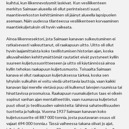
kuihtui, kun liikennevolyymit laskivat. Kun vesiliikenteen
merkitys Saimaan alueella oli ollut perinteisesti suuri,
maantieverkoston kehittäminen oli jäänyt alueella lapsipuolen
asemaan. Näin uudessa tilanteessa vesiliikenteen korvaaminen
maantiekuljetuksin oli hyvin vaikeata.
Ainoa liikennesektori, jota Saimaan kanavan sulkeutuminen ei
ratkaisevasti vaikeuttanut, oli raakapuun uitto. Uitto oli ollut
hyvin laajamittaista koko teollistumisen historian ajan, koska
alkuvaiheiden kehittymättömät rautatiet eivät pystyneet kyllin
suureen kuljetussuoritteeseen ja uitto oli käytännössä ainoa
kyllin tehokas raakapuun kuljetusmuoto. Toisaalta Saimaan
kanava ei ollut raakapuun kuljetuksessa tärkeä, koska sen
lyhyisiin sulkuihin ei voitu viedä uitettavia lauttoja, vaan kaikki
kanavan läpi merelle vietävä puu oli kulkenut laivojen ruumissa tai
hinattavissa proomuissa. Raakapuun ruumakuljetus taas ei oikein
sopinut vanhan ajan mentaliteettiin, vaan ruumassa kuljetetut
puut olivat jo teollisuuden valmisteita: lähinnä sahateollisuuden
tuotteita ja halkoja. Vuonna 1937 Saimaan kanavan koko
kuljetussuorite oli 887 000 tonnia, josta puutavaran osuus oli
vajaat 694 000 tonnia.
Tässä vaiheessa takana olivat jo ajat,
6