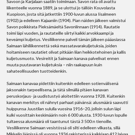
Savoon ja Karjalaan saatiin toimimaan. Savon rata oli avattu
liikenteelle vuonna 1889, ja se ulottui jo tällöin Kouvolasta
Kuopioon, josta sitä jatkettiin 1900-luvun alussa Iisalmeen
(1902) ja edelleen Kajaaniin (1904). Pian näiden jälkeen valmistui
Savon poikkirata Pieksämäeltä Savonlinnaan (1914). Rautatie
toimi läpi vuoden, ja rautateille siirtyi kaikki arvokkaampi ja
keveämpi kuljetus. Vesiliikenne palveli tämän jälkeen pääasiassa
Saimaan lähiliikennettä sekä massatavarakuljetuksia, joiden
hoitamiseen rautatiet olivat pitkään liian heikkotehoinen ja kallis
kuljetusmuoto. Vesireitit ja Saimaan kanava palvelivat ennen
muuta puutavaran kuljetuksia – niin raakapuun kuin
sahateollisuuden tuotteidenkin.
Saimaan kanavaa pidettiin kuitenkin edelleen sotienvälisenä
jaksonakin tarpeellisena, ja tätä silmällä pitäen kanavan
peruskorjaus- ja uudistustyö aloitettiin vuonna 1928. Kuitenkin
kanavan merkitys oli nähnyt parhaat päivänsä: alusmäärä saavutti
huippunsa Juustilan sululla vuosina 1916–20, jolloin sulun läpi
kulki vuosittain keskimäärin noin 6 000 alusta. 1930-luvun lopulle
tultaessa alusmäärä oli taantunut tästä 3 500:n tienoille.
Vesiliikenne Saimaan vesistössä oli silti edelleen vilkasta, sillä
Mikkelin läänissä oli vuonna 1936 rekisterissä kaikkiaan 412 laivaa