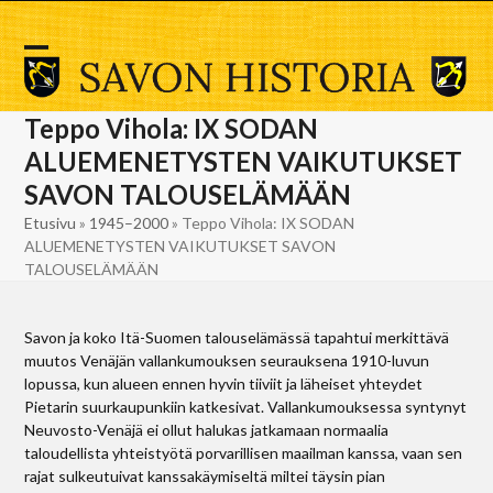
Skip
to
content
Open
Close
mobile
mobile
Teppo Vihola: IX SODAN
menu
menu
ALUEMENETYSTEN VAIKUTUKSET
SAVON TALOUSELÄMÄÄN
Etusivu
»
1945–2000
»
Teppo Vihola: IX SODAN
ALUEMENETYSTEN VAIKUTUKSET SAVON
TALOUSELÄMÄÄN
Savon ja koko Itä-Suomen talouselämässä tapahtui merkittävä
muutos Venäjän vallankumouksen seurauksena 1910-luvun
lopussa, kun alueen ennen hyvin tiiviit ja läheiset yhteydet
Pietarin suurkaupunkiin katkesivat. Vallankumouksessa syntynyt
Neuvosto-Venäjä ei ollut halukas jatkamaan normaalia
taloudellista yhteistyötä porvarillisen maailman kanssa, vaan sen
rajat sulkeutuivat kanssakäymiseltä miltei täysin pian