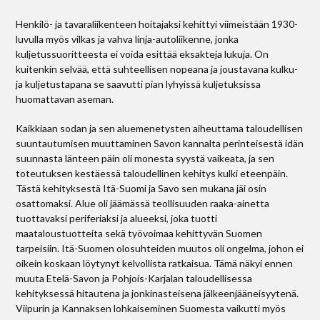
Henkilö- ja tavaraliikenteen hoitajaksi kehittyi viimeistään 1930-
luvulla myös vilkas ja vahva linja-autoliikenne, jonka
kuljetussuoritteesta ei voida esittää eksakteja lukuja. On
kuitenkin selvää, että suhteellisen nopeana ja joustavana kulku-
ja kuljetustapana se saavutti pian lyhyissä kuljetuksissa
huomattavan aseman.
Kaikkiaan sodan ja sen aluemenetysten aiheuttama taloudellisen
suuntautumisen muuttaminen Savon kannalta perinteisestä idän
suunnasta länteen päin oli monesta syystä vaikeata, ja sen
toteutuksen kestäessä taloudellinen kehitys kulki eteenpäin.
Tästä kehityksestä Itä-Suomi ja Savo sen mukana jäi osin
osattomaksi. Alue oli jäämässä teollisuuden raaka-ainetta
tuottavaksi periferiaksi ja alueeksi, joka tuotti
maataloustuotteita sekä työvoimaa kehittyvän Suomen
tarpeisiin. Itä-Suomen olosuhteiden muutos oli ongelma, johon ei
oikein koskaan löytynyt kelvollista ratkaisua. Tämä näkyi ennen
muuta Etelä-Savon ja Pohjois-Karjalan taloudellisessa
kehityksessä hitautena ja jonkinasteisena jälkeenjääneisyytenä.
Viipurin ja Kannaksen lohkaiseminen Suomesta vaikutti myös