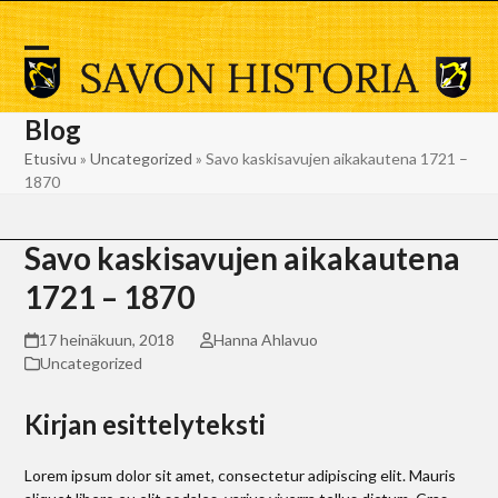
Skip
to
content
Open
Close
mobile
mobile
Blog
menu
menu
Etusivu
»
Uncategorized
»
Savo kaskisavujen aikakautena 1721 –
1870
Savo kaskisavujen aikakautena
1721 – 1870
17 heinäkuun, 2018
Hanna Ahlavuo
Uncategorized
Kirjan esittelyteksti
Lorem ipsum dolor sit amet, consectetur adipiscing elit. Mauris