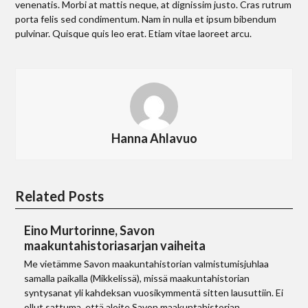
venenatis. Morbi at mattis neque, at dignissim justo. Cras rutrum
porta felis sed condimentum. Nam in nulla et ipsum bibendum
pulvinar. Quisque quis leo erat. Etiam vitae laoreet arcu.
Hanna Ahlavuo
Related Posts
Eino Murtorinne, Savon
maakuntahistoriasarjan vaiheita
Me vietämme Savon maakuntahistorian valmistumisjuhlaa
samalla paikalla (Mikkelissä), missä maakuntahistorian
syntysanat yli kahdeksan vuosikymmentä sitten lausuttiin. Ei
ollut sattuma, että aloite Savon maakuntahistorian