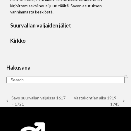
kirjoittamiseksi nousi juuri täältä, Savon asutuksen
vanhimmasta keskiöstä.
Suurvallan valjaiden jäljet
Kirkko
Hakusana
Search
Savo suurvallan valjaissa 1617
Vastakohtien aika 1919 –
previous
next
– 1721
1945
post:
post: