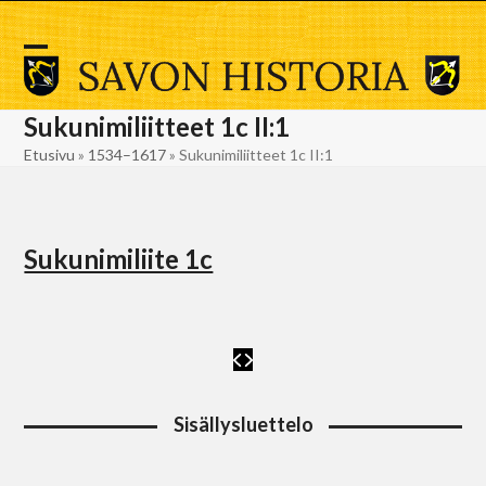
Skip
to
content
Open
Close
mobile
mobile
Sukunimiliitteet 1c II:1
menu
menu
Etusivu
»
1534–1617
»
Sukunimiliitteet 1c II:1
Sukunimiliite 1c
Sisällysluettelo