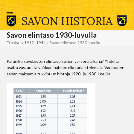
Skip
to
content
Open
Close
mobile
mobile
Savon elintaso 1930-luvulla
menu
menu
Etusivu
»
1919–1944
»
Savon elintaso 1930-luvulla
Paraniko savolaisten elintaso sotien välisenä aikana? Yhdeltä
osalta vastausta voidaan hahmotella tarkastelemalla Varkauden
sahan maksamia tukkipuun hintoja 1920- ja 1930-luvuilla: