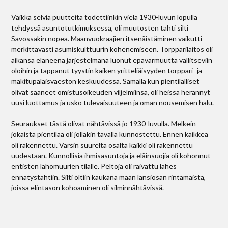
Vaikka selviä puutteita todettiinkin vielä 1930-luvun lopulla
tehdyssä asuntotutkimuksessa, oli muutosten tahti silti
Savossakin nopea. Maanvuokraajien itsenäistäminen vaikutti
merkittävästi asumiskulttuurin kohenemiseen. Torpparilaitos oli
aikansa eläneenä järjestelmänä luonut epävarmuutta vallitseviin
oloihin ja tappanut tyystin kaiken yritteliäisyyden torppari- ja
mäkitupalaisväestön keskuudessa. Samalla kun pientilalliset
olivat saaneet omistusoikeuden viljelmiinsä, oli heissä herännyt
uusi luottamus ja usko tulevaisuuteen ja oman nousemisen halu.
Seuraukset tästä olivat nähtävissä jo 1930-luvulla. Melkein
jokaista pientilaa oli jollakin tavalla kunnostettu. Ennen kaikkea
oli rakennettu. Varsin suurelta osalta kaikki oli rakennettu
uudestaan. Kunnollisia ihmisasuntoja ja eläinsuojia oli kohonnut
entisten lahomuurien tilalle. Peltoja oli raivattu lähes
ennätystahtiin. Silti oltiin kaukana maan länsiosan rintamaista,
joissa elintason kohoaminen oli silminnähtävissä.