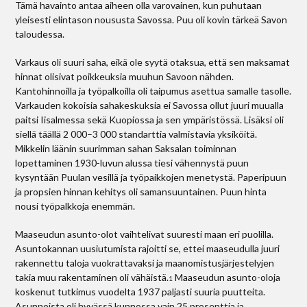
Tämä havainto antaa aiheen olla varovainen, kun puhutaan
yleisesti elintason noususta Savossa. Puu oli kovin tärkeä Savon
taloudessa.
Varkaus oli suuri saha, eikä ole syytä otaksua, että sen maksamat
hinnat olisivat poikkeuksia muuhun Savoon nähden.
Kantohinnoilla ja työpalkoilla oli taipumus asettua samalle tasolle.
Varkauden kokoisia sahakeskuksia ei Savossa ollut juuri muualla
paitsi Iisalmessa sekä Kuopiossa ja sen ympäristössä. Lisäksi oli
siellä täällä 2 000–3 000 standarttia valmistavia yksiköitä.
Mikkelin läänin suurimman sahan Saksalan toiminnan
lopettaminen 1930-luvun alussa tiesi vähennystä puun
kysyntään Puulan vesillä ja työpaikkojen menetystä. Paperipuun
ja propsien hinnan kehitys oli samansuuntainen. Puun hinta
nousi työpalkkoja enemmän.
Maaseudun asunto-olot vaihtelivat suuresti maan eri puolilla.
Asuntokannan uusiutumista rajoitti se, ettei maaseudulla juuri
rakennettu taloja vuokrattavaksi ja maanomistusjärjestelyjen
takia muu rakentaminen oli vähäistä.
Maaseudun asunto-oloja
1
koskenut tutkimus vuodelta 1937 paljasti suuria puutteita.
Asunnoista oli hyvässä kunnossa vain 25 prosenttia ja