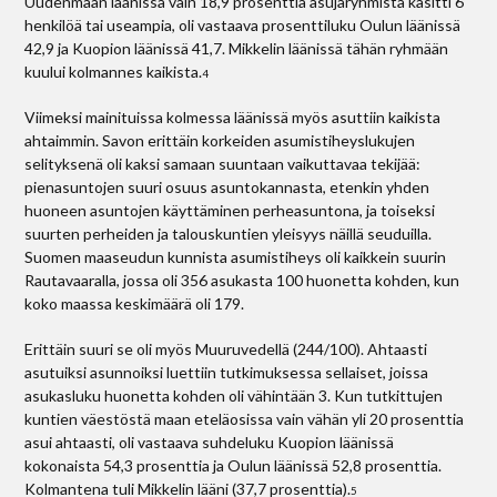
Uudenmaan läänissä vain 18,9 prosenttia asujaryhmistä käsitti 6
henkilöä tai useampia, oli vastaava prosenttiluku Oulun läänissä
42,9 ja Kuopion läänissä 41,7. Mikkelin läänissä tähän ryhmään
kuului kolmannes kaikista.
4
Viimeksi mainituissa kolmessa läänissä myös asuttiin kaikista
ahtaimmin. Savon erittäin korkeiden asumistiheyslukujen
selityksenä oli kaksi samaan suuntaan vaikuttavaa tekijää:
pienasuntojen suuri osuus asuntokannasta, etenkin yhden
huoneen asuntojen käyttäminen perheasuntona, ja toiseksi
suurten perheiden ja talouskuntien yleisyys näillä seuduilla.
Suomen maaseudun kunnista asumistiheys oli kaikkein suurin
Rautavaaralla, jossa oli 356 asukasta 100 huonetta kohden, kun
koko maassa keskimäärä oli 179.
Erittäin suuri se oli myös Muuruvedellä (244/100). Ahtaasti
asutuiksi asunnoiksi luettiin tutkimuksessa sellaiset, joissa
asukasluku huonetta kohden oli vähintään 3. Kun tutkittujen
kuntien väestöstä maan eteläosissa vain vähän yli 20 prosenttia
asui ahtaasti, oli vastaava suhdeluku Kuopion läänissä
kokonaista 54,3 prosenttia ja Oulun läänissä 52,8 prosenttia.
Kolmantena tuli Mikkelin lääni (37,7 prosenttia).
5