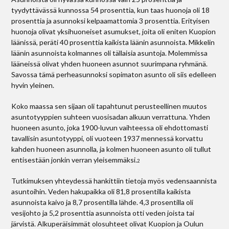
tyydyttävässä kunnossa 54 prosenttia, kun taas huonoja oli 18
prosenttia ja asunnoksi kelpaamattomia 3 prosenttia. Erityisen
huonoja olivat yksihuoneiset asumukset, joita oli eniten Kuopion
läänissä, peräti 40 prosenttia kaikista läänin asunnoista. Mikkelin
läänin asunnoista kolmannes oli tällaisia asuntoja. Molemmissa
lääneissä olivat yhden huoneen asunnot suurimpana ryhmänä.
Savossa tämä perheasunnoksi sopimaton asunto oli siis edelleen
hyvin yleinen.
Koko maassa sen sijaan oli tapahtunut perusteellinen muutos
asuntotyyppien suhteen vuosisadan alkuun verrattuna. Yhden
huoneen asunto, joka 1900-luvun vaihteessa oli ehdottomasti
tavallisin asuntotyyppi, oli vuoteen 1937 mennessä korvattu
kahden huoneen asunnolla, ja kolmen huoneen asunto oli tullut
entisestään jonkin verran yleisemmäksi.
2
Tutkimuksen yhteydessä hankittiin tietoja myös vedensaannista
asuntoihin. Veden hakupaikka oli 81,8 prosentilla kaikista
asunnoista kaivo ja 8,7 prosentilla lähde. 4,3 prosentilla oli
vesijohto ja 5,2 prosenttia asunnoista otti veden joista tai
järvistä. Alkuperäisimmät olosuhteet olivat Kuopion ja Oulun