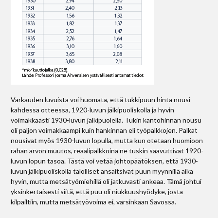
Varkauden luvuista voi huomata, että tukkipuun hinta nousi
kahdessa otteessa, 1920-luvun jälkipuoliskolla ja hyvin
voimakkaasti 1930-luvun jälkipuolella. Tukin kantohinnan nousu
oli paljon voimakkaampi kuin hankinnan eli työpalkkojen. Palkat
nousivat myös 1930-luvun lopulla, mutta kun otetaan huomioon
rahan arvon muutos, reaalipalkkoina ne tuskin saavuttivat 1920-
luvun lopun tasoa. Tästä voi vetää johtopäätöksen, että 1930-
luvun jälkipuoliskolla talolliset ansaitsivat puun myynnillä aika
hyvin, mutta metsätyömiehillä oli jatkuvasti ankeaa. Tämä johtui
yksinkertaisesti siitä, että puu oli niukkuushyödyke, josta
kilpailtiin, mutta metsätyövoima ei, varsinkaan Savossa.