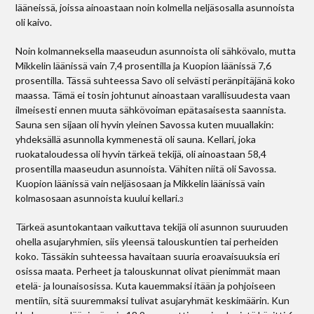
lääneissä, joissa ainoastaan noin kolmella neljäsosalla asunnoista
oli kaivo.
Noin kolmanneksella maaseudun asunnoista oli sähkövalo, mutta
Mikkelin läänissä vain 7,4 prosentilla ja Kuopion läänissä 7,6
prosentilla. Tässä suhteessa Savo oli selvästi peränpitäjänä koko
maassa. Tämä ei tosin johtunut ainoastaan varallisuudesta vaan
ilmeisesti ennen muuta sähkövoiman epätasaisesta saannista.
Sauna sen sijaan oli hyvin yleinen Savossa kuten muuallakin:
yhdeksällä asunnolla kymmenestä oli sauna. Kellari, joka
ruokataloudessa oli hyvin tärkeä tekijä, oli ainoastaan 58,4
prosentilla maaseudun asunnoista. Vähiten niitä oli Savossa.
Kuopion läänissä vain neljäsosaan ja Mikkelin läänissä vain
kolmasosaan asunnoista kuului kellari.
3
Tärkeä asuntokantaan vaikuttava tekijä oli asunnon suuruuden
ohella asujaryhmien, siis yleensä talouskuntien tai perheiden
koko. Tässäkin suhteessa havaitaan suuria eroavaisuuksia eri
osissa maata. Perheet ja talouskunnat olivat pienimmät maan
etelä- ja lounaisosissa. Kuta kauemmaksi itään ja pohjoiseen
mentiin, sitä suuremmaksi tulivat asujaryhmät keskimäärin. Kun