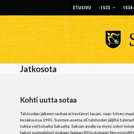
Skip
ETUSIVU
-1533
1534
to
content
Jatkosota
Kohti uutta sotaa
Talvisodan jälkeen rauhaa ei kestänyt kauan, vaan toisen m
kesäkuussa 1941. Suomen asema oli talvisodan jäljiltä tulenar
tukea voittoisalta Saksalta. Saksan avulla se myös uskoi voi
halusi suomalaiset mukaan laajaan liittoutumaan Neuvostolii