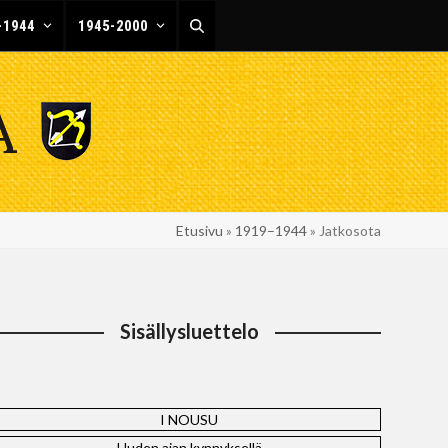
-1944
1945-2000
Etusivu
»
1919–1944
»
Jatkosota
Sisällysluettelo
I NOUSU
Uuden ajan kynnyksellä