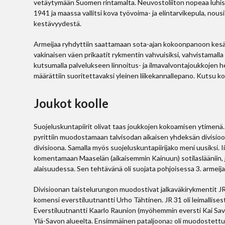
vetäytymään Suomen rintamalta. Neuvostoliiton nopeaa luhist
1941 ja maassa vallitsi kova työvoima- ja elintarvikepula, nou
kestävyydestä.
Armeijaa ryhdyttiin saattamaan sota-ajan kokoonpanoon kesä
vakinaisen väen prikaatit rykmentin vahvuisiksi, vahvistamal
kutsumalla palvelukseen linnoitus- ja ilmavalvontajoukkojen he
määrättiin suoritettavaksi yleinen liikekannallepano. Kutsu 
Joukot koolle
Suojeluskuntapiirit olivat taas joukkojen kokoamisen ytimenä. 
pyrittiin muodostamaan talvisodan aikaisen yhdeksän divisioon
divisioona. Samalla myös suojeluskuntapiirijako meni uusiksi. 
komentamaan Maaselän (aikaisemmin Kainuun) sotilaslääniin, jo
alaisuudessa. Sen tehtävänä oli suojata pohjoisessa 3. armeija
Divisioonan taistelurungon muodostivat jalkaväkirykmentit JR 1
komensi everstiluutnantti Urho Tähtinen. JR 31 oli leimallise
Everstiluutnantti Kaarlo Raunion (myöhemmin eversti Kai Sav
Ylä-Savon alueelta. Ensimmäinen pataljoona
oli muodostettu
2