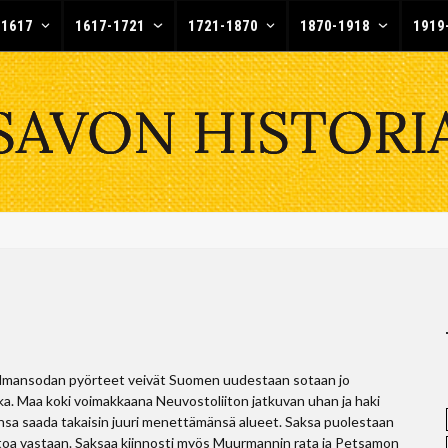
-1617
1617-1721
1721-1870
1870-1918
1919
aailmansodan pyörteet veivät Suomen uudestaan sotaan jo
ka. Maa koki voimakkaana Neuvostoliiton jatkuvan uhan ja haki
vansa saada takaisin juuri menettämänsä alueet. Saksa puolestaan
ttoa vastaan. Saksaa kiinnosti myös Muurmannin rata ja Petsamon