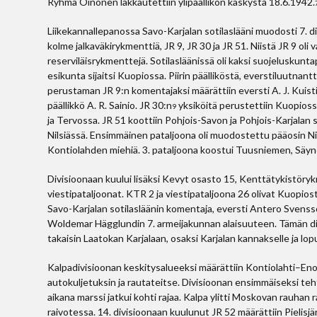
Ryhmä Oinonen lakkautettiin ylipäällikön käskystä 18.6.1942.
Liikekannallepanossa Savo-Karjalan sotilaslääni muodosti 7. d
kolme jalkaväkirykmenttiä, JR 9, JR 30 ja JR 51. Niistä JR 9 o
reserviläisrykmenttejä. Sotilasläänissä oli kaksi suojeluskuntapi
esikunta sijaitsi Kuopiossa. Piirin päälliköstä, everstiluutnant
perustaman JR 9:n komentajaksi määrättiin eversti A. J. Kuisti
päällikkö A. R. Sainio. JR 30:n
yksiköitä perustettiin Kuopiossa,
9
ja Tervossa. JR 51 koottiin Pohjois-Savon ja Pohjois-Karjalan 
Nilsiässä. Ensimmäinen pataljoona oli muodostettu pääosin Nil
Kontiolahden miehiä. 3. pataljoona koostui Tuusniemen, Säyne
Divisioonaan kuului lisäksi Kevyt osasto 15, Kenttätykistöryk
viestipataljoonat. KTR 2 ja viestipataljoona 26 olivat Kuopiost
Savo-Karjalan sotilasläänin komentaja, eversti Antero Svensson
Woldemar Hägglundin 7. armeijakunnan alaisuuteen. Tämän divis
takaisin Laatokan Karjalaan, osaksi Karjalan kannakselle ja lo
Kalpadivisioonan keskitysalueeksi määrättiin Kontiolahti–Eno
autokuljetuksin ja rautateitse. Divisioonan ensimmäiseksi teh
aikana marssi jatkui kohti rajaa. Kalpa ylitti Moskovan rauhan 
raivotessa. 14. divisioonaan kuulunut JR 52 määrättiin Piel