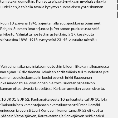
umistakin uumoiltiin. Kun sota ei päättynytkään myöhäissyksyllä
si uudelleen ja toisella tavalla kysymys suomalaisen yhteiskunnan
kuun 10. päivänä 1941 laajentamalla suojajoukkoina toimineet
la Pohjois-Suomen ilmatorjuntaa ja Petsamon puolustusta sekä
nkilöstö. Valmiutta nostettiin asteittain, ja 17. kesäkuuta
koski vuosina 1896–1918 syntyneitä 23–45-vuotiaita miehiä.
1
Välirauhan aikana piirijakoa muutettiin jälleen: liikekannallepanossa
an sijaan 16 divisioonaa. Jokaisen sotilasläänin tuli muodostaa yksi
Iisalmen suojeluskuntapiiri kuului eversti Erkki Raappanan
ka muodosti 14. divisioonan. Se toimi suoraan ylipäällikön
kunnan oikea sivusta ja etelässä Karjalan armeijan vasen sivusta.
0, JR 31 ja JR 52. Rauhanaikaisesta 10. prikaatista tuli JR 10, jota
sti kainuulainen komentajanaan everstiluutnantti Frans Ilomäki.
onjousen ja eversti Lauri Könösen) komentama JR 52 oli koottu
 pääosin Varpaisjärven, Rautavaaran
ja Sonkajärven sekä osaksi
3