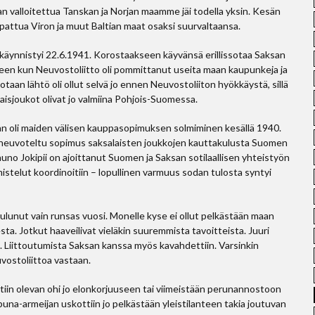
an valloitettua Tanskan ja Norjan maamme jäi todella yksin. Kesän
attua Viron ja muut Baltian maat osaksi suurvaltaansa.
äynnistyi 22.6.1941. Korostaakseen käyvänsä erillissotaa Saksan
lkeen kun Neuvostoliitto oli pommittanut useita maan kaupunkeja ja
n lähtö oli ollut selvä jo ennen Neuvostoliiton hyökkäystä, sillä
laisjoukot olivat jo valmiina Pohjois-Suomessa.
 oli maiden välisen kauppasopimuksen solmiminen kesällä 1940.
 neuvoteltu sopimus saksalaisten joukkojen kauttakulusta Suomen
uno Jokipii on ajoittanut Suomen ja Saksan sotilaallisen yhteistyön
stelut koordinoitiin – lopullinen varmuus sodan tulosta syntyi
kulunut vain runsas vuosi. Monelle kyse ei ollut pelkästään maan
a. Jotkut haaveilivat vieläkin suuremmista tavoitteista. Juuri
ää. Liittoutumista Saksan kanssa myös kavahdettiin. Varsinkin
vostoliittoa vastaan.
ttiin olevan ohi jo elonkorjuuseen tai viimeistään perunannostoon
una-armeijan uskottiin jo pelkästään yleistilanteen takia joutuvan