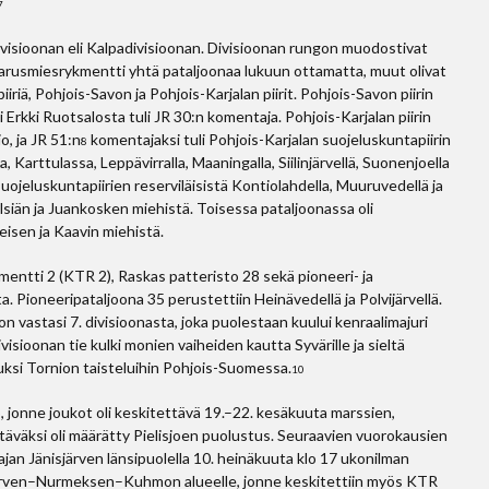
7
ivisioonan eli Kalpadivisioonan. Divisioonan rungon muodostivat
li varusmiesrykmentti yhtä pataljoonaa lukuun ottamatta, muut olivat
iriä, Pohjois-Savon ja Pohjois-Karjalan piirit. Pohjois-Savon piirin
ti Erkki Ruotsalosta tuli JR 30:n komentaja. Pohjois-Karjalan piirin
o, ja JR 51:n
komentajaksi tuli Pohjois-Karjalan suojeluskuntapiirin
8
 Karttulassa, Leppävirralla, Maaningalla, Siilinjärvellä, Suonenjoella
suojeluskuntapiirien reserviläisistä Kontiolahdella, Muuruvedellä ja
siän ja Juankosken miehistä. Toisessa pataljoonassa oli
isen ja Kaavin miehistä.
mentti 2 (KTR 2), Raskas patteristo 28 sekä pioneeri- ja
a. Pioneeripataljoona 35 perustettiin Heinävedellä ja Polvijärvellä.
 vastasi 7. divisioonasta, joka puolestaan kuului kenraalimajuri
ioonan tie kulki monien vaiheiden kautta Syvärille ja sieltä
puksi Tornion taisteluihin Pohjois-Suomessa.
10
, jonne joukot oli keskitettävä 19.–22. kesäkuuta marssien,
täväksi oli määrätty Pielisjoen puolustus. Seuraavien vuorokausien
rajan Jänisjärven länsipuolella 10. heinäkuuta klo 17 ukonilman
isjärven–Nurmeksen–Kuhmon alueelle, jonne keskitettiin myös KTR