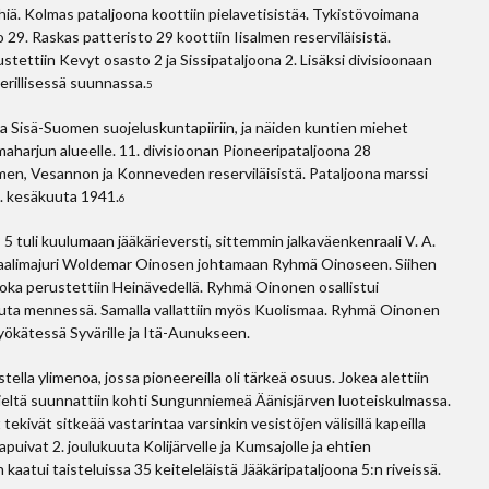
iä. Kolmas pataljoona koottiin pielavetisistä
. Tykistövoimana
4
 29. Raskas patteristo 29 koottiin Iisalmen reserviläisistä.
ustettiin Kevyt osasto 2 ja Sissipataljoona 2. Lisäksi divisioonaan
 erillisessä suunnassa.
5
a Sisä-Suomen suojeluskuntapiiriin, ja näiden kuntien miehet
imaharjun alueelle. 11. divisioonan Pioneeripataljoona 28
en, Vesannon ja Konneveden reserviläisistä. Pataljoona marssi
22. kesäkuuta 1941.
6
P 5 tuli kuulumaan jääkärieversti, sittemmin jalkaväenkenraali V. A.
nraalimajuri Woldemar Oinosen johtamaan Ryhmä Oinoseen. Siihen
oka perustettiin Heinävedellä. Ryhmä Oinonen osallistui
kuuta mennessä. Samalla vallattiin myös Kuolismaa. Ryhmä Oinonen
yökätessä Syvärille ja Itä-Aunukseen.
ella ylimenoa, jossa pioneereilla oli tärkeä osuus. Jokea alettiin
a sieltä suunnattiin kohti Sungunniemeä Äänisjärven luoteiskulmassa.
 tekivät sitkeää vastarintaa varsinkin vesistöjen välisillä kapeilla
uivat 2. joulukuuta Kolijärvelle ja Kumsajolle ja ehtien
tui taisteluissa 35 keiteleläistä Jääkäripataljoona 5:n riveissä.