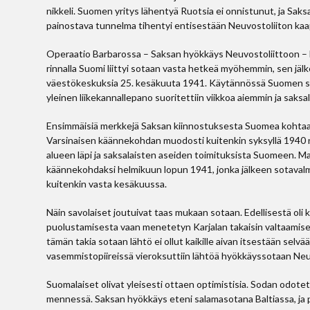
nikkeli. Suomen yritys lähentyä Ruotsia ei onnistunut, ja Saks
painostava tunnelma tihentyi entisestään Neuvostoliiton kaap
Operaatio Barbarossa – Saksan hyökkäys Neuvostoliittoon – k
rinnalla Suomi liittyi sotaan vasta hetkeä myöhemmin, sen jä
väestökeskuksia 25. kesäkuuta 1941. Käytännössä Suomen sotaa
yleinen liikekannallepano suoritettiin viikkoa aiemmin ja saksa
Ensimmäisiä merkkejä Saksan kiinnostuksesta Suomea kohtaan
Varsinaisen käännekohdan muodosti kuitenkin syksyllä 1940
alueen läpi ja saksalaisten aseiden toimituksista Suomeen. Ma
käännekohdaksi helmikuun lopun 1941, jonka jälkeen sotavalmi
kuitenkin vasta kesäkuussa.
Näin savolaiset joutuivat taas mukaan sotaan. Edellisestä oli 
puolustamisesta vaan menetetyn Karjalan takaisin valtaamisest
tämän takia sotaan lähtö ei ollut kaikille aivan itsestään selv
vasemmistopiireissä vieroksuttiin lähtöä hyökkäyssotaan Neu
Suomalaiset olivat yleisesti ottaen optimistisia. Sodan odote
mennessä. Saksan hyökkäys eteni salamasotana Baltiassa, ja p