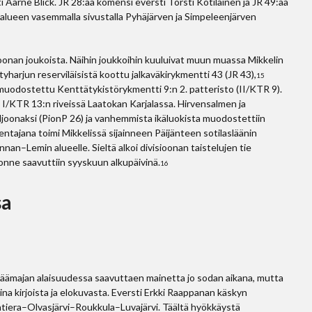
i Aarne Blick. JR 28:aa komensi eversti Torsti Kotilainen ja JR 49:ää
an alueen vasemmalla sivustalla Pyhäjärven ja Simpeleenjärven
ioonan joukoista. Näihin joukkoihin kuuluivat muun muassa Mikkelin
arjun reserviläisistä koottu jalkaväkirykmentti 43 (JR 43),
15
muodostettu Kenttätykistörykmentti 9:n 2. patteristo (II/KTR 9).
nä I/KTR 13:n riveissä Laatokan Karjalassa. Hirvensalmen ja
ljoonaksi (PionP 26) ja vanhemmista ikäluokista muodostettiin
mentajana toimi Mikkelissä sijainneen Päijänteen sotilasläänin
an–Lemin alueelle. Sieltä alkoi divisioonan taistelujen tie
jonne saavuttiin syyskuun alkupäivinä.
16
sa
 päämajan alaisuudessa saavuttaen mainetta jo sodan aikana, mutta
na kirjoista ja elokuvasta. Eversti Erkki Raappanan käskyn
Lentiera–Olvasjärvi–Roukkula–Luvajärvi. Täältä hyökkäystä