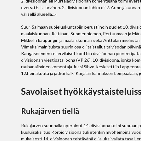
2. divisioonan eli Murtajadivisioonan komentajana toimi everst
eversti E. I. Järvinen. 2. divisioonan lohko oli 2. Armeijakunn
välisellä alueella.
14
Suur-Saimaan suojeluskuntapiiri perusti noin puolet 10. divis
maalaiskunnan, Ristiinan, Suomenniemen, Pertunmaan ja Mäntyh
Mikkelin kaupungin ja maalaiskunnan sekä Anttolan miehistä 
Viimeksi mainituista suurin osa oli taistellut talvisodan päivi
Kangasniemen reserviläiset koottiin divisioonan pioneeripata
divisioonan viestipataljoona (VP 26). 10. divisioona, jonka ko
rauhanaikainen komentaja Jussi Sihvo, keskitettiin Lappeenrann
12.heinäkuuta ja jatkui halki Karjalan kannaksen Lempaalaan, 
Savolaiset hyökkäystaisteluis
Rukajärven tiellä
Rukajärven suunnalla operoinut 14. divisioona toimi suoraan
kuuluisaksi tuo Korpidivisioona tuli etenkin myöhempinä vuosi
mukaisesti 14. divisioonan tehtävänä oli aluksi vallata tasa 