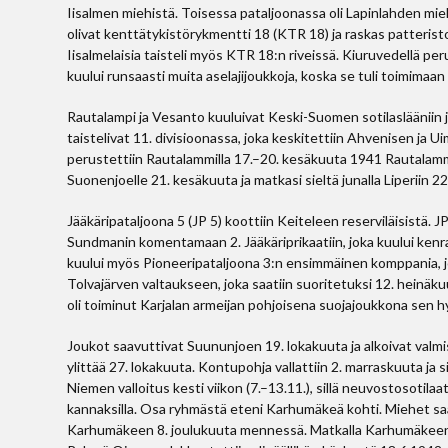
Iisalmen miehistä. Toisessa pataljoonassa oli Lapinlahden mieh
olivat kenttätykistörykmentti 18 (KTR 18) ja raskas patteristo
Iisalmelaisia taisteli myös KTR 18:n riveissä. Kiuruvedellä per
kuului runsaasti muita aselajijoukkoja, koska se tuli toimimaan
Rautalampi ja Vesanto kuuluivat Keski-Suomen sotilaslääniin j
taistelivat 11. divisioonassa, joka keskitettiin Ahvenisen ja U
perustettiin Rautalammilla 17.–20. kesäkuuta 1941 Rautalamm
Suonenjoelle 21. kesäkuuta ja matkasi sieltä junalla Liperiin 
Jääkäripataljoona 5 (JP 5) koottiin Keiteleen reserviläisistä. J
Sundmanin komentamaan 2. Jääkäriprikaatiin, joka kuului ke
kuului myös Pioneeripataljoona 3:n ensimmäinen komppania, j
Tolvajärven valtaukseen, joka saatiin suoritetuksi 12. heinä
oli toiminut Karjalan armeijan pohjoisena suojajoukkona sen h
Joukot saavuttivat Suununjoen 19. lokakuuta ja alkoivat valmist
ylittää 27. lokakuuta. Kontupohja vallattiin 2. marraskuuta j
Niemen valloitus kesti viikon (7.–13.11.), sillä neuvostosotilaat
kannaksilla. Osa ryhmästä eteni Karhumäkeä kohti. Miehet saap
Karhumäkeen 8. joulukuuta mennessä. Matkalla Karhumäkeen kaa