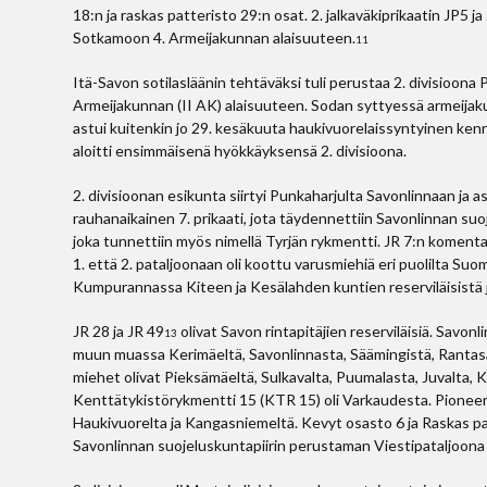
18:n ja raskas patteristo 29:n osat. 2. jalkaväkiprikaatin JP5 ja
Sotkamoon 4. Armeijakunnan alaisuuteen.
11
Itä-Savon sotilasläänin tehtäväksi tuli perustaa 2. divisioona
Armeijakunnan (II AK) alaisuuteen. Sodan syttyessä armeijakun
astui kuitenkin jo 29. kesäkuuta haukivuorelaissyntyinen kenr
aloitti ensimmäisenä hyökkäyksensä 2. divisioona.
2. divisioonan esikunta siirtyi Punkaharjulta Savonlinnaan ja a
rauhanaikainen 7. prikaati, jota täydennettiin Savonlinnan suojel
joka tunnettiin myös nimellä Tyrjän rykmentti. JR 7:n komenta
1. että 2. pataljoonaan oli koottu varusmiehiä eri puolilta Su
Kumpurannassa Kiteen ja Kesälahden kuntien reserviläisistä j
JR 28 ja JR 49
olivat Savon rintapitäjien reserviläisiä. Savo
13
muun muassa Kerimäeltä, Savonlinnasta, Säämingistä, Rantasalm
miehet olivat Pieksämäeltä, Sulkavalta, Puumalasta, Juvalta, 
Kenttätykistörykmentti 15 (KTR 15) oli Varkaudesta. Pioneeri
Haukivuorelta ja Kangasniemeltä. Kevyt osasto 6 ja Raskas pa
Savonlinnan suojeluskuntapiirin perustaman Viestipataljoona 