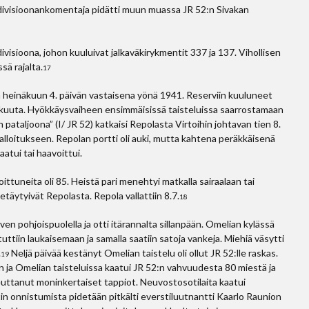
 divisioonankomentaja pidätti muun muassa JR 52:n Sivakan
ivisioona, johon kuuluivat jalkaväkirykmentit 337 ja 137. Vihollisen
sä rajalta.
17
a heinäkuun 4. päivän vastaisena yönä 1941. Reserviin kuuluneet
einäkuuta. Hyökkäysvaiheen ensimmäisissä taisteluissa saarrostamaan
pataljoona” (I/ JR 52) katkaisi Repolasta Virtoihin johtavan tien 8.
alloitukseen. Repolan portti oli auki, mutta kahtena peräkkäisenä
aatui tai haavoittui.
oittuneita oli 85. Heistä pari menehtyi matkalla sairaalaan tai
täytyivät Repolasta. Repola vallattiin 8.7.
18
en pohjoispuolella ja otti itärannalta sillanpään. Omelian kylässä
ttiin laukaisemaan ja samalla saatiin satoja vankeja. Miehiä väsytti
.
Neljä päivää kestänyt Omelian taistelu oli ollut JR 52:lle raskas.
19
n ja Omelian taisteluissa kaatui JR 52:n vahvuudesta 80 miestä ja
heuttanut moninkertaiset tappiot. Neuvostosotilaita kaatui
otin onnistumista pidetään pitkälti everstiluutnantti Kaarlo Raunion