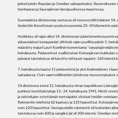
jatkettaisiin Repolan ja Omelian valtaamiseksi. Reservikseen
tienhaarassa Saunajärven länsipuolisessa maastossa.
Suomalaista divisioonaa vastassa oli neuvostoliittolainen 54. d
tiedettiin linnoittavan puolustusasemia 20–30 kilometrin pääs
Hyökkäys yli rajan alkoi 14. divisioonan pääetenemissuunniss
yläsavolaiset komppaniat ylittivät rajan puolilta päivin 5. h
määrätty majuri Lauri Kumlinin komentama ”varpaisjärveläisten 
heinäkuuta. Pielavetiset osallistuivat Kolvasjärven kukkulan v
päivänä taisteluissa oli kärsitty mittavat tappiot: 160 miestä k
7. heinäkuuta kaatui 15 pielavetistä ja yksi iisalmelainen. Haav
sairaalassa. Osin saarrosliikkeiden johdosta neuvostojoukot ve
14.divisioona eteni 12. heinäkuuta virran kapeikkoon Lieksajärv
puhkesi mottitaisteluja 13.–24. heinäkuuta 1941. Motit onnistu
ja taistelujen sytyttämät metsäpalot sitoivat heidän voimiaan
Rykmentin miehistä 62 kaatui
ja 133 haavoittui. Kolvasjärve
20
noin 220 haavoittui. Vastapuolelle rykmentti oli kuitenkin ai
taistelussa noin 600 ja vangiksi jäi yli 300 miestä. Omelian m