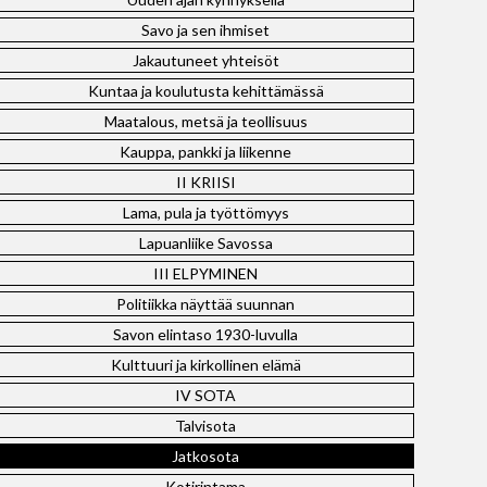
Savo ja sen ihmiset
Jakautuneet yhteisöt
Kuntaa ja koulutusta kehittämässä
Maatalous, metsä ja teollisuus
Kauppa, pankki ja liikenne
II KRIISI
Lama, pula ja työttömyys
Lapuanliike Savossa
III ELPYMINEN
Politiikka näyttää suunnan
Savon elintaso 1930-luvulla
Kulttuuri ja kirkollinen elämä
IV SOTA
Talvisota
Jatkosota
Kotirintama