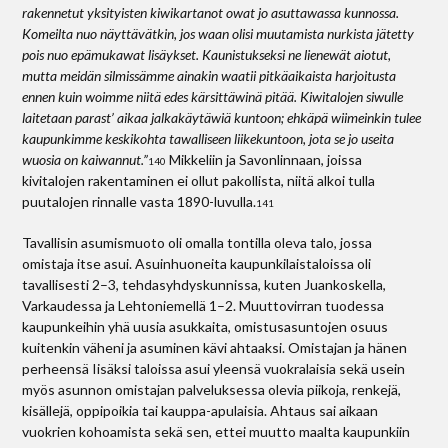
rakennetut yksityisten kiwikartanot owat jo asuttawassa kunnossa.
Komeilta nuo näyttävätkin, jos waan olisi muutamista nurkista jätetty
pois nuo epämukawat lisäykset. Kaunistukseksi ne lienewät aiotut,
mutta meidän silmissämme ainakin waatii pitkäaikaista harjoitusta
ennen kuin woimme niitä edes kärsittäwinä pitää. Kiwitalojen siwulle
laitetaan parast’ aikaa jalkakäytäwiä kuntoon; ehkäpä wiimeinkin tulee
kaupunkimme keskikohta tawalliseen liikekuntoon, jota se jo useita
wuosia on kaiwannut.”
Mikkeliin ja Savonlinnaan, joissa
140
kivitalojen rakentaminen ei ollut pakollista, niitä alkoi tulla
puutalojen rinnalle vasta 1890-luvulla.
141
Tavallisin asumismuoto oli omalla tontilla oleva talo, jossa
omistaja itse asui. Asuinhuoneita kaupunkilaistaloissa oli
tavallisesti 2–3, tehdasyhdyskunnissa, kuten Juankoskella,
Varkaudessa ja Lehtoniemellä 1–2. Muuttovirran tuodessa
kaupunkeihin yhä uusia asukkaita, omistusasuntojen osuus
kuitenkin väheni ja asuminen kävi ahtaaksi. Omistajan ja hänen
perheensä Iisäksi taloissa asui yleensä vuokralaisia sekä usein
myös asunnon omistajan palveluksessa olevia piikoja, renkejä,
kisällejä, oppipoikia tai kauppa-apulaisia. Ahtaus sai aikaan
vuokrien kohoamista sekä sen, ettei muutto maalta kaupunkiin