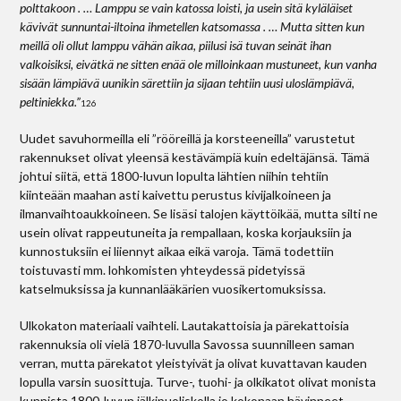
polttakoon . … Lamppu se vain katossa loisti, ja usein sitä kyläläiset
kävivät sunnuntai-iltoina ihmetellen katsomassa . … Mutta sitten kun
meillä oli ollut lamppu vähän aikaa, piilusi isä tuvan seinät ihan
valkoisiksi, eivätkä ne sitten enää ole milloinkaan mustuneet, kun vanha
sisään lämpiävä uunikin särettiin ja sijaan tehtiin uusi uloslämpiävä,
peltiniekka.”
126
Uudet savuhormeilla eli ”rööreillä ja korsteeneilla” varustetut
rakennukset olivat yleensä kestävämpiä kuin edeltäjänsä. Tämä
johtui siitä, että 1800-luvun lopulta lähtien niihin tehtiin
kiinteään maahan asti kaivettu perustus kivijalkoineen ja
ilmanvaihtoaukkoineen. Se lisäsi talojen käyttöikää, mutta silti ne
usein olivat rappeutuneita ja rempallaan, koska korjauksiin ja
kunnostuksiin ei liiennyt aikaa eikä varoja. Tämä todettiin
toistuvasti mm. lohkomisten yhteydessä pidetyissä
katselmuksissa ja kunnanlääkärien vuosikertomuksissa.
Ulkokaton materiaali vaihteli. Lautakattoisia ja pärekattoisia
rakennuksia oli vielä 1870-luvulla Savossa suunnilleen saman
verran, mutta pärekatot yleistyivät ja olivat kuvattavan kauden
lopulla varsin suosittuja. Turve-, tuohi- ja olkikatot olivat monista
kunnista 1800-luvun jälkipuoliskolla jo kokonaan hävinneet,