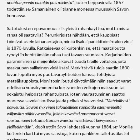
unohtua pennin näkökin pois mielestä”
, kuten Leppävirralla 1867
todettiin.
Samanlainen oli tilanne monessa muussakin Savon
146
kunnassa.
Satotulosten epävarmuus siis yleisti rahankäyttöä, mutta mistä
rahaa oli saatavilla? Perunkirjoista nähdään, että kauppiaat
toimivat usein lainanantajina, minkä lisäksi pankkitoimintakin virisi
jo 1870-luvulla. Ratkaisevaa oli kuitenkin se, että maataloutta
ryhdytiin kehittämään rahaa tuottavaan suuntaan. Karjanhoidon
paraneminen ja meijeriliike alkoivat tuoda tiloille voituloja, joita
maakaupan salliminen vielä lisäsi. Merkittäviä tuloja saatiin 1800-
luvun lopulla myös puutavarayhtiöiden kanssa tehdyistä
metsäkaupoista. Moni tosin joutui käyttämään näin saadut varat
edellisinä vuosikymmeninä kertyneiden velkojen maksuun tai
sokaistui helposta rahantulosta, joten vaurastuminen saattoi
monessa savolaiskodissa jäädä pelkäksi haaveeksi.
”Mahdollisesti
polweutuu Sawon nykyinen taloudellinen rappiotila edesmenneiltä
wiljawilta pölkkywuosilta, jolloin keweästi ammannetut warat
säästämiseen tottumattoman wäestön wietteliwät kewyeeseen
ylelliselämään”
, kirjoitettiin
Savo
-lehdessä vuonna 1884.
Monille
147
kuitenkin karttui myös säästöjä, kuten pankkien talletustilastot
osoittavat.