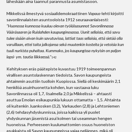
läheskään aina taannut parannusta asumistasoon.
Mikkelissä ilmestyvä sosiaalidemokraattinen
Vapaus
-lehti kirjoitti
savonlinnalaisten asunto­oloista 1912 seuraavanlaisesti:
”Huonossa kunnossa kuuluu olevan työläisasunnot Savonlinnassa
Vääräsaaren ja Ruislahden kaupunginosassa. Uunit sellaisia, että savu
tulee sisään aivan kuin savutuvissa, lattiat taas sellaisia, että sietää olla
varuillaan, ettei taita jalkojansa sekä muutenkin kosteita ja vetoisia kun
tuuli nurkista puhaltaa. Kummako, jos kaupungissa nykyisin on paljon
lapsi- ym. tautia liikkeessä.”
142
Kehityksen eräs päätepiste kuvastuu 1919 toimeenpannun
virallisen asuntolaskennan tiedoista. Savon kaupungeista
ahtaimmin asuttiin tuolloin Kuopiossa. Siellä oli keskimäärin 2,1
henkilöä asuinhuonetta kohden, kun vastaava luku
Savonlinnassa oli 1,7, Iisalmella 2,0 ja Mikkelissä – ahtaasti
asuttua Emolan esikaupunkia lukuun ottamatta – 1,5. Ahtainta
oli kuitenkin Juankosken (3,2), Varkauden (2,8) ja Lehtoniemen
(2,6) tehdasyhdyskunnissa, joissa kaikissa yli puolet
yhdyskunnan jäsenistä asui kolmen tai useamman hengen
huoneissa. Perheeseen kuulumattomien osuus huoneiston
asukkaista oli Savon kaupungeissa vajaa neljännes, mikä oli