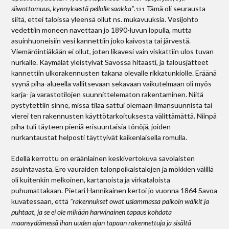
siiwottomuus, kynnyksestä pellolle saakka”
.
Tämä oli seurausta
131
siitä, ettei taloissa yleensä ollut ns. mukavuuksia. Vesijohto
vedettiin moneen navettaan jo 1890-luvun lopulla, mutta
asuinhuoneisiin vesi kannettiin joko kaivosta tai järvestä.
Viemäröintiäkään ei ollut, joten likavesi vain viskattiin ulos tuvan
nurkalle. Käymälät yleistyivät Savossa hitaasti, ja talousjätteet
kannettiin ulkorakennusten takana olevalle rikkatunkiolle. Eräänä
syynä piha-alueella vallitsevaan sekavaan vaikutelmaan oli myös
karja- ja varastotilojen suunnittelematon rakentaminen. Niitä
pystytettiin sinne, missä tilaa sattui olemaan ilmansuunnista tai
vierei ten rakennusten käyttötarkoituksesta välittämättä. Niinpä
piha tuli täyteen pieniä erisuuntaisia tönöjä, joiden
nurkantaustat helposti täyttyivät kaikenlaisella romulla.
Edellä kerrottu on eräänlainen keskivertokuva savolaisten
asuintavasta. Ero vauraiden talonpoikaistalojen ja mökkien välillä
oli kuitenkin melkoinen, kartanoista ja virkataloista
puhumattakaan. Pietari Hannikainen kertoi jo vuonna 1864 Savoa
kuvatessaan, että
”rakennukset owat usiammassa paikoin wälkit ja
puhtaat, ja se ei ole mikään harwinainen tapaus kohdata
maansydämessä ihan uuden ajan tapaan rakennettuja ja sisältä