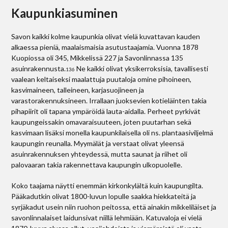
Kaupunkiasuminen
Savon kaikki kolme kaupunkia olivat vielä kuvattavan kauden
alkaessa pieniä, maalaismaisia asutustaajamia. Vuonna 1878
Kuopiossa oli 345, Mikkelissä 227 ja Savonlinnassa 135
asuinrakennusta.
Ne kaikki olivat yksikerroksisia, tavallisesti
136
vaalean keltaiseksi maalattuja puutaloja omine pihoineen,
kasvimaineen, talleineen, karjasuojineen ja
varastorakennuksineen. Irrallaan juoksevien kotieläinten takia
pihapiirit oli tapana ympäröidä lauta-aidalla. Perheet pyrkivät
kaupungeissakin omavaraisuuteen, joten puutarhan sekä
kasvimaan lisäksi monella kaupunkilaisella oli ns. plantaasiviljelmä
kaupungin reunalla. Myymälät ja verstaat olivat yleensä
asuinrakennuksen yhteydessä, mutta saunat ja riihet oli
palovaaran takia rakennettava kaupungin ulkopuolelle.
Koko taajama näytti enemmän kirkonkylältä kuin kaupungilta.
Pääkadutkin olivat 1800-luvun lopulle saakka hiekkateitä ja
syrjäkadut usein niin ruohon peitossa, että ainakin mikkeliläiset ja
savonlinnalaiset laidunsivat niillä lehmiään. Katuvaloja ei vielä