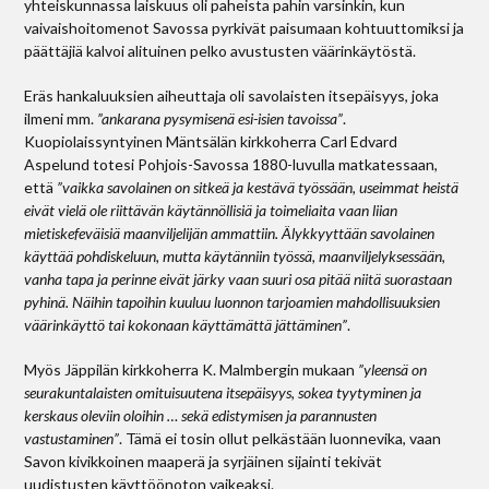
yhteiskunnassa laiskuus oli paheista pahin varsinkin, kun
vaivaishoitomenot Savossa pyrkivät paisumaan kohtuuttomiksi ja
päättäjiä kalvoi alituinen pelko avustusten väärinkäytöstä.
Eräs hankaluuksien aiheuttaja oli savolaisten itsepäisyys, joka
ilmeni mm.
”ankarana pysymisenä esi-isien tavoissa”
.
Kuopiolaissyntyinen Mäntsälän kirkkoherra Carl Edvard
Aspelund totesi Pohjois-Savossa 1880-luvulla matkatessaan,
että
”vaikka savolainen on sitkeä ja kestävä työssään, useimmat heistä
eivät vielä ole riittävän käytännöllisiä ja toimeliaita vaan liian
mietiskefeväisiä maanviljelijän ammattiin. Älykkyyttään savolainen
käyttää pohdiskeluun, mutta käytänniin työssä, maanviljelyksessään,
vanha tapa ja perinne eivät järky vaan suuri osa pitää niitä suorastaan
pyhinä. Näihin tapoihin kuuluu luonnon tarjoamien mahdollisuuksien
väärinkäyttö tai kokonaan käyttämättä jättäminen”
.
Myös Jäppilän kirkkoherra K. Malmbergin mukaan
”yleensä on
seurakuntalaisten omituisuutena itsepäisyys, sokea tyytyminen ja
kerskaus oleviin oloihin … sekä edistymisen ja parannusten
vastustaminen”
. Tämä ei tosin ollut pelkästään luonnevika, vaan
Savon kivikkoinen maaperä ja syrjäinen sijainti tekivät
uudistusten käyttöönoton vaikeaksi.