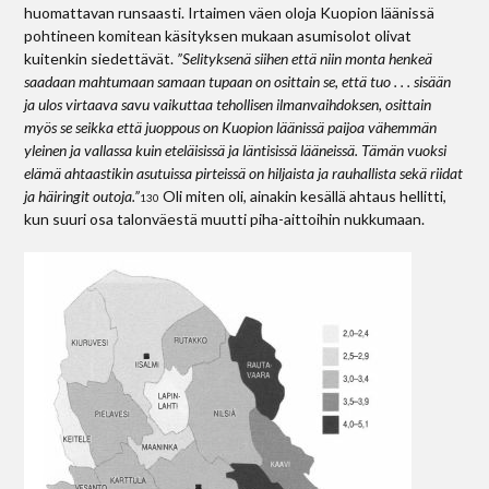
huomattavan runsaasti. Irtaimen väen oloja Kuopion läänissä
pohtineen komitean käsityksen mukaan asumisolot olivat
kuitenkin siedettävät.
”Selityksenä siihen että niin monta henkeä
saadaan mahtumaan samaan tupaan on osittain se, että tuo . . . sisään
ja ulos virtaava savu vaikuttaa tehollisen ilmanvaihdoksen, osittain
myös se seikka että juoppous on Kuopion läänissä paijoa vähemmän
yleinen ja vallassa kuin eteläisissä ja läntisissä lääneissä. Tämän vuoksi
elämä ahtaastikin asutuissa pirteissä on hiljaista ja rauhallista sekä riidat
ja häiringit outoja.”
Oli miten oli, ainakin kesällä ahtaus hellitti,
130
kun suuri osa talonväestä muutti piha­-aittoihin nukkumaan.