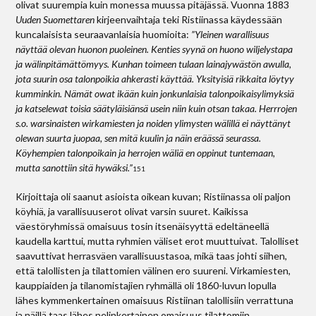
olivat suurempia kuin monessa muussa pitäjässä. Vuonna 1883
Uuden Suomettaren
kirjeenvaihtaja teki Ristiinassa käydessään
kuncalaisista seuraavanlaisia huomioita:
”Yleinen warallisuus
näyttää olevan huonon puoleinen. Kenties syynä on huono wiljelystapa
ja wälinpitämättömyys. Kunhan toimeen tulaan lainajywästön awulla,
jota suurin osa talonpoikia ahkerasti käyttää. Yksityisiä rikkaita löytyy
kumminkin. Nämät owat ikään kuin jonkunlaisia talonpoikaisylimyksiä
ja katselewat toisia säätyläisiänsä usein niin kuin otsan takaa. Herrrojen
s.o. warsinaisten wirkamiesten ja noiden ylimysten wälillä ei näyttänyt
olewan suurta juopaa, sen mitä kuulin ja näin eräässä seurassa.
Köyhempien talonpoikain ja herrojen wäliä en oppinut tuntemaan,
mutta sanottiin sitä hywäksi.”
151
Kirjoittaja oli saanut asioista oikean kuvan; Ristiinassa oli paljon
köyhiä, ja varallisuuserot olivat varsin suuret. Kaikissa
väestöryhmissä omaisuus tosin itsenäisyyttä edeltäneellä
kaudella karttui, mutta ryhmien väliset erot muuttuivat. Talolliset
saavuttivat herrasväen varallisuustasoa, mikä taas johti siihen,
että talollisten ja tilattomien välinen ero suureni. Virkamiesten,
kauppiaiden ja tilanomistajien ryhmällä oli 1860-luvun lopulla
lähes kymmenkertainen omaisuus Ristiinan talollisiin verrattuna
ja näillä taas lähes nelinkertainen omaisuus tilattomiin