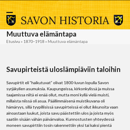
Skip
to
content
Open
Close
mobile
mobile
Muuttuva elämäntapa
menu
menu
Etusivu
»
1870–1918
»
Muuttuva elämäntapa
Savupirteistä uloslämpiäviin taloihin
Savupirtit eli ”haikutuvat” olivat 1800-luvun lopulla Savon
syrjäkylien asumuksia. Kaupungeissa, kirkonkylissä ja muissa
taajamissa niitä ei enää ollut, mutta moni kyllä vielä muisti,
millaista niissä oli asua. Päällimmäisenä muistikuvana oli
hämäryys, sillä tyypillisissä savupirteissä ei ollut ikkunoita vaan
ainoastaan luukut, joista savu päästettiin ulos ja joista myös
saatiin sisään vähän päivänvaloa. Kunnostusten yhteydessä
moneen savupirttiin tosin rakennettiin yksi tai kaksi pientä