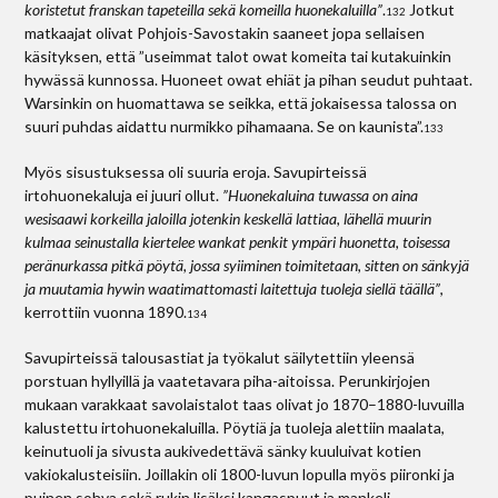
koristetut franskan tapeteilla sekä komeilla huonekaluilla”
.
Jotkut
132
matkaajat olivat Pohjois-Savostakin saaneet jopa sellaisen
käsityksen, että ”useimmat talot owat komeita tai kutakuinkin
hywässä kunnossa. Huoneet owat ehiät ja pihan seudut puhtaat.
Warsinkin on huomattawa se seikka, että jokaisessa talossa on
suuri puhdas aidattu nurmikko pihamaana. Se on kaunista”.
133
Myös sisustuksessa oli suuria eroja. Savupirteissä
irtohuonekaluja ei juuri ollut.
”Huonekaluina tuwassa on aina
wesisaawi korkeilla jaloilla jotenkin keskellä lattiaa, lähellä muurin
kulmaa seinustalla kiertelee wankat penkit ympäri huonetta, toisessa
peränurkassa pitkä pöytä, jossa syiiminen toimitetaan, sitten on sänkyjä
ja muutamia hywin waatimattomasti laitettuja tuoleja siellä täällä”
,
kerrottiin vuonna 1890.
134
Savupirteissä talousastiat ja työkalut säilytettiin yleensä
porstuan hyllyillä ja vaatetavara piha-aitoissa. Perunkirjojen
mukaan varakkaat savolaistalot taas olivat jo 1870–1880-luvuilla
kalustettu irtohuonekaluilla. Pöytiä ja tuoleja alettiin maalata,
keinutuoli ja sivusta aukivedettävä sänky kuuluivat kotien
vakiokalusteisiin. Joillakin oli 1800-luvun lopulla myös piironki ja
puinen sohva sekä rukin lisäksi kangaspuut ja mankeli.