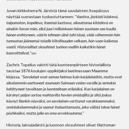
Juvan kirkkoherra N. Järvistä tämä savolaisten itsepäisyys
näyttää suorastaan tuskastuttaneen: ”
Vaativa, jäykästi käskevä,
taipumaton, kopeileva, itseensä luottava, oikeuttansa kiistelevä on
ainakin Savon mies, eikä juuri milloinkaan hänen suustaan saa kuulla
hänen erehtyneen, väärin tehneen siinä tahi tässä, vielä vähemmän hän
tunnustaa jääneensä toiselle kiitollisuuden velkaan, hän vaan kaikessa
vaatii. Historialliset olosuhteet tuohon malliin kaiketikin hänet
kaavoittelivat.”
160
Zachris Topelius valotti tätä luonteen­piirteen historiallista
taustaa 1876 koulujen oppikirjaksi laatimassaan Maamme
kirjassa.
”Savolaiset ovat samaa heimoa kuin karjalaisetkin, mutta ovat
aikaisemmin asettuneet asumaan Saimaan vesien varsille ja sentakia
kehittyneet tavoiltaan ja luonteeltaan erilaisiksi. Kun karjalainen on
kärsinyt paijon sortoa mahtavilta hovien omistajilta ja siitä joskus
käynyt liiankin nöyräksi, on savolainen varttunut varakkaammaksi,
omintakeisemmaksi ja saanut itseluottamusta, joka välistä tekee hänet
pöyhkeäksi, mutta jolla on oma arvokkuutensa.”
Historia, lainsäädäntö ja luonnon olosuhteet olivat tilattoman