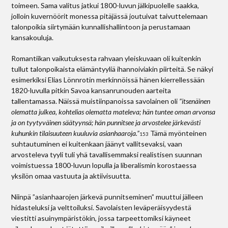
toimeen. Sama valitus jatkui 1800-luvun jälkipuolelle saakka,
jolloin kuvernöörit monessa pitäjässä joutuivat taivuttelemaan
talonpoikia siirtymään kunnallishallintoon ja perustamaan
kansakouluja.
Romantiikan vaikutuksesta rahvaan yleiskuvaan oli kuitenkin
tullut talonpoikaista elämäntyyliä ihannoiviakin piirteitä. Se näkyi
esimerkiksi Elias Lönnrotin merkinnöissä hänen kierrellessään
1820-luvulla pitkin Savoa kansanrunouden aarteita
tallentamassa. Näissä muistiinpanoissa savolainen oli
”itsenäinen
olematta julkea, kohtelias olematta mateleva; hän tuntee oman arvonsa
ja on tyytyväinen säätyynsä; hän punnitsee ja arvostelee järkevästi
kuhunkin tilaisuuteen kuuluvia asianhaaroja.”
Tämä myönteinen
153
suhtautuminen ei kuitenkaan jäänyt vallitsevaksi, vaan
arvosteleva tyyli tuli yhä tavallisemmaksi realistisen suunnan
voimistuessa 1800-luvun lopulla ja liberalismin korostaessa
yksilön omaa vastuuta ja aktiivisuutta.
Niinpä ”asianhaarojen järkevä punnitseminen” muuttui jälleen
hidasteluksi ja velttoiluksi. Savolaisten leväperäisyydestä
viestitti asuinympäristökin, jossa tarpeettomiksi käyneet