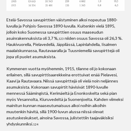
Etelä-Savossa savupirttien väistyminen alkoi nopeutua 1880-
luvulla ja Pohjois-Savossa 1890-luvulla. Kuitenkin vielä 1895,
jolloin koko Suomessa savupirttien osuus maaseudun
asuinrakennuksista oli 3,7 %,
niiden osuus Savossa oli 26,3 %.
123
Haukivuorella, Pielavedellä, Jäppilässä, Lapinlahdella, Iisalmen
maalaiskunnassa, Rautavaaralla ja Tuusniemellä savupirttejä oli
jopa yli puolet asumuksista.
Kymmenen vuotta myöhemmin, 1915, tilanne oli jo kokonaan
erilainen, sillä savupirttisaarekkeina erottuivat enää Pielavesi,
Kaavi ja Rautavaara. Niissä savupirttejä oli vielä noin neljännes
asumuksista. Kokonaan savupirtit hävisivät 1890-luvulle
mennessä Säämingistä, Kerimäeltä ja Enonkoskelta sekä pian
myös Vesannolta, Kiuruvedeltä ja Suonenjoelta. Kahden viimeksi
mainitun kunnan maaseutumaisuus alkoi noihin aikoihin
muutenkin hävitä, sillä 1900-luvun alussa niissä olevat
asutuskeskukset, ainoina Savossa, julistettiin taajaväkisiksi
yhdyskunniksi.
124