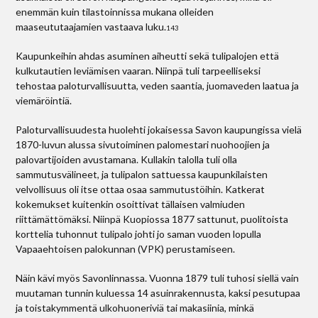
enemmän kuin tilastoinnissa mukana olleiden
maaseututaajamien vastaava luku.
143
Kaupunkeihin ahdas asuminen aiheutti sekä tulipalojen että
kulkutautien leviämisen vaaran. Niinpä tuli tarpeelliseksi
tehostaa paloturvallisuutta, veden saantia, juomaveden laatua ja
viemäröintiä.
Paloturvallisuudesta huolehti jokaisessa Savon kaupungissa vielä
1870-luvun alussa sivutoiminen palomestari nuohoojien ja
palovartijoiden avustamana. Kullakin talolla tuli olla
sammutusvälineet, ja tulipalon sattuessa kaupunkilaisten
velvollisuus oli itse ottaa osaa sammutustöihin. Katkerat
kokemukset kuitenkin osoittivat tällaisen valmiuden
riittämättömäksi. Niinpä Kuopiossa 1877 sattunut, puolitoista
korttelia tuhonnut tulipalo johti jo saman vuoden lopulla
Vapaaehtoisen palokunnan (VPK) perustamiseen.
Näin kävi myös Savonlinnassa. Vuonna 1879 tuli tuhosi siellä vain
muutaman tunnin kuluessa 14 asuinrakennusta, kaksi pesutupaa
ja toistakymmentä ulkohuoneriviä tai makasiinia, minkä