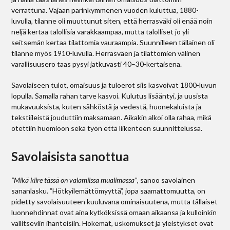
verrattuna. Vajaan parinkymmenen vuoden kuluttua, 1880-
luvulla, tilanne oli muuttunut siten, että herrasväki oli enää noin
neljä kertaa talollisia varakkaampaa, mutta talolliset jo yli
seitsemän kertaa tilattomia vauraampia. Suunnilleen tällainen oli
tilanne myös 1910-luvulla. Herrasväen ja tilattomien välinen
varallisuusero taas pysyi jatkuvasti 40–30-kertaisena.
Savolaiseen tulot, omaisuus ja tuloerot siis kasvoivat 1800-luvun
lopulla. Samalla rahan tarve kasvoi. Kulutus lisääntyi, ja uusista
mukavuuksista, kuten sähköstä ja vedestä, huonekaluista ja
tekstiileistä jouduttiin maksamaan. Aikakin alkoi olla rahaa, mikä
otettiin huomioon sekä työn että liikenteen suunnittelussa.
Savolaisista sanottua
”Mikä kiire tässä on valamiissa mualimassa”
, sanoo savolainen
sananlasku. ”Hötkyilemättömyyttä”, jopa saamattomuutta, on
pidetty savolaisuuteen kuuluvana ominaisuutena, mutta tällaiset
luonnehdinnat ovat aina kytköksissä omaan aikaansa ja kulloinkin
vallitseviin ihanteisiin. Hokemat, uskomukset ja yleistykset ovat