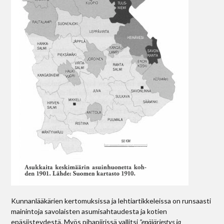
Kunnanlääkärien kertomuksissa ja lehtiartikkeleissa on runsaasti
mainintoja savolaisten asumisahtaudesta ja kotien
epäsiisteydestä. Myös pihapiirissä vallitsi
”epäjärjestys ja