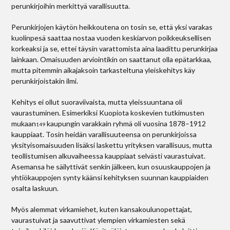
perunkirjoihin merkittyä varallisuutta.
Perunkirjojen käytön heikkoutena on tosin se, että yksi varakas
kuolinpesä saattaa nostaa vuoden keskiarvon poikkeuksellisen
korkeaksi ja se, ettei täysin varattomista aina laadittu perunkirjaa
lainkaan. Omaisuuden arviointikin on saattanut olla epätarkkaa,
mutta pitemmin aikajaksoin tarkasteltuna yleiskehitys käy
perunkirjoistakin ilmi.
Kehitys ei ollut suoraviivaista, mutta yleissuuntana oli
vaurastuminen. Esimerkiksi Kuopiota koskevien tutkimusten
mukaan
kaupungin varakkain ryhmä oli vuosina 1878–1912
149
kauppiaat. Tosin heidän varallisuuteensa on perunkirjoissa
yksityisomaisuuden lisäksi laskettu yrityksen varallisuus, mutta
teollistumisen alkuvaiheessa kauppiaat selvästi vaurastuivat.
Asemansa he säilyttivät senkin jälkeen, kun osuuskauppojen ja
yhtiökauppojen synty käänsi kehityksen suunnan kauppiaiden
osalta laskuun.
Myös alemmat virkamiehet, kuten kansakoulunopettajat,
vaurastuivat ja saavuttivat ylempien virkamiesten sekä