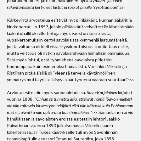
piharakennukset jätettiin paikoilleen
”lynkistymään” ja uuden
rakentamisesta kertyneet lastut ja roskat pihalle ”rysöttämään”
.
154
Kärkevintä arvostelua esittivät nyt piirilääkärit, kunnanlääkärit ja
kirkkoherrat. Jo 1857, jolloin piirilääkärit velvoitettiin lähettämään
lääkintöhallitukselle tietoja myös väestön luonteesta,
vuosikertomuksiin kertyi savolaisista kymmeniä laatumääreitä,
joista valtaosa oli kielteisiä. Hyväluontoisuus tuotiin taas esille,
mutta velttous oli nytkin savolaisrahvaan leimallisin ominaisuus.
Siitä myös johtui, että työmiehenä savolaista pidettiin
huonompana kuin esimerkiksi hämäläistä. Varsinkin Mikkelin ja
Ristiinan pitäjäläisillä oli ”yleensä terve ja käytännöllinen
ymmärrys mutta yritteliäisyys kääntyneenä väärään suuntaan”.
155
Arvioita esitettiin myös sanomalehdissä.
Savo-Karjalainen
kirjoitti
vuonna 1888:
”Onhan se tunnettu asia, etteiwät nämä (Savon miehet)
ole niin taitawia kirwestyön tekijöitä eikä niin kätewiä kuin Pohjanmaan
miehet, eiwätkä niin uutteroita kuin hämäläiset.”
Samanlainen arvio
156
hämäläisten ja savolaisten eroista esitettiin lehtori Jaakko
Päivärinnan vuonna 1890 julkaisemassa Mikkelin läänin
kalenterissa.
Tukea käsitykselle tuli myös Savonlinnan
157
tuomiokapitulin asessori Emanuel Saurenilta, joka 1898