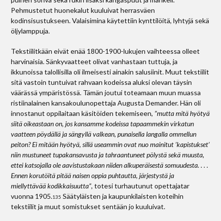
Pehmustetut huonekalut kuuluivat herrasväen
kodinsisustukseen. Valaisimina käytettiin kynttilöitä, lyhty­jä sekä
öljylamppuja.
Tekstiilitkään eivät enää 1800-1900-lukujen vaihteessa olleet
harvinaisia. Sänkyvaatteet olivat vanhastaan tuttuja, ja
ikkunoissa talollisilla oli ilmeisesti ainakin salusiinit. Muut tekstiilit
sitä vastoin tuntuivat rahvaan kodeissa aluksi olevan täysin
väärässä ympäristössä. Tämän joutui toteamaan muun muassa
ristiinalainen kansakoulunopettaja Augusta Demander. Hän oli
innostanut oppilaitaan käsitöiden tekemiseen,
”mutta mitä hyötyä
siitä oikeastaan on, jos kansamme kodeissa tapaammekin virkatun
vaatteen pöydällä ja sängyllä valkean, punaisella langalla ommellun
peiton? Ei mitään hyötyä, sillä useammin ovat nuo mainitut ’kapistukset’
niin mustuneet tupakansavusta ja tahraantuneet pölystä sekä muusta,
ettei katsojalla ole aavistustakaan niiden alkuperäisestä somuudesta. . . .
Ennen korutöitä pitää naisen oppia puhtautta, järjestystä ja
miellyttävää kodikkaisuutta”
, totesi turhautunut opettajatar
vuonna 1905.
Säätyläisten ja kaupunkilaisten koteihin
135
tekstiilit ja muut somistukset sentään jo kuuluivat.