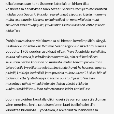
julkaisemassaan koko Suomen luterilaisen kirkon tilaa
koskevassa selvityksessään totesi:
”Ahkeruuteen ja toimellisuuteen
nähden ovat Savon ja Karjalan seurakunnat ylipäänsä jäljellä maamme
muita seurakuntia. Useassa paikoin näissä on maanviljelys ja muut
elinkeinot vielä takapajulla, ja varsinkin tilaton kansa on veltto ja usein
laiska.”
158
Pohjoissavolaisten yleiskuvassa oli hieman keveämpiäkin sävyjä.
Iisalmen kunnanlääkäri Wolmar Svanbergin vuosikertomuksessa
vuodelta 1903 seudun asukkaat olivat
”kevytluontoisia, puheliaita,
seuraa rakastavia ja erittäin vieraanvaraisia, niin että hetkellinen
seurustelu heidän kanssaan on mieluista, mutta toiselta puolen (taas
tulevat esille tyypilliset savolaisominaisuudet) ovat he huonosti sanansa
pitäviä, Laiskoja, hetkellisiä ja taipuvaisia mukavuuteen”. Lisäksi hän oli
todennut, että ”yritteliäisyys ja tarmo puuttuu” ja että ”on ihan
masentava nähdä mitenkä etenkin tilaton väestö viikko­ ja
kuukausimääriä istuu ihan toimettomana kädet ristissä”
.
159
Luonnearvioiden taustalla olikin usein Savon runsaan tilattoman
väen ongelma, jonka ratkaisemiseen juuri tuolloin alettiin
kiinnittää huomiota. Työntekoa ja ahkeruutta ihannoivassa