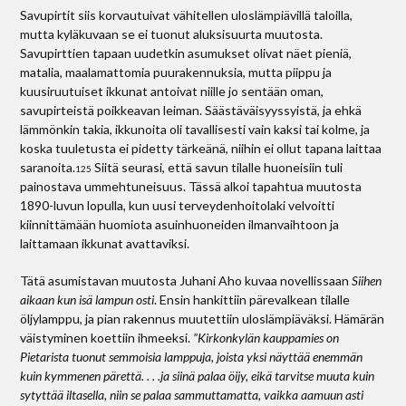
Savupirtit siis korvautuivat vähitellen uloslämpiävillä taloilla,
mutta kyläkuvaan se ei tuonut aluksisuurta muutosta.
Savupirttien tapaan uudetkin asumukset olivat näet pieniä,
matalia, maalamattomia puurakennuksia, mutta piippu ja
kuusiruutuiset ikkunat antoivat niille jo sentään oman,
savupirteistä poikkeavan leiman. Säästäväisyyssyistä, ja ehkä
lämmönkin takia, ikkunoita oli tavallisesti vain kaksi tai kolme, ja
koska tuuletusta ei pidetty tärkeänä, niihin ei ollut tapana laittaa
saranoita.
Siitä seurasi, että savun tilalle huoneisiin tuli
125
painostava ummehtuneisuus. Tässä alkoi tapahtua muutosta
1890-luvun lopulla, kun uusi terveydenhoitolaki velvoitti
kiinnittämään huomiota asuinhuoneiden ilmanvaihtoon ja
laittamaan ikkunat avattaviksi.
Tätä asumistavan muutosta Juhani Aho kuvaa novellissaan
Siihen
aikaan kun isä lampun osti
. Ensin hankittiin pärevalkean tilalle
öljylamppu, ja pian rakennus muutettiin uloslämpiäväksi. Hämärän
väistyminen koettiin ihmeeksi.
”Kirkonkylän kauppamies on
Pietarista tuonut semmoisia lamppuja, joista yksi näyttää enemmän
kuin kymmenen pärettä. . . .ja siinä palaa öijy, eikä tarvitse muuta kuin
sytyttää iltasella, niin se palaa sammuttamatta, vaikka aamuun asti