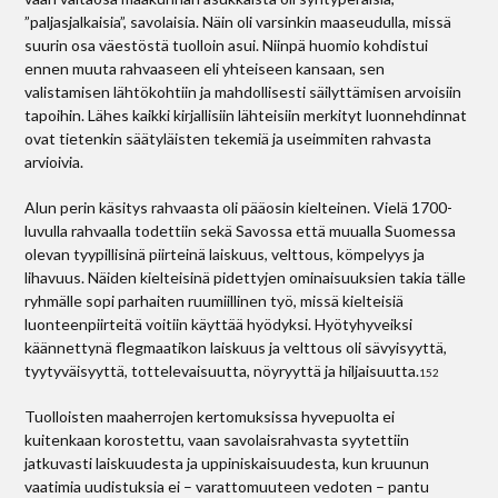
”paljasjalkaisia”, savolaisia. Näin oli varsinkin maaseudulla, missä
suurin osa väestöstä tuolloin asui. Niinpä huomio kohdistui
ennen muuta rahvaaseen eli yhteiseen kansaan, sen
valistamisen lähtökohtiin ja mahdollisesti säilyttämisen arvoisiin
tapoihin. Lähes kaikki kirjallisiin lähteisiin merkityt luonnehdinnat
ovat tietenkin säätyläisten tekemiä ja useimmiten rahvasta
arvioivia.
Alun perin käsitys rahvaasta oli pääosin kielteinen. Vielä 1700-
luvulla rahvaalla todettiin sekä Savossa että muualla Suomessa
olevan tyypillisinä piirteinä laiskuus, velttous, kömpelyys ja
lihavuus. Näiden kielteisinä pidettyjen ominaisuuksien takia tälle
ryhmälle sopi parhaiten ruumiillinen työ, missä kielteisiä
luonteenpiirteitä voitiin käyttää hyödyksi. Hyötyhyveiksi
käännettynä flegmaatikon laiskuus ja velttous oli sävyisyyttä,
tyytyväisyyttä, tottelevaisuutta, nöyryyttä ja hiljaisuutta.
152
Tuolloisten maaherrojen kertomuksissa hyvepuolta ei
kuitenkaan korostettu, vaan savolaisrahvasta syytettiin
jatkuvasti laiskuudesta ja uppiniskaisuudesta, kun kruunun
vaatimia uudistuksia ei – varattomuuteen vedoten – pantu