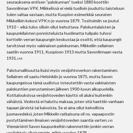
seurauksena entisen ”palokunnan” tueksi 1880 koottiin
Savonlinnan VPK. Mikkelissä ei vielä tuolloin jouduttu taisteluun
tulen valtaa vastaan, mutta Kuopion esimerkkiä seuraten
Mikkelikin kokosi VPK:n jo vuonna 1879. Tositoimiin se joutui
1910 – eikä tulos silloin ollut kehuttava. Palokuntalaisten ja
kaupunkilaisten ponnisteluista huolimatta tulipalo tuhosi
korttelin verran kaupungin keskustaa ja osoitti, että kaupungit
tarvitsivat myös vakinaisen palokunnan. Mikkeliin sellainen
saatiin vuonna 1911, Kuopioon 1913 mutta Savonlinnaan vasta
1931.
144
Paloturvallisuutta lisäsi myös vesijohtoverkon rakentaminen.
Sellainen oli saatu Helsinkiin jo vuonna 1875, mutta Savon
kaupungeissa tämä uudistus toteutettiin vasta vakinaisten
palokuntien perustamisen jälkeen 1900-luvun alkupuolella.
Kotitalouksissa vesijohtoveden käyttö oli aluksi kuitenkin
vähäistä. Vedestä ei haluttu maksaa, joten sitä haettiin vanhaan
tapaan järvistä tai kaivoista. Se ei aina ollut kelvollista
juomavedeksi, joten Mikkelin ratkaisuna oli ns. vapaapostin
pystyttäminen ilmaisen vesijohtoveden saantia varten.
145
Viemäröinti Savon kaupunkeihin rakennettiin jonkin verran
vesijohtoja aikaisemmin, mihin vuoden 1879