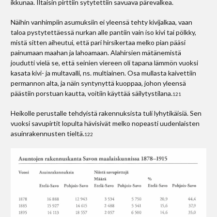
ikkunaa. Iltaisin pirttiin sytytettiin savuava pärevalkea.
Näihin vanhimpiin asumuksiin ei yleensä tehty kivijalkaa, vaan
taloa pystytettäessä nurkan alle pantiin vain iso kivi tai pölkky,
mistä sitten aiheutui, että pari hirsikertaa melko pian pääsi
painumaan maahan ja lahoamaan. Alahirsien mätänemistä
joudutti vielä se, että seinien viereen oli tapana lämmön vuoksi
kasata kivi- ja multavalli, ns. multiainen. Osa mullasta kaivettiin
permannon alta, ja näin syntynyttä kuoppaa, johon yleensä
päästiin porstuan kautta, voitiin käyttää säilytystilana.
121
Heikolle perustalle tehdyistä rakennuksista tuli lyhytikäisiä. Sen
vuoksi savupirtit lopulta hävisivät melko nopeasti uudenlaisten
asuinrakennusten tieltä.
122