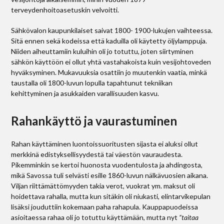
terveydenhoitoasetuskin velvoitti.
Sähkövalon kaupunkilaiset saivat 1800- 1900-lukujen vaihteessa.
Sitä ennen sekä kodeissa että kaduilla oli käytetty öljylamppuja.
Niiden aiheuttamiin kuluihin oli jo totuttu, joten siirtyminen
sähkön käyttöön ei ollut yhtä vastahakoista kuin vesijohtoveden
hyväksyminen. Mukavuuksia osattiin jo muutenkin vaatia, minkä
taustalla oli 1800-luvun lopulla tapahtunut tekniikan
kehittyminen ja asukkaiden varallisuuden kasvu.
Rahankäyttö ja vaurastuminen
Rahan käyttäminen luontoissuoritusten sijasta ei aluksi ollut
merkkinä edistyksellisyydestä tai väestön vauraudesta.
Pikemminkin se kertoi huonosta vuodentulosta ja ahdingosta,
mikä Savossa tuli selvästi esille 1860-luvun nälkävuosien aikana.
Viljan riittämättömyyden takia verot, vuokrat ym. maksut oli
hoidettava rahalla, mutta kun sitäkin oli niukasti, elintarvikepulan
lisäksi jouduttiin kokemaan paha rahapula. Kauppapuodeissa
asioitaessa rahaa oli jo totuttu käyttämään, mutta nyt
”taitaa