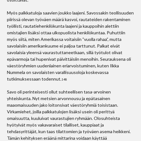
Myös palkkatuloja saavien joukko laajeni. Savossakin teollisuuden
piirissä olevan työväen määrä kasvoi, rautateiden rakentaminen
työllisti, rautatiehenkilökunta laajeni ja kauppoihin alettiin
omistajien lisäksi ottaa ulkopuolista henkilökuntaa. Puhuttiin
myös siitä, miten Amerikassa voitaisiin ”vuolla rahaa”, mutta
savolaisiin amerikankuume ei paljoa tarttunut. Palkat eivät
savolaisia yleensä vaurastuttaneetkaan, sillä työtulot olivat
epävarmoja tai hupenivat päivittäisiin menoihin. Seurauksena oli
väestöryhmien uudenlainen eriarvoistuminen, kuten Ilkka
Nummela on savolaisten varallisuusoloja koskevassa
tutkimuksessaan todennut.
148
Savo oli perinteisesti ollut suhteellisen tasa-arvoinen
yhteiskunta. Nyt metsien arvonnousu ja epätasainen
maaomaisuuden jako loitonsivat väestöryhmiä toisistaan.
Virkamiehet, joilla palkkatulojen lisäksi usein oli perittyä
omaisuutta, kuuluivat vaurastujien ryhmään. Olosuhteista
hyötyivät myös vakavaraiset tilalliset, kauppiaat ja
tehdasyrittäjät, kun taas tilattomien ja työväen asema heikkeni.
Tämän kehityksen eräänä mittarina voidaan käyttää