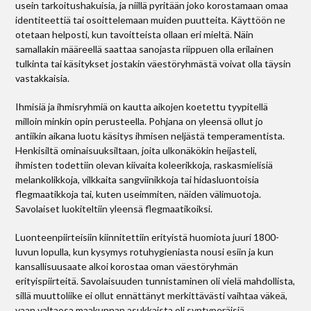
usein tarkoitushakuisia, ja niillä pyritään joko korostamaan omaa
identiteettiä tai osoittelemaan muiden puutteita. Käyttöön ne
otetaan helposti, kun tavoitteista ollaan eri mieltä. Näin
samallakin määreellä saattaa sanojasta riippuen olla erilainen
tulkinta tai käsitykset jostakin väestöryhmästä voivat olla täysin
vastakkaisia.
Ihmisiä ja ihmisryhmiä on kautta aikojen koetettu tyypitellä
milloin minkin opin perusteella. Pohjana on yleensä ollut jo
antiikin aikana luotu käsitys ihmisen neljästä temperamentista.
Henkisiltä ominaisuuksiltaan, joita ulkonäkökin heijasteli,
ihmisten todettiin olevan kiivaita koleerikkoja, raskasmielisiä
melankolikkoja, vilkkaita sangviinikkoja tai hidasluontoisia
flegmaatikkoja tai, kuten useimmiten, näiden välimuotoja.
Savolaiset luokiteltiin yleensä flegmaatikoiksi.
Luonteenpiirteisiin kiinnitettiin erityistä huomiota juuri 1800-
luvun lopulla, kun kysymys rotuhygieniasta nousi esiin ja kun
kansallisuus­aate alkoi korostaa oman väestöryhmän
erityispiirteitä. Savolaisuuden tunnistaminen oli vielä mahdollista,
sillä muuttoliike ei ollut ennättänyt merkittävästi vaihtaa väkeä,
vaan valtaosa maakunnan asukkaista oli syntyperäisiä,