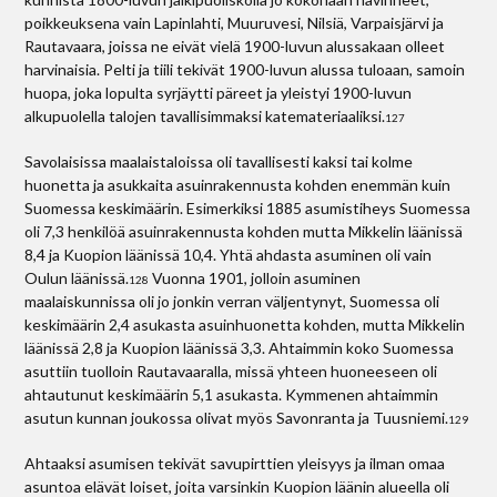
poikkeuksena vain Lapinlahti, Muuruvesi, Nilsiä, Varpaisjärvi ja
Rautavaara, joissa ne eivät vielä 1900-luvun alussakaan olleet
harvinaisia. Pelti ja tiili tekivät 1900-luvun alussa tuloaan, samoin
huopa, joka lopulta syrjäytti päreet ja yleistyi 1900-luvun
alkupuolella talojen tavallisimmaksi katemateriaaliksi.
127
Savolaisissa maalaistaloissa oli tavallisesti kaksi tai kolme
huonetta ja asukkaita asuinrakennusta kohden enemmän kuin
Suomessa keskimäärin. Esimerkiksi 1885 asumistiheys Suomessa
oli 7,3 henkilöä asuinrakennusta kohden mutta Mikkelin läänissä
8,4 ja Kuopion läänissä 10,4. Yhtä ahdasta asuminen oli vain
Oulun läänissä.
Vuonna 1901, jolloin asuminen
128
maalaiskunnissa oli jo jonkin verran väljentynyt, Suomessa oli
keskimäärin 2,4 asukasta asuinhuonetta kohden, mutta Mikkelin
läänissä 2,8 ja Kuopion läänissä 3,3. Ahtaimmin koko Suomessa
asuttiin tuolloin Rautavaaralla, missä yhteen huoneeseen oli
ahtautunut keskimäärin 5,1 asukasta. Kymmenen ahtaimmin
asutun kunnan joukossa olivat myös Savonranta ja Tuusniemi.
129
Ahtaaksi asumisen tekivät savupirttien yleisyys ja ilman omaa
asuntoa elävät loiset, joita varsinkin Kuopion läänin alueella oli