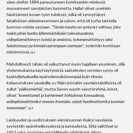
väen oloihin 1884 paneutuneen komiteankin mielestä
muovanneet savolaisten luonnetta. Hallat olivat useinkin
hävittäneet kovan työn tulokset, mikä oli synnyttänyt
fatalistisen elämänasenteen ja uskon, että oli turha taistella
luonnon voimia vastaan.
”Tämän kautta on syntynyt velttous, joka
tuskin pitää huolta lähimmästäkään tulevaisuudesta,
välinpitämättömyys työstä ja ansioista, kykenemättömyys sekä
haluttomuus pyrkimään parempaan asemaan”
, todettiin komitean
mietinnössä.
161
Mahdollisesti tähän oli vaikuttanut myös hajallaan asuminen, sillä
yhdenmukaista käyttäytymistä säätelevien normien synty oli
kaskiviljelyalueilla epätodennäköisempää kuin tiheän
kyläasutuksen seuduilla.
Näin joistakin savolaistalollisista oli
162
tullut ”piällysmiehiä”, mutta Savon suurin väestöryhmä, loiset,
olivat
”kowettuneet ja karhenneet kohtalonsa kowuudessa,
wälinpitämättömiksi omasta itsestään, usiasti huolimattomiksi kunnian
tunnostaan”
.
163
Laiskuuden ja uudistuksien vieroksunnan lisäksi savolaisia
syytettiin epärehellisyydestä ja kateudesta. Siitä valittivat jo
1857 sekä Joroisten että Mikkelin piirilääkärit. Myös