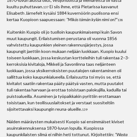
1870-luvun alussa ollut, vesijohdoista ja viemäreistä oli vasta
kuultu puhuttavan.
Ei siis ihme, että Pietarissa kasvanut
137
Elisabeth Järnefelt kysäisi 1884 kuvernöörin puolisona ensi
kertaa Kuopioon saapuessaan:
”Mikäs tämän kylän nimi on?”
138
Kuitenkin Kuopio oli jo tuolloin kaupunkimaisempi kuin Savon
muut kaupungit. Erilaistumisen perustana oli vuonna 1856
vahvistettu kaupunkien yleinen rakennusjärjestys, jossa
kaupungit jaettiin koon mukaan neljään luokkaan. Kuopio kuului
toiseen luokkaan, jossa keskustan kortteleihin tuli rakentaa 2–3-
kerroksisia kivitaloja, Mikkeli ja Savonlinna taas neljänteen
luokkaan, jossa yksikerroksisten puutalojen rakentaminen oli
sallittua koko kaupunkialueella. Erilaisuutta toi myös se, että
kivitalot saatiin rakentaa pääty päätyä vasten, mutta puutalot
tuli rakentaa harvaan ja erottaa toisistaan palokujilla, kaduilla tai
puistoalueilla. Asuminen ja työpaikkakin pyrittiin erottamaan
toisistaan, kun teollisuuslaitokset ja verstaat suositeltiin
sijoitettavaksi kaupungin reuna-alueille.
139
Näiden määräysten mukaisesti Kuopio sai ensimmäiset kiviset
asuinrakennuksensa 1870-luvun lopulla. Kuopiossa
kaupunkilaisten silmä ei niihin heti tottunut. Kirjoitettiin:
”Wasta