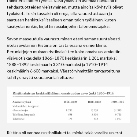
toimihenkilöiden ryhmiä. Käsityöläisten asemaa hankaloitti
tehdastuotteiden yleistyminen, mutta ainoita köyhtyjiä olivat
työläiset. Tosin tässäkin oli eroja, sillä vaurastuttuaan ja
saatuaan hankituksi itselleen oman talon työläinen, kuten
käsityöläinenkin, kirjattiin asiakirjoihin talonomistajaksi.
Savon maaseudulla vaurastuminen eteni samansuuntaisesti.
Eteläsavolainen Ristiina on tästä eräänä esimerkkinä.
Perunkirjojen mukaan ristiinalaisten koko omaisuus arvioitiin
viisivuotiskaudella 1866–1870 keskimäärin 1 281 markaksi,
1888–1892 keskimäärin 3 310 markaksi ja 1910–1914
keskimäärin 6 608 markaksi. Väestöryhmittäin tarkasteltuna
kehitys näytti seuraavanlaiselta:
150
Ristiina oli vanhaa rusthollialuetta, minkä takia varallisuuserot