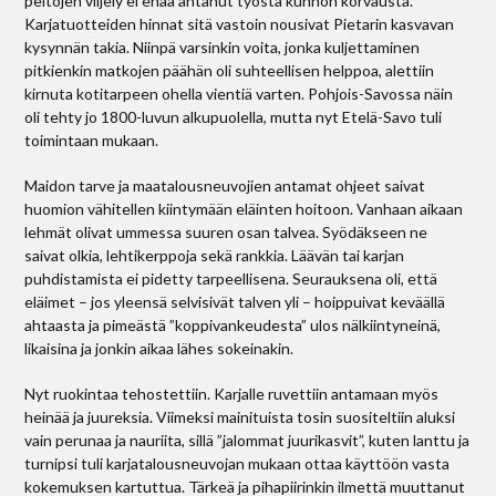
peltojen viljely ei enää antanut työstä kunnon korvausta.
Karjatuotteiden hinnat sitä vastoin nousivat Pietarin kasvavan
kysynnän takia. Niinpä varsinkin voita, jonka kuljettaminen
pitkienkin matkojen päähän oli suhteellisen helppoa, alettiin
kirnuta kotitarpeen ohella vientiä varten. Pohjois-Savossa näin
oli tehty jo 1800-luvun alkupuolella, mutta nyt Etelä-Savo tuli
toimintaan mukaan.
Maidon tarve ja maatalousneuvojien antamat ohjeet saivat
huomion vähitellen kiintymään eläinten hoitoon. Vanhaan aikaan
lehmät olivat ummessa suuren osan talvea. Syödäkseen ne
saivat olkia, lehtikerppoja sekä rankkia. Läävän tai karjan
puhdistamista ei pidetty tarpeellisena. Seurauksena oli, että
eläimet – jos yleensä selvisivät talven yli – hoippuivat keväällä
ahtaasta ja pimeästä ”koppivankeudesta” ulos nälkiintyneinä,
likaisina ja jonkin aikaa lähes sokeinakin.
Nyt ruokintaa tehostettiin. Karjalle ruvettiin antamaan myös
heinää ja juureksia. Viimeksi mainituista tosin suositeltiin aluksi
vain perunaa ja nauriita, sillä ”jalommat juurikasvit”, kuten lanttu ja
turnipsi tuli karjatalousneuvojan mukaan ottaa käyttöön vasta
kokemuksen kartuttua. Tärkeä ja pihapiirinkin ilmettä muuttanut