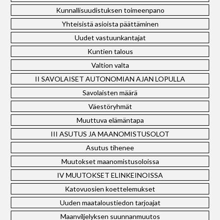
Kunnallisuudistuksen toimeenpano
Yhteisistä asioista päättäminen
Uudet vastuunkantajat
Kuntien talous
Valtion valta
II SAVOLAISET AUTONOMIAN AJAN LOPULLA
Savolaisten määrä
Väestöryhmät
Muuttuva elämäntapa
III ASUTUS JA MAANOMISTUSOLOT
Asutus tihenee
Muutokset maanomistusoloissa
IV MUUTOKSET ELINKEINOISSA
Katovuosien koettelemukset
Uuden maataloustiedon tarjoajat
Maanviljelyksen suunnanmuutos