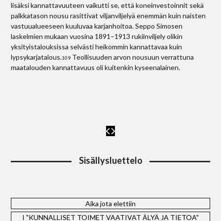
lisäksi kannattavuuteen vaikutti se, että koneinvestoinnit sekä
palkkatason nousu rasittivat viljanviljelyä enemmän kuin naisten
vastuualueeseen kuuluvaa karjanhoitoa. Seppo Simosen
laskelmien mukaan vuosina 1891–1913 rukiinviljely olikin
yksityistalouksissa selvästi heikommin kannattavaa kuin
lypsykarjatalous.
Teollisuuden arvon nousuun verrattuna
109
maatalouden kannattavuus oli kuitenkin kyseenalainen.
Sisällysluettelo
Aika jota elettiin
I "KUNNALLISET TOIMET VAATIVAT ÄLYÄ JA TIETOA"