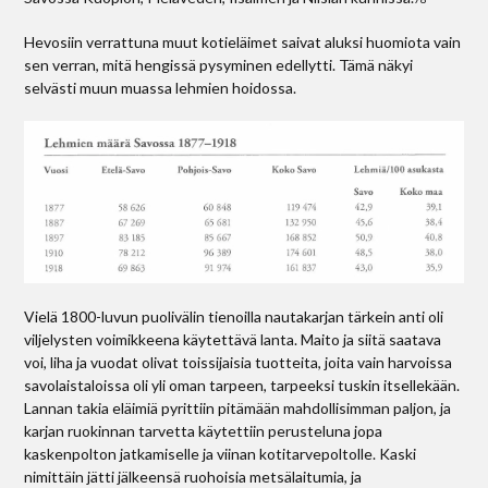
Hevosiin verrattuna muut kotieläimet saivat aluksi huomiota vain
sen verran, mitä hengissä pysyminen edellytti. Tämä näkyi
selvästi muun muassa lehmien hoidossa.
Vielä 1800-luvun puolivälin tienoilla nautakarjan tärkein anti oli
viljelysten voimikkeena käytettävä lanta. Maito ja siitä saatava
voi, liha ja vuodat olivat toissijaisia tuotteita, joita vain harvoissa
savolaistaloissa oli yli oman tarpeen, tarpeeksi tuskin itsellekään.
Lannan takia eläimiä pyrittiin pitämään mahdollisimman paljon, ja
karjan ruokinnan tarvetta käytettiin perusteluna jopa
kaskenpolton jatkamiselle ja viinan kotitarvepoltolle. Kaski
nimittäin jätti jälkeensä ruohoisia metsälaitumia, ja