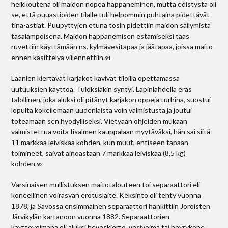
heikkoutena oli maidon nopea happaneminen, mutta edistystä oli
se, että puuastioiden tilalle tuli helpommin puhtaina pidettävät
tina-astiat. Puupyttyjen etuna tosin pidettiin maidon säilymistä
tasalämpöisenä. Maidon happanemisen estämiseksi taas
ruvettiin käyttämään ns. kylmävesitapaa ja jäätapaa, joissa maito
ennen käsittelyä viilennettiin.
91
Läänien kiertävät karjakot kävivät tiloilla opettamassa
uutuuksien käyttöä. Tuloksiakin syntyi. Lapinlahdella eräs
talollinen, joka aluksi oli pitänyt karjakon oppeja turhina, suostui
lopulta kokeilemaan uudenlaista voin valmistusta ja joutui
toteamaan sen hyödylliseksi. Vietyään ohjeiden mukaan
valmistettua voita Iisalmen kauppalaan myytäväksi, hän sai siitä
11 markkaa leiviskää kohden, kun muut, entiseen tapaan
toimineet, saivat ainoastaan 7 markkaa leiviskää (8,5 kg)
kohden.
92
Varsinaisen mullistuksen maitotalouteen toi separaattori eli
koneellinen voirasvan erotuslaite. Keksintö oli tehty vuonna
1878, ja Savossa ensimmäinen separaattori hankittiin Joroisten
Järvikylän kartanoon vuonna 1882. Separaattorien
käyttövoimana oli aluksi hevoskierto, vesivoima tai höyrykone,