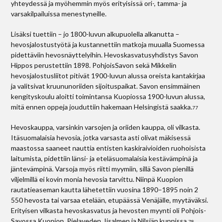
yhteydessä ja myöhemmin myös erityisissä ori-, tamma- ja
varsakilpailuissa menestyneille.
Lisäksi tuettiin – jo 1800-luvun alkupuolella alkanutta –
hevosjalostustyötä ja kustannettiin matkoja muualla Suomessa
pidettäviin hevosnäyttelyihin. Hevoskasvatusyhdistys Savon
Hippos perustettiin 1898. Pohjois­Savon sekä Mikkelin
hevosjalostusliitot pitivät 1900-luvun alussa oreista kantakirjaa
ja valitsivat kruununoriiden sijoituspaikat. Savon ensimmäinen
kengityskoulu aloitti toimintansa Kuopiossa 1900-luvun alussa,
mitä ennen oppeja jouduttiin hakemaan Helsingistä saakka.
77
Hevoskauppa, varsinkin varsojen ja oriiden kauppa, oli vilkasta.
Itäsuomalaisia hevosia, jotka varsasta asti olivat mäkisessä
maastossa saaneet nauttia entisten kaskiraivioiden ruohoisista
laitumista, pidettiin länsi- ja eteläsuomalaisia kestävämpinä ja
jäntevämpinä. Varsoja myös riitti myymiin, sillä Savon pienillä
viljelmillä ei kovin monia hevosia tarvittu. Niinpä Kuopion
rautatieaseman kautta lähetettiin vuosina 1890–1895 noin 2
550 hevosta tai varsaa etelään, etupäässä Venäjälle, myytäväksi.
Erityisen vilkasta hevoskasvatus ja hevosten myynti oli Pohjois-
Savossa Kuopion, Pielaveden, Iisalmen ja Nilsiän kunnissa.
78