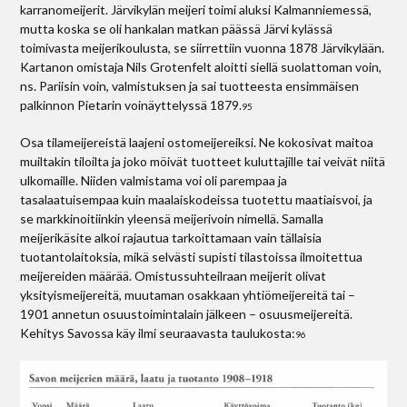
karranomeijerit. Järvikylän meijeri toimi aluksi Kalmanniemessä,
mutta koska se oli hankalan matkan päässä Järvi kylässä
toimivasta meijerikoulusta, se siirrettiin vuonna 1878 Järvikylään.
Kartanon omistaja Nils Grotenfelt aloitti siellä suolattoman voin,
ns. Pariisin voin, valmistuksen ja sai tuotteesta ensimmäisen
palkinnon Pietarin voinäyttelyssä 1879.
95
Osa tilameijereistä laajeni ostomeijereiksi. Ne kokosivat maitoa
muiltakin tiloilta ja joko möivät tuotteet kuluttajille tai veivät niitä
ulkomaille. Niiden valmistama voi oli parempaa ja
tasalaatuisempaa kuin maalaiskodeissa tuotettu maatiaisvoi, ja
se markkinoitiinkin yleensä meijerivoin nimellä. Samalla
meijerikäsite alkoi rajautua tarkoittamaan vain tällaisia
tuotantolaitoksia, mikä selvästi supisti tilastoissa ilmoitettua
meijereiden määrää. Omistussuhteilraan meijerit olivat
yksityismeijereitä, muutaman osakkaan yhtiömeijereitä tai –
1901 annetun osuustoimintalain jälkeen – osuusmeijereitä.
Kehitys Savossa käy ilmi seuraavasta taulukosta:
96