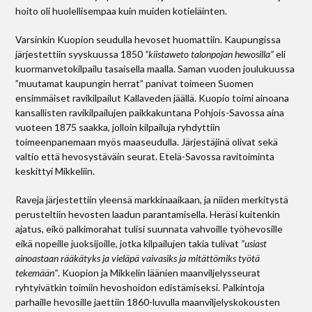
hoito oli huolellisempaa kuin muiden kotieläinten.
Varsinkin Kuopion seudulla hevoset huomattiin. Kaupungissa
järjestettiin syyskuussa 1850
”kiistaweto talon­pojan hewosilla”
eli
kuormanvetokilpailu tasaisella maalla. Saman vuoden joulukuussa
”muutamat kaupungin herrat” panivat toimeen Suomen
ensimmäiset ravikilpailut Kallaveden jäällä. Kuopio toimi ainoana
kansallisten ravikilpailujen paikkakuntana Pohjois-Savossa aina
vuoteen 1875 saakka, jolloin kilpailuja ryhdyttiin
toimeenpanemaan myös maaseudulla. Järjestäjinä olivat sekä
valtio että hevosystäväin seurat. Etelä-Savossa ravitoiminta
keskittyi Mikkeliin.
Raveja järjestettiin yleensä markkina­aikaan, ja niiden merkitystä
perusteltiin hevosten laadun parantamisella. Heräsi kuitenkin
ajatus, eikö palkimorahat tulisi suunnata vahvoille työhevosille
eikä nopeille juoksijoille, jotka kilpailujen takia tulivat
”usiast
ainoastaan rääkätyks ja vieläpä vaivasiks ja mitättömiks työtä
tekemään”
. Kuopion ja Mikkelin läänien maanviljelysseurat
ryhtyivätkin toimiin hevoshoidon edistämiseksi. Palkintoja
parhaille hevosille jaettiin 1860-luvulla maanviljelyskokousten