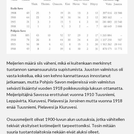
Meijerien määrä siis väheni, mikä ei kuitenkaan merkinnyt
tuotannon samansuuruista supistumista. Juuston valmistus oli
vasta kokeilua, eikä sen kehno kannattavuus innostanut
jatkamaan, mutta Pohjois-Savon meijereissä voin valmistus
selvästi lisääntyi vuoden 1918 poikkeusoloja lukuun ottamatta.
Meijeripitäjinä Savossa erottuivat vuonna 1910 Tuusniemi,
Leppävirta, Kiuruvesi, Pielavesi ja Joroinen mutta vuonna 1918
enää Tuusniemi, Pielavesi ja Kiuruvesi.
Osuusmeijerit olivat 1900-luvun alun uutuuksia, jotka vähitellen
tekivät yksityiset kotimeijerit tarpeettomiksi. Tosin mitään
suuria tuotantolaitoksia nekään eivät aluksi olleet.