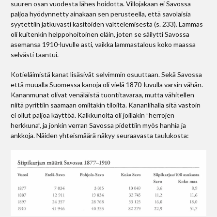
suuren osan vuodesta lähes hoidotta. Villojakaan ei Savossa
paljoa hyödynnetty ainakaan sen perusteella, että savolaisia
syytettiin jatkuvasti käsitöiden välttelemisestä (s. 233). Lammas
oli kuitenkin helppohoitoinen eläin, joten se säilytti Savossa
asemansa 1910-luvulle asti, vaikka lammastalous koko maassa
selvästi taantui.
Kotieläimistä kanat lisäsivät selvimmin osuuttaan. Sekä Savossa
että muualla Suomessa kanoja oli vielä 1870-luvulla varsin vähän.
Kananmunat olivat venäläistä tuontitavaraa, mutta vähitellen
niitä pyrittiin saamaan omiltakin tiloilta. Kananlihalla sitä vastoin
ei ollut paljoa käyttöä. Kalkkunoita oli joillakin ”herrojen
herkkuna”, ja jonkin verran Savossa pidettiin myös hanhia ja
ankkoja. Näiden yhteismäärä näkyy seuraavasta taulukosta: