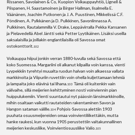
Rissanen, Savolainen & Co, Kuopion Voikauppayhtiö, Lignell &
Piispanen, H. Saastamoinen ja Birger Hallman, lisalmella E.
Väänänen, Joachim Putkonen ja J. A. Puustinen, Mikkelissä C.F.
Pöndinen, A. Pylkkänen ja D. Pulkkinen, Savonlinnassa A.
Pulkkinen, Rautalammilla V. Drake, Leppävirralla Pekka Kansanen
ja Pielavedellä Abel Jäntti sekä Petter Lyytikäinen. Lisäksi useilla
saksalaisilla ja joillakin englantilaisilla oli Savossa omat
ostokonttorit.
102
Voikauppa hiipui jonkin verran 1880-luvulla sekä Savossa että
koko Suomessa. Margariini oli alkanut kilpailla voin kanssa, vienti
Lyypekkiin tyrehtyi muualta ruodun halvan voin alkaessa vallata
markkinoita ja Viipuriin ruvettiin voin ohella kuljettamaan lehmiä
ja lampaita joko elävinä tai lihana.
Tämä oli kuitenkin vain
103
välivaihe, sillä meijerien kehittyminen nosti voinviennin pian
huippulukemiin. Vienti suuntautui nyt pääosin länsimarkkinoille,
mihin osaltaan vaikutti rautateiden rakentaminen Savon ja
Hangon sataman välille.
Pohjois-Savossa alettiin 1903
104
puuhata osuusmeijereiden omaa voinvientiliikettäkin, mutta
hanke raukesi, kun vuonna 1905 perustettiin valtakunnallinen
meijerien keskusliike, Voinvientiosuusliike Valio.
105