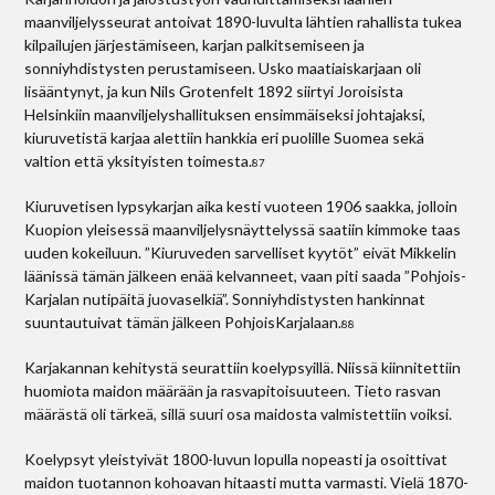
maanviljelysseurat antoivat 1890-luvulta lähtien rahallista tukea
kilpailujen järjestämiseen, karjan palkitsemiseen ja
sonniyhdistysten perustamiseen. Usko maatiaiskarjaan oli
lisääntynyt, ja kun Nils Grotenfelt 1892 siirtyi Joroisista
Helsinkiin maanviljelyshallituksen ensimmäiseksi johtajaksi,
kiuruvetistä karjaa alettiin hankkia eri puolille Suomea sekä
valtion että yksityisten toimesta.
87
Kiuruvetisen lypsykarjan aika kesti vuoteen 1906 saakka, jolloin
Kuopion yleisessä maanviljelysnäyttelyssä saatiin kimmoke taas
uuden kokeiluun. ”Kiuruveden sarvelliset kyytöt” eivät Mikkelin
läänissä tämän jälkeen enää kelvanneet, vaan piti saada ”Pohjois-
Karjalan nutipäitä juovaselkiä”. Sonniyhdistysten hankinnat
suuntautuivat tämän jälkeen Pohjois­Karjalaan.
88
Karjakannan kehitystä seurattiin koelypsyillä. Niissä kiinnitettiin
huomiota maidon määrään ja rasvapitoisuuteen. Tieto rasvan
määrästä oli tärkeä, sillä suuri osa maidosta valmistettiin voiksi.
Koelypsyt yleistyivät 1800-luvun lopulla nopeasti ja osoittivat
maidon tuotannon kohoavan hitaasti mutta varmasti. Vielä 1870-