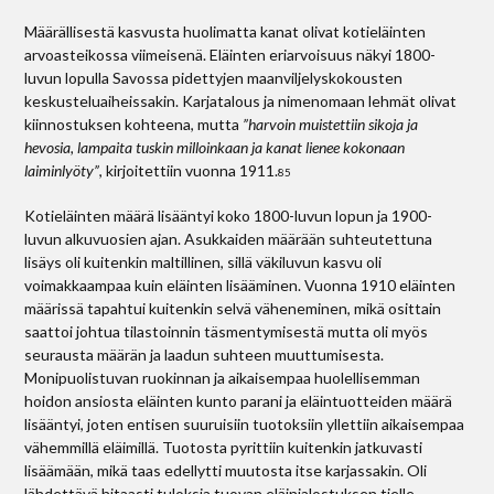
Määrällisestä kasvusta huolimatta kanat olivat kotieläinten
arvoasteikossa viimeisenä. Eläinten eriarvoisuus näkyi 1800-
luvun lopulla Savossa pidettyjen maanviljelyskokousten
keskusteluaiheissakin. Karjatalous ja nimenomaan lehmät olivat
kiinnostuksen kohteena, mutta
”harvoin muistettiin sikoja ja
hevosia, lampaita tuskin milloinkaan ja kanat lienee kokonaan
laiminlyöty”
, kirjoitettiin vuonna 1911.
85
Kotieläinten määrä lisääntyi koko 1800-luvun lopun ja 1900-
luvun alkuvuosien ajan. Asukkaiden määrään suhteutettuna
lisäys oli kuitenkin maltillinen, sillä väkiluvun kasvu oli
voimakkaampaa kuin eläinten lisääminen. Vuonna 1910 eläinten
määrissä tapahtui kuitenkin selvä väheneminen, mikä osittain
saattoi johtua tilastoinnin täsmentymisestä mutta oli myös
seurausta määrän ja laadun suhteen muuttumisesta.
Monipuolistuvan ruokinnan ja aikaisempaa huolellisemman
hoidon ansiosta eläinten kunto parani ja eläintuotteiden määrä
lisääntyi, joten entisen suuruisiin tuotoksiin yllettiin aikaisempaa
vähemmillä eläimillä. Tuotosta pyrittiin kuitenkin jatkuvasti
lisäämään, mikä taas edellytti muutosta itse karjassakin. Oli
lähdettävä hitaasti tuloksia tuovan eläinjalostuksen tielle.