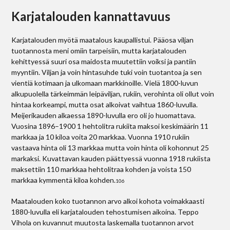
Karjatalouden kannattavuus
Karjatalouden myötä maatalous kaupallistui. Pääosa viljan
tuotannosta meni omiin tarpeisiin, mutta karjatalouden
kehittyessä suuri osa maidosta muutettiin voiksi ja pantiin
myyntiin. Viljan ja voin hintasuhde tuki voin tuotantoa ja sen
vientiä kotimaan ja ulkomaan markkinoille. Vielä 1800-luvun
alkupuolella tärkeimmän leipäviljan, rukiin, verohinta oli ollut voin
hintaa korkeampi, mutta osat alkoivat vaihtua 1860-luvulla.
Meijerikauden alkaessa 1890-luvulla ero oli jo huomattava.
Vuosina 1896–1900 1 hehtolitra rukiita maksoi keskimäärin 11
markkaa ja 10 kiloa voita 20 markkaa. Vuonna 1910 rukiin
vastaava hinta oli 13 markkaa mutta voin hinta oli kohonnut 25
markaksi. Kuvattavan kauden päättyessä vuonna 1918 rukiista
maksettiin 110 markkaa hehtolitraa kohden ja voista 150
markkaa kymmentä kiloa kohden.
106
Maatalouden koko tuotannon arvo alkoi kohota voimakkaasti
1880-luvulla eli karjatalouden tehostumisen aikoina. Teppo
Vihola on kuvannut muutosta laskemalla tuotannon arvot