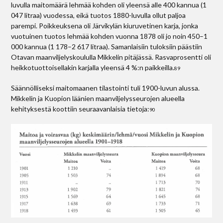
luvulla maitomäärä lehmää kohden oli yleensä alle 400 kannua (1
047 litraa) vuodessa, eikä tuotos 1880-luvulla ollut paljoa
parempi. Poikkeuksena oli Järvikylän kiuruvetinen karja, jonka
vuotuinen tuotos lehmää kohden vuonna 1878 oli jo noin 450–1
000 kannua (1 178–2 617 litraa). Samanlaisiin tuloksiin päästiin
Otavan maanviljelyskoululla Mikkelin pitäjässä. Rasvaprosentti oli
heikkotuottoisellakin karjalla yleensä 4 %:n paikkeilla.
89
Säännölliseksi maitomaanen tilastointi tuli 1900-luvun alussa.
Mikkelin ja Kuopion läänien maanviljelysseurojen alueella
kehityksestä koottiin seuraavanlaisia tietoja:
90