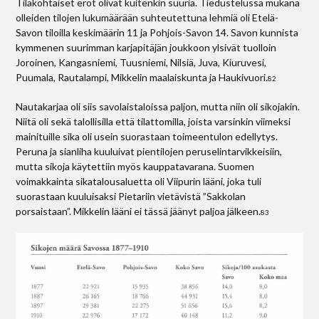
Tilakohtaiset erot olivat kuitenkin suuria. Tiedustelussa mukana
olleiden tilojen lukumäärään suhteutettuna lehmiä oli Etelä-
Savon tiloilla keskimäärin 11 ja Pohjois-Savon 14. Savon kunnista
kymmenen suurimman karjapitäjän joukkoon ylsivät tuolloin
Joroinen, Kangasniemi, Tuusniemi, Nilsiä, Juva, Kiuruvesi,
Puumala, Rautalampi, Mikkelin maalaiskunta ja Haukivuori.
82
Nautakarjaa oli siis savolaistaloissa paljon, mutta niin oli sikojakin.
Niitä oli sekä talollisilla että tilattomilla, joista varsinkin viimeksi
mainituille sika oli usein suorastaan toimeentulon edellytys.
Peruna ja sianliha kuuluivat pientilojen peruselintarvikkeisiin,
mutta sikoja käytettiin myös kauppatavarana. Suomen
voimakkainta sikatalousaluetta oli Viipurin lääni, joka tuli
suorastaan kuuluisaksi Pietariin vietävistä ”Sakkolan
porsaistaan”. Mikkelin lääni ei tässä jäänyt paljoa jälkeen.
83