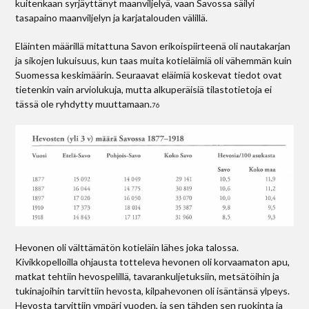
kuitenkaan syrjäyttänyt maanviljelyä, vaan Savossa säilyi
tasapaino maanviljelyn ja karjatalouden välillä.
Eläinten määrillä mitattuna Savon erikoispiirteenä oli nautakarjan
ja sikojen lukuisuus, kun taas muita kotieläimiä oli vähemmän kuin
Suomessa keskimäärin. Seuraavat eläimiä koskevat tiedot ovat
tietenkin vain arviolukuja, mutta alkuperäisiä tilastotietoja ei
tässä ole ryhdytty muuttamaan.
76
Hevonen oli välttämätön kotieläin lähes joka talossa.
Kivikkopelloilla ohjausta totteleva hevonen oli korvaamaton apu,
matkat tehtiin hevospelillä, tavarankuljetuksiin, metsätöihin ja
tukinajoihin tarvittiin hevosta, kilpahevonen oli isäntänsä ylpeys.
Hevosta tarvittiin ympäri vuoden, ja sen tähden sen ruokinta ja