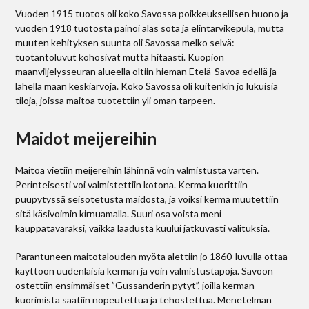
Vuoden 1915 tuotos oli koko Savos­sa poikkeuksellisen huono ja
vuoden 1918 tuotosta painoi alas sota ja elintarvikepula, mutta
muuten kehityksen suunta oli Savossa melko selvä:
tuotantoluvut kohosivat mutta hitaasti. Kuopion
maanviljelysseuran alueella oltiin hieman Etelä-Savoa edellä ja
lähellä maan keskiarvoja. Koko Savossa oli kuitenkin jo lukuisia
tiloja, joissa maitoa tuotettiin yli oman tarpeen.
Maidot meijereihin
Maitoa vietiin meijereihin lähinnä voin valmistusta varten.
Perinteisesti voi valmistettiin kotona. Kerma kuorittiin
puupytyssä seisotetusta maidosta, ja voiksi kerma muutettiin
sitä käsivoimin kirnuamalla. Suuri osa voista meni
kauppatavaraksi, vaikka laadusta kuului jatkuvasti valituksia.
Parantuneen maitotalouden myöta alettiin jo 1860-luvulla ottaa
käyttöön uudenlaisia kerman ja voin valmistustapoja. Savoon
ostettiin ensimmäiset ”Gus­sanderin pytyt”, joilla kerman
kuorimista saatiin nopeutettua ja tehostettua. Menetelmän