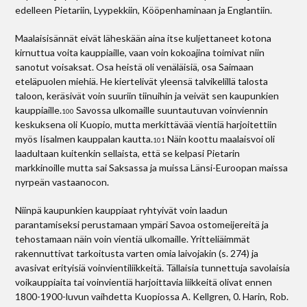
edelleen Pietariin, Lyypekkiin, Kööpenhaminaan ja Englantiin.
Maalaisisännät eivät läheskään aina itse kuljettaneet kotona
kirnuttua voita kauppiaille, vaan voin kokoajina toimivat niin
sanotut voisaksat. Osa heistä oli venäläisiä, osa Saimaan
eteläpuolen miehiä. He kiertelivät yleensä talvikelillä talosta
taloon, keräsivät voin suuriin tiinuihin ja veivät sen kaupunkien
kauppiaille.
Savossa ulkomaille suuntautuvan voinviennin
100
keskuksena oli Kuopio, mutta merkittävää vientiä harjoitettiin
myös Iisalmen kauppalan kautta.
Näin koottu maalaisvoi oli
101
laadultaan kuitenkin sellaista, että se kelpasi Pietarin
markkinoille mutta sai Saksassa ja muissa Länsi-Euroopan maissa
nyrpeän vastaanocon.
Niinpä kaupunkien kauppiaat ryhtyivät voin laadun
parantamiseksi perustamaan ympäri Savoa ostomeijereitä ja
tehostamaan näin voin vientiä ulkomaille. Yritteliäimmät
rakennuttivat tarkoitusta varten omia laivojakin (s. 274) ja
avasivat erityisiä voinvientiliikkeitä. Tällaisia tunnettuja savolaisia
voikauppiaita tai voinvientiä harjoittavia liikkeitä olivat ennen
1800-1900-luvun vaihdetta Kuopiossa A. Kellgren, 0. Harin, Rob.