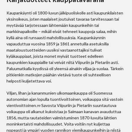
Kaupankäynti oli 1800-luvun jälkipuoliskolle asti kaupunkilaisten
yksinoikeus, joten maalaiset joutuivat tavaraa tarvitessaan tai
myytävää tarjotessaan lähtemään kaupunkeihin tai
markkinapaikoille – mikäli eivät tehneet kauppoja salaa, mihin
kyllä aina oli runsaasti mahdollisuuksia. Kaupankäynnin
vapauduttua vuosina 1859 ja 1861 annetuilla asetuksilla
maataloustuotteiden uusiksi vastaanottajiksi tulivat
kyläkauppiaat, joista monet myivät tuotteet edelleen
kaupunkien kauppiaille tai veivät niitä Viipuriin ja Pietariin asti.
Paluumatkalla kyydissä oli yleensä ainakin viljaa ja suolaa. Tärkein
pitkienkin matkojen päähän vietävä tuote oli suhteellisen
helposti kuljetettava voi.
Viljan, lihan ja kananmunien ulkomaankauppa oli Suomessa
autonomian ajan lopulla tuontivoittoinen, voikauppa sitä vastoin
vientivoittoinen.
Savosta Viipuriin ja Pietariin suuntautuva
99
voikauppa oli alkanut kukoistaa jo Saimaan kanavan avauduttua
1856, mutta rautateiden valmistuminen 1870-luvulta lähtien
moninkertaisti mahdollisuudet. Voita voitiin nyt kuljettaa
nopeasti ja ympäri vuoden rannikon viemikaupunkeihin ja niistä