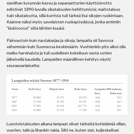
sianlihan kysynnän kasvu ja separaattorien käyttöönotto
edistivät 1890-luvulla sikatalouden kehittymistä; maitotalous
tuki sikataloutta, sillä kurrista tuli tärkeä lisä sikojen ruokintaan.
Käänne näkyi myös savolaisten ruokapöydässä, jonka antimiin
”läskisoossi” siitä lähtien kuului.
Päinvastoin kuin nautakarjaa ja sikoja, lampaita oli Savossa
vähemmän kuin Suomessa keskimäärin. Vuohienkin pito alkoi olla
melko harvinaista ja tuli uudelleen kokeiluun vasta sotien
jälkeisellä kaudella. Lampaiden määrällinen kehitys näytti
seuraavanlaiselta:
Luontoistalouden aikana lampaat olivat tärkeitä kotieläimiä villan,
vuorien, talin ja lihankin takia. Silti ne, kuten siat, kuljeskelivat