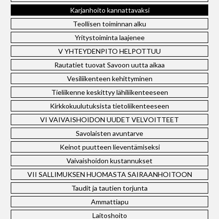
Karjanhoito kannattavaksi
Teollisen toiminnan alku
Yritystoiminta laajenee
V YHTEYDENPITO HELPOTTUU
Rautatiet tuovat Savoon uutta aikaa
Vesiliikenteen kehittyminen
Tieliikenne keskittyy lähiliikenteeseen
Kirkkokuulutuksista tietoliikenteeseen
VI VAIVAISHOIDON UUDET VELVOITTEET
Savolaisten avuntarve
Keinot puutteen lieventämiseksi
Vaivaishoidon kustannukset
VII SALLIMUKSEN HUOMASTA SAIRAANHOITOON
Taudit ja tautien torjunta
Ammattiapu
Laitoshoito