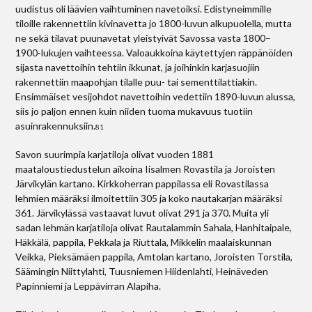
uudistus oli läävien vaihtuminen navetoiksi. Edistyneimmille
tiloille rakennettiin kivinavetta jo 1800-luvun alkupuolella, mutta
ne sekä tilavat puunavetat yleistyivät Savossa vasta 1800–
1900-lukujen vaihteessa. Valoaukkoina käytettyjen räppänöiden
sijasta navettoihin tehtiin ikkunat, ja joihinkin karjasuojiin
rakennettiin maapohjan tilalle puu- tai sementtilattiakin.
Ensimmäiset vesijohdot navettoihin vedettiin 1890-luvun alussa,
siis jo paljon ennen kuin niiden tuoma mukavuus tuotiin
asuinrakennuksiin.
81
Savon suurimpia karjatiloja olivat vuoden 1881
maataloustiedustelun aikoina Iisalmen Rovastila ja Joroisten
Järvikylän kartano. Kirkkoherran pappilassa eli Rovastilassa
lehmien määräksi ilmoitettiin 305 ja koko nautakarjan määräksi
361. Järvikylässä vastaavat luvut olivat 291 ja 370. Muita yli
sadan lehmän karjatiloja olivat Rautalammin Sahala, Hanhitaipale,
Häkkälä, pappila, Pekkala ja Riuttala, Mikkelin maalaiskunnan
Veikka, Pieksämäen pappila, Amtolan kartano, Joroisten Torstila,
Säämingin Niittylahti, Tuusniemen Hiidenlahti, Heinäveden
Papinniemi ja Leppävirran Alapiha.