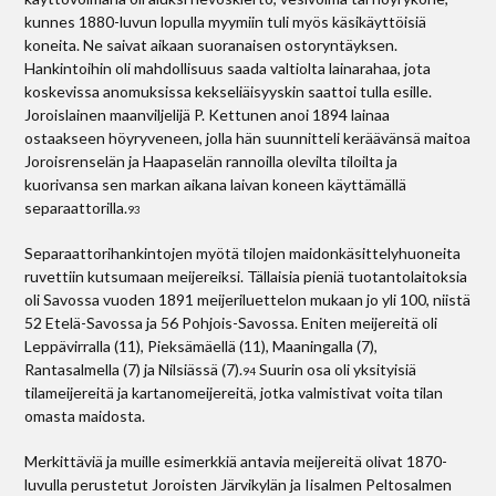
kunnes 1880-luvun lopulla myymiin tuli myös käsikäyttöisiä
koneita. Ne saivat aikaan suoranaisen ostoryntäyksen.
Hankintoihin oli mahdollisuus saada valtiolta lainarahaa, jota
koskevissa anomuksissa kekseliäisyyskin saattoi tulla esille.
Joroislainen maanviljelijä P. Kettunen anoi 1894 lainaa
ostaakseen höyryveneen, jolla hän suunnitteli keräävänsä maitoa
Joroisrenselän ja Haapaselän rannoilla olevilta tiloilta ja
kuorivansa sen markan aikana laivan koneen käyttämällä
separaattorilla.
93
Separaattorihankintojen myötä tilojen maidonkäsittelyhuoneita
ruvettiin kutsumaan meijereiksi. Tällaisia pieniä tuotantolaitoksia
oli Savossa vuoden 1891 meijeriluettelon mukaan jo yli 100, niistä
52 Etelä-Savossa ja 56 Pohjois-Savossa. Eniten meijereitä oli
Leppävirralla (11), Pieksämäellä (11), Maaningalla (7),
Rantasalmella (7) ja Nilsiässä (7).
Suurin osa oli yksityisiä
94
tilameijereitä ja kartanomeijereitä, jotka valmistivat voita tilan
omasta maidosta.
Merkittäviä ja muille esimerkkiä antavia meijereitä olivat 1870-
luvulla perustetut Joroisten Järvikylän ja Iisalmen Peltosalmen