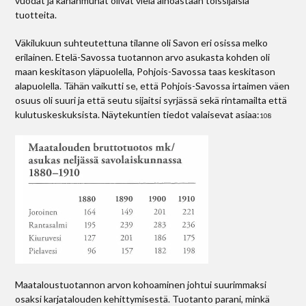
vuodat ja kananmunat olivat vielä ainoastaan toissijaisia
tuotteita.
Väkilukuun suhteutettuna tilanne oli Savon eri osissa melko
erilainen. Etelä-Savossa tuotannon arvo asukasta kohden oli
maan keskitason yläpuolella, Pohjois-Savossa taas keskitason
alapuolella. Tähän vaikutti se, että Pohjois-Savossa irtaimen väen
osuus oli suuri ja että seutu sijaitsi syrjässä sekä rintamailta että
kulutuskeskuksista. Näytekuntien tiedot valaisevat asiaa:
108
Maataloustuotannon arvon kohoaminen johtui suurimmaksi
osaksi karjatalouden kehittymisestä. Tuotanto parani, minkä