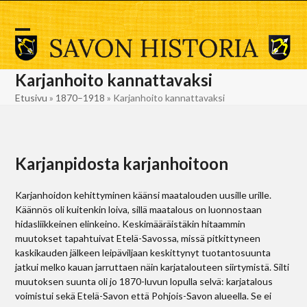
Skip
to
content
Open
Close
mobile
mobile
Karjanhoito kannattavaksi
menu
menu
Etusivu
»
1870–1918
»
Karjanhoito kannattavaksi
Karjanpidosta karjanhoitoon
Karjanhoidon kehittyminen käänsi maatalouden uusille urille.
Käännös oli kuitenkin loiva, sillä maatalous on luonnostaan
hidasliikkeinen elinkeino. Keskimääräistäkin hitaammin
muutokset tapahtuivat Etelä-Savossa, missä pitkittyneen
kaskikauden jälkeen leipäviljaan keskittynyt tuotantosuunta
jatkui melko kauan jarruttaen näin karjatalouteen siirtymistä. Silti
muutoksen suunta oli jo 1870-luvun lopulla selvä: karjatalous
voimistui sekä Etelä-Savon että Pohjois-Savon alueella. Se ei