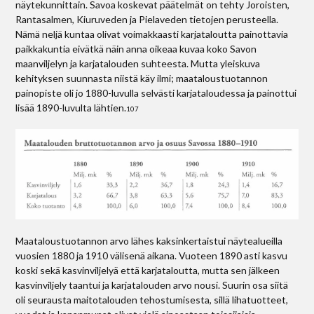
näytekunnittain. Savoa koskevat päätelmät on tehty Joroisten,
Rantasalmen, Kiuruveden ja Pielaveden tietojen perusteella.
Nämä neljä kuntaa olivat voimakkaasti karjataloutta painottavia
paikkakuntia eivätkä näin anna oikeaa kuvaa koko Savon
maanviljelyn ja karjatalouden suhteesta. Mutta yleiskuva
kehityksen suunnasta niistä käy ilmi; maataloustuotannon
painopiste oli jo 1880-luvulla selvästi karjataloudessa ja painottui
lisää 1890-luvulta lähtien.
107
Maataloustuotannon arvo lähes kaksinkertaistui näytealueilla
vuosien 1880 ja 1910 välisenä aikana. Vuoteen 1890 asti kasvu
koski sekä kasvinviljelyä että karjataloutta, mutta sen jälkeen
kasvinviljely taantui ja karjatalouden arvo nousi. Suurin osa siitä
oli seurausta maitotalouden tehostumisesta, sillä lihatuotteet,