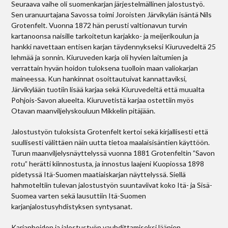
Seuraava vaihe oli suomenkarjan järjestelmällinen jalostustyö.
Sen uranuurtajana Savossa toimi Joroisten Järvikylän isäntä Nils
Grotenfelt. Vuonna 1872 hän perusti valtionavun turvin
kartanoonsa naisille tarkoitetun karjakko- ja meijerikoulun ja
hankki navettaan entisen karjan täydennykseksi Kiuruvedeltä 25
lehmää ja sonnin. Kiuruveden karja oli hyvien laitumien ja
verrattain hyvän hoidon tuloksena tuolloin maan valiokarjan
maineessa. Kun hankinnat osoittautuivat kannattaviksi,
Järvikylään tuotiin lisää karjaa sekä Kiuruvedeltä että muualta
Pohjois-Savon alueelta. Kiuruvetistä karjaa ostettiin myös
Otavan maanviljelyskouluun Mikkelin pitäjään.
Jalostustyön tuloksista Grotenfelt kertoi sekä kirjallisesti että
suullisesti välittäen näin uutta tietoa maalaisisäntien käyttöön.
Turun maanviljelysnäyttelyssä vuonna 1881 Grotenfeltin ”Savon
rotu” herätti kiinnostusta, ja innostus laajeni Kuopiossa 1898
pidetyssä Itä-Suomen maatiaiskarjan näyttelyssä. Siellä
hahmoteltiin tulevan jalostustyön suuntaviivat koko Itä- ja Sisä-
Suomea varten sekä lausuttiin Itä-Suomen
karjanjalostusyhdistyksen syntysanat.
Karjanhoidon ja jalostustyön vauhdittamiseksi läänien