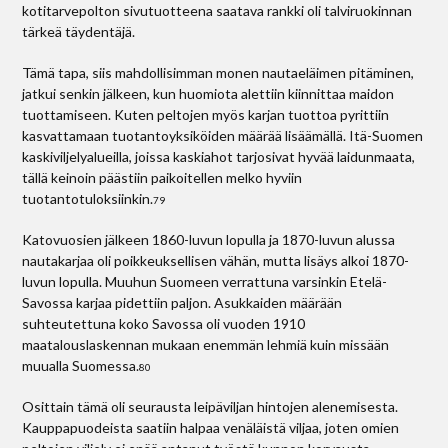
kotitarvepolton sivutuotteena saatava rankki oli talviruokinnan
tärkeä täydentäjä.
Tämä tapa, siis mahdollisimman monen nautaeläimen pitäminen,
jatkui senkin jälkeen, kun huomiota alettiin kiinnittaa maidon
tuottamiseen. Kuten peltojen myös karjan tuottoa pyrittiin
kasvattamaan tuotantoyksiköiden määrää lisäämällä. Itä-Suomen
kaskiviljelyalueilla, joissa kaskiahot tarjosivat hyvää laidunmaata,
tällä keinoin päästiin paikoitellen melko hyviin
tuotantotuloksiinkin.
79
Katovuosien jälkeen 1860-luvun lopulla ja 1870-luvun alussa
nautakarjaa oli poikkeuksellisen vähän, mutta lisäys alkoi 1870-
luvun lopulla. Muuhun Suomeen verrattuna varsinkin Etelä-
Savossa karjaa pidettiin paljon. Asukkaiden määrään
suhteutettuna koko Savossa oli vuoden 1910
maatalouslaskennan mukaan enemmän lehmiä kuin missään
muualla Suomessa.
80
Osittain tämä oli seurausta leipäviljan hintojen alenemisesta.
Kauppapuodeista saatiin halpaa venäläistä viljaa, joten omien