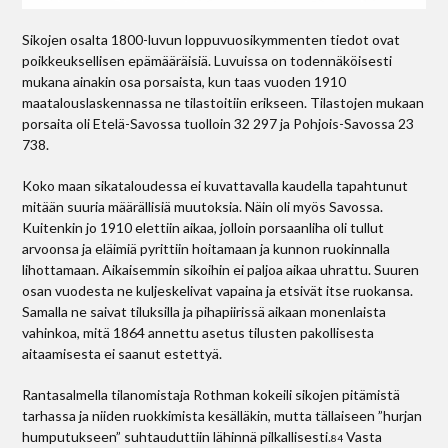
Sikojen osalta 1800-luvun loppuvuosikymmenten tiedot ovat
poikkeuksellisen epämääräisiä. Luvuissa on todennäköisesti
mukana ainakin osa porsaista, kun taas vuoden 1910
maatalouslaskennassa ne tilastoitiin erikseen. Tilastojen mukaan
porsaita oli Etelä-Savossa tuolloin 32 297 ja Pohjois-Savossa 23
738.
Koko maan sikataloudessa ei kuvattavalla kaudella tapahtunut
mitään suuria määrällisiä muutoksia. Näin oli myös Savossa.
Kuitenkin jo 1910 elettiin aikaa, jolloin porsaanliha oli tullut
arvoonsa ja eläimiä pyrittiin hoitamaan ja kunnon ruokinnalla
lihottamaan. Aikaisemmin sikoihin ei paljoa aikaa uhrattu. Suuren
osan vuodesta ne kuljeskelivat vapaina ja etsivät itse ruokansa.
Samalla ne saivat tiluksilla ja pihapiirissä aikaan monenlaista
vahinkoa, mitä 1864 annettu asetus tilusten pakollisesta
aitaamisesta ei saanut estettyä.
Rantasalmella tilanomistaja Rothman kokeili sikojen pitämistä
tarhassa ja niiden ruokkimista kesälläkin, mutta tällaiseen ”hurjan
humputukseen” suhtauduttiin lähinnä pilkallisesti.
Vasta
84