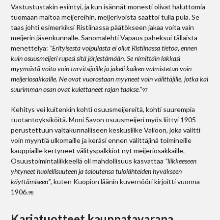
Vastustustakin esiintyi, ja kun isännät monesti olivat haluttomia
tuomaan maitoa meijereihin, meijerivoista saattoi tulla pula. Se
taas johti esimerkiksi Ristiinassa päätökseen jakaa voita vain
meijerin jäsenkunnalle. Sanomalehti Vapaus paheksui tällaista
menettelyä:
”Erityisestä voipulasta ei ollut Ristiinassa tietoa, ennen
kuin osuusmeijeri rupesi sitä järjestämään. Se nimittäin lakkasi
myymästä voita voin tarvitsijoille ja jakeli kaiken valmistetun voin
meijeriosakkaille. Ne ovat vuorostaan myyneet voin välittäjille, jotka kai
suurimman osan ovat kulettaneet rajan taakse.”
97
Kehitys vei kuitenkin kohti osuusmeijereitä, kohti suurempia
tuotantoyksiköitä. Moni Savon osuusmeijeri myös liittyi 1905
perustettuun valtakunnalliseen keskusliike Valioon, joka välitti
voin myyntiä ulkomaille ja keräsi ennen välittäjinä toimineille
kauppiaille kertyneet välityspalkkiot nyt meijeriosakkaille.
Osuustoimintaliikkeellä oli mahdollisuus kasvattaa
”liikkeeseen
yhtyneet huolellisuuteen ja taloutensa tulolähteiden hyväkseen
käyttämiseen”
, kuten Kuopion läänin kuvernööri kirjoitti vuonna
1906.
98
Karjatuotteet kauppatavarana